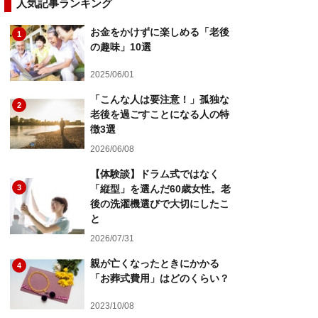
人気記事ランキング
お金をかけずに楽しめる「老後
1
の趣味」10選
2025/06/01
「こんな人は要注意！」孤独な
2
老後を過ごすことになる人の特
徴3選
2026/06/08
【体験談】ドラム式ではなく
3
「縦型」を選んだ60歳女性。老
後の洗濯機選びで大切にしたこ
と
2026/07/31
親が亡くなったときにかかる
4
「お葬式費用」はどのくらい？
2023/10/08