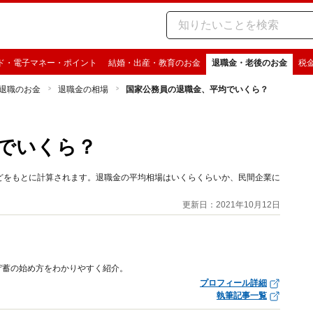
ド・電子マネー・ポイント
結婚・出産・教育のお金
退職金・老後のお金
税
退職のお金
退職金の相場
国家公務員の退職金、平均でいくら？
でいくら？
どをもとに計算されます。退職金の平均相場はいくらくらいか、民間企業に
更新日：2021年10月12日
貯蓄の始め方をわかりやすく紹介。
プロフィール詳細
執筆記事一覧