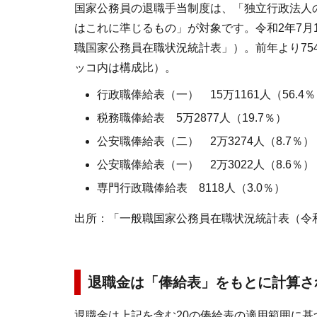
国家公務員の退職手当制度は、「独立行政法人
はこれに準じるもの」が対象です。令和2年7月1
職国家公務員在職状況統計表」）。前年より75
ッコ内は構成比）。
行政職俸給表（一） 15万1161人（56.4
税務職俸給表 5万2877人（19.7％）
公安職俸給表（二） 2万3274人（8.7％）
公安職俸給表（一） 2万3022人（8.6％）
専門行政職俸給表 8118人（3.0％）
出所：「一般職国家公務員在職状況統計表（令和2
退職金は「俸給表」をもとに計算さ
退職金は上記を含む20の俸給表の適用範囲に基