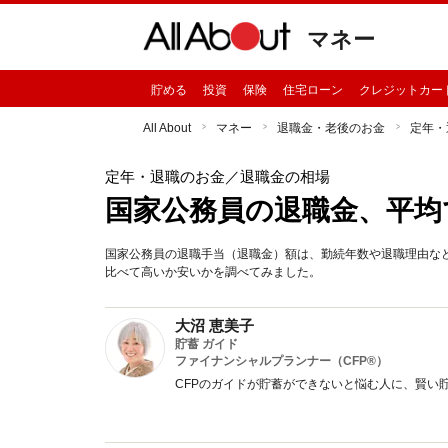
マネー
貯める
投資
保険
住宅ローン
クレジットカー
All About
マネー
退職金・老後のお金
定年・
定年・退職のお金
／退職金の相場
国家公務員の退職金、平均
国家公務員の退職手当（退職金）額は、勤続年数や退職理由な
比べて高いか安いかを調べてみました。
大沼 恵美子
貯蓄 ガイド
ファイナンシャルプランナー（CFP®）
CFPのガイドが貯蓄ができないと悩む人に、賢い