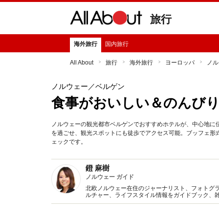
旅行
海外旅行
国内旅行
All About
旅行
海外旅行
ヨーロッパ
ノル
ノルウェー
／ベルゲン
食事がおいしい＆のんび
ノルウェーの観光都市ベルゲンでおすすめホテルが、中心地に
を過ごせ、観光スポットにも徒歩でアクセス可能。ブッフェ形
ェックです。
鐙 麻樹
ノルウェー ガイド
北欧ノルウェー在住のジャーナリスト、フォトグ
ルチャー、ライフスタイル情報をガイドブック、
ヶ国語の海外ニュース翻訳・リサーチ、通訳業務