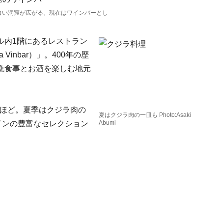
白い洞窟が広がる。現在はワインバーとし
ル内1階にあるレストラン
Vinbar）」。400年の歴
晩食事とお酒を楽しむ地元
ネほど。夏季はクジラ肉の
夏はクジラ肉の一皿も Photo:Asaki
インの豊富なセレクション
Abumi