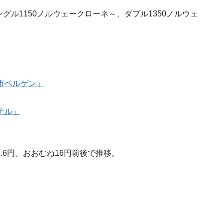
グル1150ノルウェークローネ～、ダブル1350ノルウェ
市ベルゲン」
テル」
5.6円。おおむね16円前後で推移。