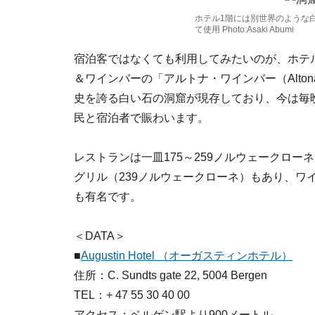
ホテル1階には別世界のような
て使用 Photo:Asaki Abumi
宿泊客ではなくても利用してみたいのが、ホテ
＆ワインバーの「アルトナ・ワインバー（Altona 
史を誇る白い石の洞窟が現存しており、今は毎
民と宿泊者で賑わいます。
レストランは一皿175～259ノルウェークロー
グリル（239ノルウェークローネ）もあり、ワ
も有名です。
＜DATA＞
■
Augustin Hotel （オーガスティンホテル）
住所：C. Sundts gate 22, 5004 Bergen
TEL：+ 47 55 30 40 00
アクセス：ベルゲン駅より900メートル