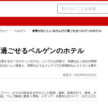
ウェー
ベルゲン
食事がおいしい＆のんびり過ごせるベルゲンのホテル
り過ごせるベルゲンのホテル
位置するオーガスティンホテル。シンプルな内装で、気兼ねなく自分の時間
式のおいしい朝食と、洞窟のようなインテリアが特徴的なレストランも要チ
更新日：2015年02月02日
ラファー。オスロの街歩きを中心とした取材、撮影、執筆を行う。観光、カ
雑誌、ウェブ媒体に数多く寄稿。メディア・企業向けのコーディネート、6
...続きを読む
など幅広く活動。