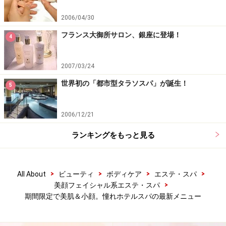
2006/04/30
フランス大御所サロン、銀座に登場！
4
2007/03/24
世界初の「都市型タラソスパ」が誕生！
5
2006/12/21
ランキングをもっと見る
>
>
>
>
All About
ビューティ
ボディケア
エステ・スパ
>
美顔フェイシャル系エステ・スパ
期間限定で美肌＆小顔。憧れホテルスパの最新メニュー