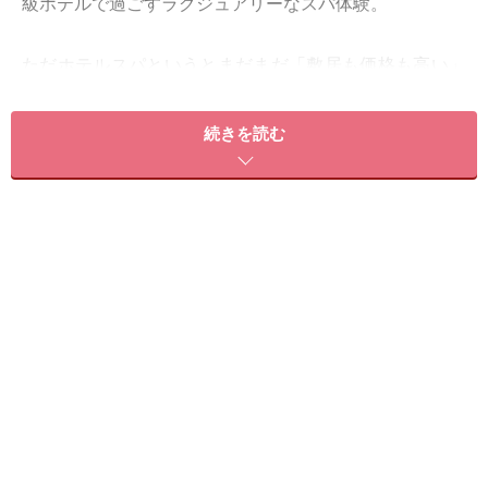
級ホテルで過ごすラグジュアリーなスパ体験。
ただホテルスパというとまだまだ「敷居も価格も高い」
というイメージが強く、なんとなく敬遠しているという
方も多いのではないでしょうか。
続きを読む
でもその考えは過去のもの！ 今時のホテルスパはリラ
ックスは基よりしっかり結果を出すことにこだわるとこ
ろがどんどん増えてきているんです。
大都会新宿を見下ろす「パーク ハイアット 東京」
今回ガイドが推薦したいのが、日本を代表するラグジュ