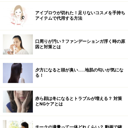
アイブロウが切れた！足りないコスメを手持ち
アイテムで代用する方法
口周りが汚い？ファンデーションガ浮く時の原
因と対策とは
夕方になると頭が臭い……地肌の匂いが気にな
る！
赤ら顔は冬になるとトラブルが増える？ 対策
とNGケアとは
チークの適量って一体どれくらい？ 動画で確