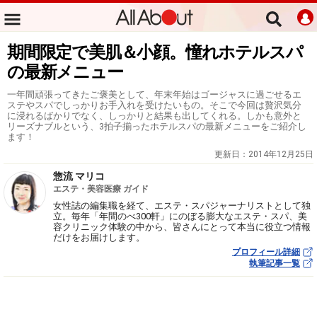
期間限定で美肌＆小顔。憧れホテルスパ
の最新メニュー
一年間頑張ってきたご褒美として、年末年始はゴージャスに過ごせるエ
ステやスパでしっかりお手入れを受けたいもの。そこで今回は贅沢気分
に浸れるばかりでなく、しっかりと結果も出してくれる。しかも意外と
リーズナブルという、3拍子揃ったホテルスパの最新メニューをご紹介し
ます！
更新日：
2014年12月25日
惣流 マリコ
エステ・美容医療 ガイド
女性誌の編集職を経て、エステ・スパジャーナリストとして独
立。毎年「年間のべ300軒」にのぼる膨大なエステ・スパ、美
容クリニック体験の中から、皆さんにとって本当に役立つ情報
だけをお届けします。
プロフィール詳細
執筆記事一覧