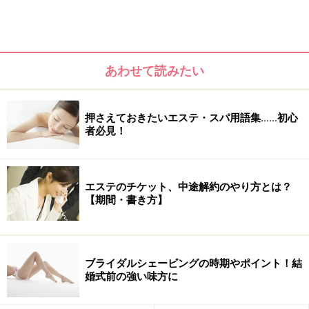
アリーホテル「パーク ハイアット 東京」にある「クラブ
オン ザ パーク」。
あわせて読みたい
押さえておきたいエステ・スパ用語集……初心
者必見！
大都会の真ん中とは思えないほどの静けさ。まさに「都会の
オアシス」です
「パーク ハイアット 東京」の45、47階に位置するスパ
エステのチケット、中途解約のやり方とは？
＆フィットネス「CLUB ON THE PARK（クラブ オン ザ
【期間・書き方】
パーク）」は、地上180mに位置し、都会の喧騒を忘れさ
せる静寂に満たされた「大都会に浮かぶ空中のオアシ
ス」のような場所。ホテル全館のデザインを手がけたジ
ブライダルシェービングの時期やポイント！結
ョン・モーフォード氏によるインテリアは、スタイリッ
婚式前の強い味方に
シュで清潔感あふれる雰囲気で満たされています。