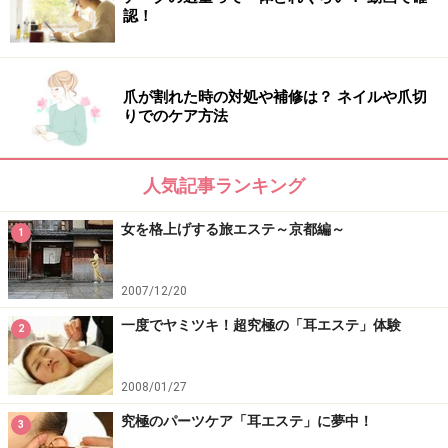
認！
爪が割れた時の対処や補修は？ ネイルや爪切
りでのケア方法
人気記事ランキング
女を格上げする旅エステ～京都編～
1
2007/12/20
一度でヤミツキ！超究極の「耳エステ」体験
2
2008/01/27
究極のパーツケア「耳エステ」に夢中！
3