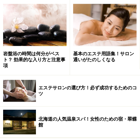
本来ならクラブメンバーと宿泊ゲストしか利用できな
い、ちょっと敷居の高いスパなんですが、この冬、ある
トリートメントを選ぶとビジター（日帰り）でも利用が
できるのです！
岩盤浴の時間は何分がベス
基本のエステ用語集！サロン
ト？ 効果的な入り方と注意事
通いがたのしくなる
項
なぜガイドが全力で薦めるのか？ あるトリートメント
の実体とは！？ 詳しくは次のページからご紹介しま
エステサロンの選び方！必ず成功するためのコ
す！！
ツ
その「あるトリートメント」の実態は！？
北海道の人気温泉スパ！女性のための宿・翠蝶
館
※記事内容は執筆時点のものです。最新の内容をご確認くださ