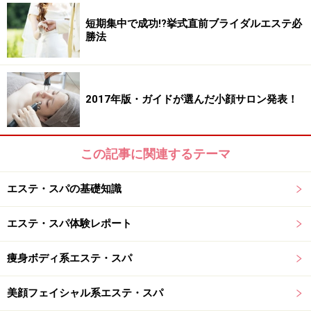
い。
※個人の体質、また、誤った方法による実践に起因して肌荒れや
短期集中で成功!?挙式直前ブライダルエステ必
不調を引き起こす場合があります。実践の際には、必ず自身の体
勝法
質及び健康状態を十分に考慮し、正しい方法で行ってください。
また、全ての方への有効性を保証するものではありません。
2017年版・ガイドが選んだ小顔サロン発表！
次のページへ
1
/
3
この記事に関連するテーマ
エステ・スパの基礎知識
エステ・スパ体験レポート
痩身ボディ系エステ・スパ
美顔フェイシャル系エステ・スパ