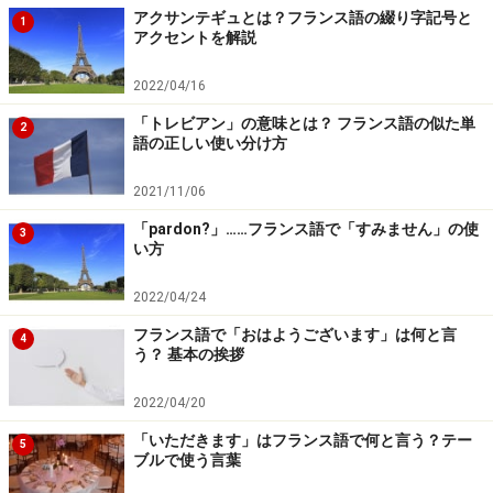
アクサンテギュとは？フランス語の綴り字記号と
1
アクセントを解説
※記事内容は執筆時点のものです。最新の内容をご確認くださ
2022/04/16
い。
「トレビアン」の意味とは？ フランス語の似た単
2
語の正しい使い分け方
次のページへ
1
/
2
2021/11/06
「pardon?」……フランス語で「すみません」の使
3
い方
2022/04/24
フランス語で「おはようございます」は何と言
4
う？ 基本の挨拶
2022/04/20
「いただきます」はフランス語で何と言う？テー
5
ブルで使う言葉