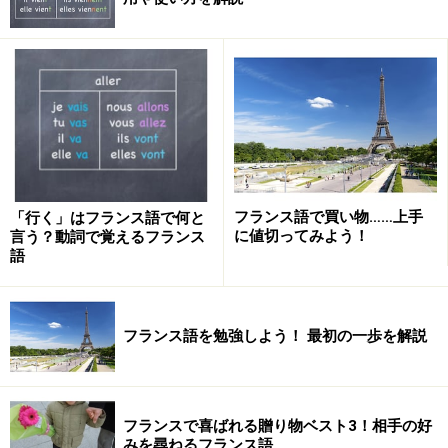
フランス語で買い物……上手
「行く」はフランス語で何と
に値切ってみよう！
言う？動詞で覚えるフランス
語
食べきれないパンは、大きく２つ3つに切って冷凍庫へ
フランス語を勉強しよう！ 最初の一歩を解説
適度な大きさに切ったパンを冷凍し、必要に応じてオー
ブンで温めて食卓に出すことが多いようです。これまで
に一番贅沢に感じたのは、夕食前に大きな塊のパンを冷
フランスで喜ばれる贈り物ベスト3！相手の好
みを尋ねるフランス語