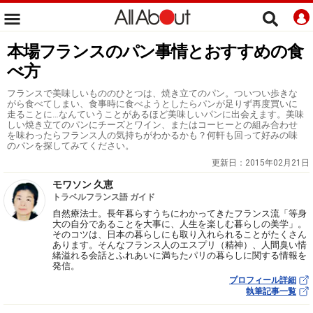
本場フランスのパン事情とおすすめの食
べ方
フランスで美味しいもののひとつは、焼き立てのパン。ついつい歩きな
がら食べてしまい、食事時に食べようとしたらパンが足りず再度買いに
走ることに…なんていうことがあるほど美味しいパンに出会えます。美味
しい焼き立てのパンにチーズとワイン、またはコーヒーとの組み合わせ
を味わったらフランス人の気持ちがわかるかも？何軒も回って好みの味
のパンを探してみてください。
更新日：
2015年02月21日
モワソン 久恵
トラベルフランス語 ガイド
自然療法士。長年暮らすうちにわかってきたフランス流「等身
大の自分であることを大事に、人生を楽しむ暮らしの美学」。
そのコツは、日本の暮らしにも取り入れられることがたくさん
あります。そんなフランス人のエスプリ（精神）、人間臭い情
緒溢れる会話とふれあいに満ちたパリの暮らしに関する情報を
発信。
プロフィール詳細
執筆記事一覧