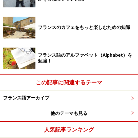
凍庫から出し、アペリティフ（食前酒）とおしゃべりを
楽しみながら暖炉でゆっくりと解凍するという方法でし
た。
フランスのカフェをもっと楽しむための知識
水分が飛んで固くなってしまったパンの再利用として有
名な調理法が、フレンチ・トーストです。フランス語で
は、
pain perdu
（パン ペるデュー / 失われたパンの
フランス語のアルファベット（Alphabet）を
勉強！
意）として知られており、主にデザートとして親しまれ
ています。
固くなってしまったパンを牛乳と卵で生き返らせ、美味
この記事に関連するテーマ
しくデザートとして食べてしまおうというのですから、
生活の知恵とはあっぱれなもの。もう日本でも一般的で
フランス語アーカイブ
すが、やはりおすすめです。
他のテーマも見る
次のページでは、パンを買うときに使えるフランス語を
人気記事ランキング
紹介します。