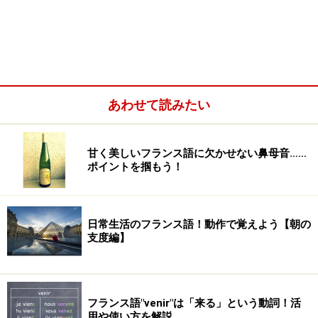
し朝食を外で食べることも選べるなら、ホテルの近所を
回って食べ比べてみてください。買ったものをその場で
食べることのできるコーナーのあるパン屋さんや、朝食
セットを食べられるカフェがあるはずです。記憶や心に
残るパンに出会えるかもしれません。
あわせて読みたい
甘く美しいフランス語に欠かせない鼻母音……
パンの保存と再利用
ポイントを掴もう！
バゲットパンなどをたくさん買って冷凍庫で保存し、必
要時に解凍して食べる人もいます。持ち寄りパーティー
日常生活のフランス語！動作で覚えよう【朝の
でパンがたくさん残ってしまった時、美味しいパン屋さ
支度編】
んのパンを大量に買い込んだ時などにも利用されている
方法です。
フランス語"venir"は「来る」という動詞！活
用や使い方を解説