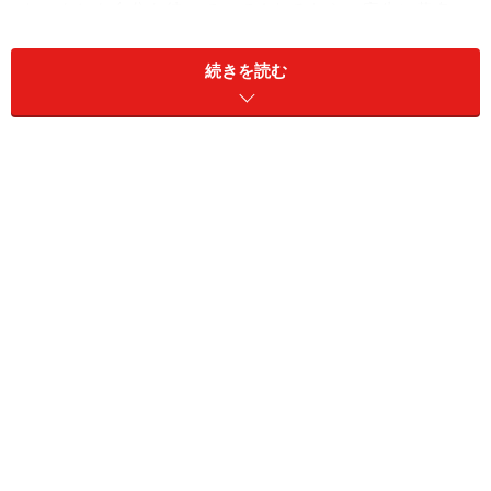
た。もしも自分を待っていてくれるなら、庭先に黄色い
ハンカチをと手紙にしたためていたのだが……。
続きを読む
有名なラストシーンは「こうなるだろうな」とわかって
いても泣ける！ 言葉は少ないけれど誠実さがにじみ出
ている高倉健の魅力がつまった映画。健さん主演作の中
でもいちばん女性受けしそうです。
監督：山田洋次 出演：高倉健、倍賞千恵子、武田鉄
矢、桃井かおりほか
『駅 STATION』(1981年度作品)
駅 STATION [東宝DVDシネマファンクラブ]