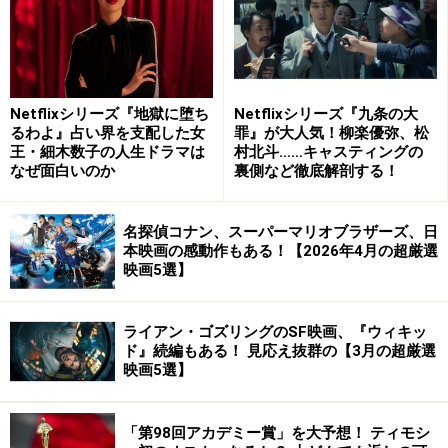
レない生き様にしびれる。こういう役が似合う役者、今
はいないですね。
監督：降旗康男 出演：高倉健、倍賞千恵子、いしだあ
ゆみ、烏丸せつこ、古手川祐子、根津甚八
Netflixシリーズ『地獄に堕ち
Netflixシリーズ『九条の大
るわよ』占い界を支配した女
罪』が大人気！柳楽優弥、松
王・細木数子の人生ドラマは
村北斗……キャスティングの
なぜ面白いのか
裏側など徹底解剖する！
『鉄道員（ぽっぽや）』（1999年度作品）
名探偵コナン、スーパーマリオブラザーズ、日
鉄道員(ぽっぽや) [DVD]
本映画の感動作もある！【2026年4月の超厳選
映画5選】
ライアン・ゴズリングのSF映画、『ウィキッ
ド』続編もある！ 見応え抜群の【3月の超厳選
映画5選】
「第98回アカデミー賞」を大予想！ ティモシ