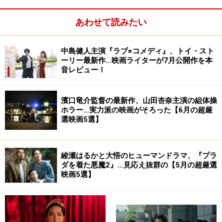
あわせて読みたい
中島健人主演『ラブ≠コメディ』、トイ・スト
ーリー最新作…映画ライターが7月公開作を本
音レビュー！
Amazonで見る
濱口竜介監督の最新作、山田杏奈主演の組体操
ホラー…実力派の映画がそろった【6月の超厳
選映画5選】
警察官であり射撃の五輪選手でもある男（高倉健）が妻
と別れ、任務を遂行しながらも、さまざまな人との出会
いを経て、再び孤独に戻っていく姿を描いた人間ドラ
綾瀬はるかと大悟のヒューマンドラマ、『プラ
ダを着た悪魔2』…見応え抜群の【5月の超厳選
マ。
映画5選】
寒々とした景色が高倉健に似合います。妻子との別れ、
妹の悲劇、怒りも悲しみも静かに受け止める主人公のブ