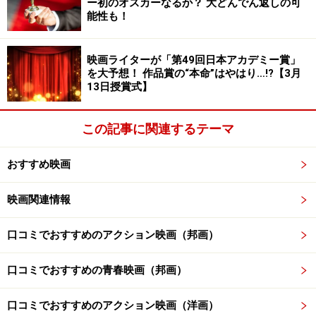
ー初のオスカーなるか？ 大どんでん返しの可
能性も！
Amazonで見る
映画ライターが「第49回日本アカデミー賞」
を大予想！ 作品賞の“本命”はやはり…!?【3月
ずっと真面目に仕事をこなしてきた鉄道員の男（高倉
13日授賞式】
健）が定年を迎える。そして彼が務める駅の鉄道は廃線
が決まっていた。そのとき、彼の前に少女から高校生ま
この記事に関連するテーマ
での三姉妹が次々と現れる……。
おすすめ映画
浅田次郎が直木賞を受賞した小説の映画化。実直な鉄道
員がこれまでの人生を振り返ったとき、思いがけないご
映画関連情報
褒美が……。寡黙で不器用という高倉健の定番キャラクタ
ーとはいえ、みんなこういう健さんを見に来るのだから
口コミでおすすめのアクション映画（邦画）
これでいいのです。
口コミでおすすめの青春映画（邦画）
監督：降旗康男 出演：高倉健、大竹しのぶ、広末涼
口コミでおすすめのアクション映画（洋画）
子、吉岡秀隆、安藤政信ほか