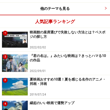
他のテーマも見る
＞お次は健さんが出演したハリウッド映画をご紹介！
人気記事ランキング
※記事内容は執筆時点のものです。最新の内容をご確認くださ
映画館の座席選びで失敗しない方法とは？ベスポ
1
い。
ジの探し方
2022/02/02
次のページへ
1
/
3
『君の名は。』みたいな映画は？きっとハマる10
2
の作品
2022/09/01
夏映画おすすめ10選！夏を感じる名作のアニメ・
3
邦画・洋画
2019/07/24
縁起のいい映画で運勢アップ
4