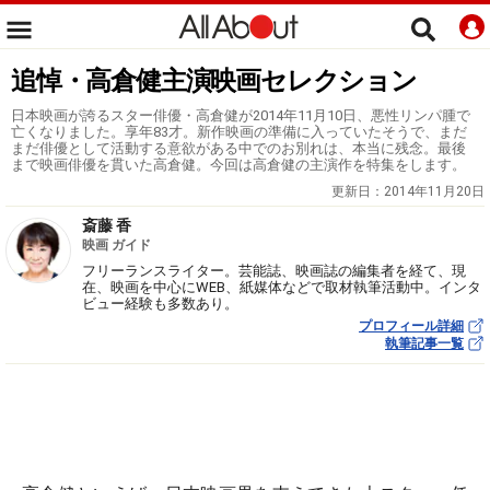
追悼・高倉健主演映画セレクション
日本映画が誇るスター俳優・高倉健が2014年11月10日、悪性リンパ腫で
亡くなりました。享年83才。新作映画の準備に入っていたそうで、まだ
まだ俳優として活動する意欲がある中でのお別れは、本当に残念。最後
まで映画俳優を貫いた高倉健。今回は高倉健の主演作を特集をします。
更新日：
2014年11月20日
斎藤 香
映画 ガイド
フリーランスライター。芸能誌、映画誌の編集者を経て、現
在、映画を中心にWEB、紙媒体などで取材執筆活動中。インタ
ビュー経験も多数あり。
プロフィール詳細
執筆記事一覧