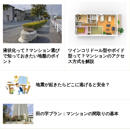
【図1】自宅で教室が開きやすいマンションの間取り例（ク
リックで拡大）
【図1】は2LDK、57ｍ2のマンションの間取りです。二
液状化って？マンション選び
ツインコリドール型やボイド
で知っておきたい地盤のポイ
型って？マンションのアクセ
人世帯に向く広さですので、ご夫婦の二人暮らしで、奥
ント
ス方式を解説
様が教室を開くと想定して間取りを眺めてみましょう。
地震が起きたらどこに逃げると安全？
お客様をお迎えする玄関
田の字プラン：マンションの間取りの基本
テラスinの玄関は戸建て感覚になる
この間取りの一番の特徴は、南側のテラスに玄関が設け