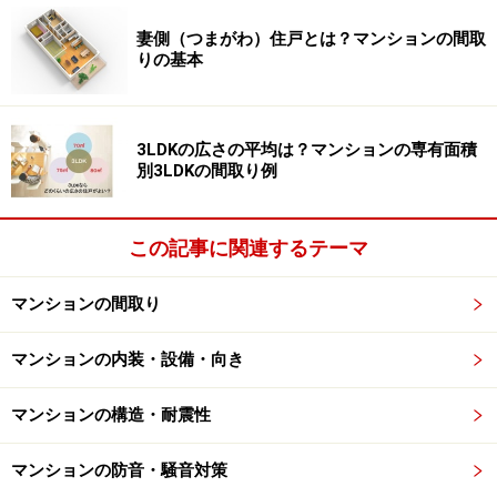
られていることです（【図1-A】）。マンションでは一
妻側（つまがわ）住戸とは？マンションの間取
般的に北側の共用廊下に面して玄関が設けられることが
りの基本
多く、南玄関は珍しいと言えます。しかし専用庭やテラ
スのある1階部分の住戸ならこのような間取りは可能で
す。
3LDKの広さの平均は？マンションの専有面積
別3LDKの間取り例
この間取りのように南側にある玄関は明るく、テラスに
花や緑をしつらえれば、お客様を招き入れる教室の
この記事に関連するテーマ
「顔」としてふさわしく、華やかな玄関まわりになりま
マンションの間取り
す。
マンションの内装・設備・向き
マンションの構造・耐震性
プライベートスペースとの分離
マンションの防音・騒音対策