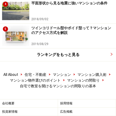
平面形状から見る地震に強いマンションの条件
4
にあることが望ましいでしょう。
2018/09/02
また、教室の後にちょっとお茶をしたい場合など、ミニ
キッチンがあれば便利ではありますが、火を使わずにお
ツインコリドール型やボイド型って？マンション
5
のアクセス方式を解説
湯を沸かせる電気ポットなどの利用を検討しましょう。
準備や後片付けに家族スペースのキッチンを使用するこ
2019/08/29
ともあると思いますので、教室のスペースと家族用キッ
ランキングをもっと見る
チンが近い位置にあると便利でしょう（【図1-D】）。
>
>
>
>
All About
住宅・不動産
マンション
マンション購入術
>
>
マンション物件選びのポイント
マンションの間取り
自宅で教室を開けるマンションの間取りの基本
会社概要
採用情報
投資家情報
広告掲載