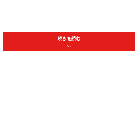
自宅で教室を開けたらいいですね
いつか自宅の一角で教室を開いたり、在宅ワーク
続きを読む
（SOHO）をしたいと思っている方は多いのではないで
しょうか。自宅のスペースを使えば場所代もかからず、
家を長く留守にすることもありません。
「自宅で教室を開く」というと戸建て住宅のイメージが
あるかもしれませんが、マンションでも、教室や在宅ワ
ークに向く間取りがあります。いつか夢や希望が実現で
きるよう、マンション購入の時から視野に入れて間取り
を選ぶようにしましょう。