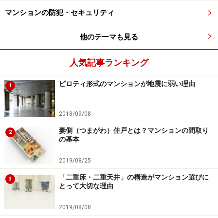
次のポイントは、家族の過ごすスペースとお教室のスペ
マンションの防犯・セキュリティ
ースがきちんと分離できることです（【図1-B】）。
他のテーマも見る
この間取り例では洋室（2）が教室に向く部屋となりま
す。洋室（2）は玄関に近く、家族のプライベートゾー
人気記事ランキング
ンを介さずに外から入ることができます。隣り合うリビ
ピロティ形式のマンションが地震に弱い理由
ング・ダイニング・キッチンの間にある引き戸を閉めて
1
おけば、家族が在宅の時でも気兼ねなくお教室を開くこ
とができます。
2018/09/08
妻側（つまがわ）住戸とは？マンションの間取り
2
の基本
水回りの位置
2019/08/25
さらに気をつけたいのがトイレや洗面所など水回りの位
「二重床・二重天井」の構造がマンション選びに
3
とって大切な理由
置です（【図1-C】）。ピアノ教室、お料理教室、プリ
ザーブドフラワー教室、少人数制の学習教室など、どん
2019/08/08
な教室を開くかにもよりますが、トイレはお教室の近く