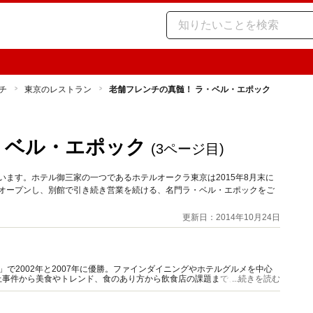
チ
東京のレストラン
老舗フレンチの真髄！ ラ・ベル・エポック
・ベル・エポック
(3ページ目)
います。ホテル御三家の一つであるホテルオークラ東京は2015年8月末に
にオープンし、別館で引き続き営業を続ける、名門ラ・ベル・エポックをご
更新日：2014年10月24日
」で2002年と2007年に優勝。ファインダイニングやホテルグルメを中心
上事件から美食やトレンド、食のあり方から飲食店の課題まで、独自の切り
...続きを読む
ロデュースやコンサルタントも多数。