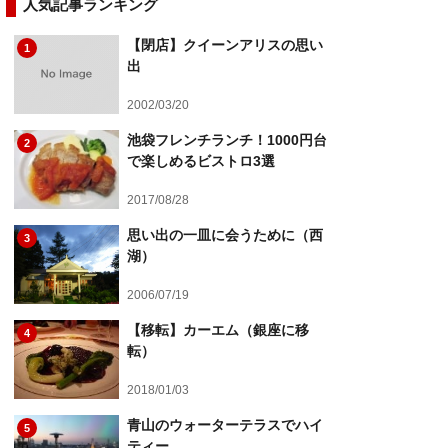
人気記事ランキング
【閉店】クイーンアリスの思い
1
出
2002/03/20
池袋フレンチランチ！1000円台
2
で楽しめるビストロ3選
2017/08/28
思い出の一皿に会うために（西
3
湖）
2006/07/19
【移転】カーエム（銀座に移
4
転）
2018/01/03
青山のウォーターテラスでハイ
5
ティー