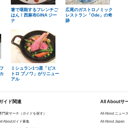
箸で堪能するフレンチご
広尾のガストロノミック
はん！西麻布GINA ジー
レストラン「Ode」の奇
ナ
跡
フ
ミシュラン1つ星「ビス
カ
トロ ブノワ」がリニュー
アル
ガイド関連
All Abou
専門家サーチ（ガイドを探す）
All About ニュー
All Aboutガイド募集
All About Japan