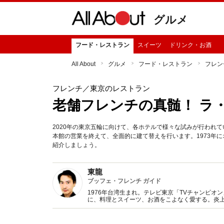
グルメ
フード・レストラン
スイーツ
ドリンク・お酒
All About
グルメ
フード・レストラン
フレン
フレンチ
／東京のレストラン
老舗フレンチの真髄！ ラ
2020年の東京五輪に向けて、各ホテルで様々な試みが行われて
本館の営業を終えて、全面的に建て替えを行います。1973年
紹介しましょう。
東龍
ブッフェ・フレンチ ガイド
1976年台湾生まれ。テレビ東京「TVチャンピオン
に、料理とスイーツ、お酒をこよなく愛する。炎
口で分かりやすい記事を執筆。審査員や講演、プ