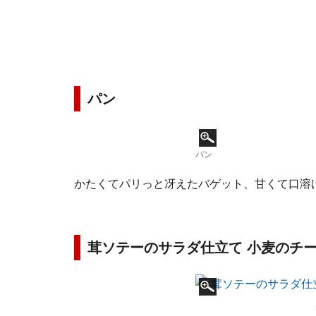
パン
パン
かたくてパリっと冴えたバゲット、甘くて口溶
茸ソテーのサラダ仕立て 小麦のチ