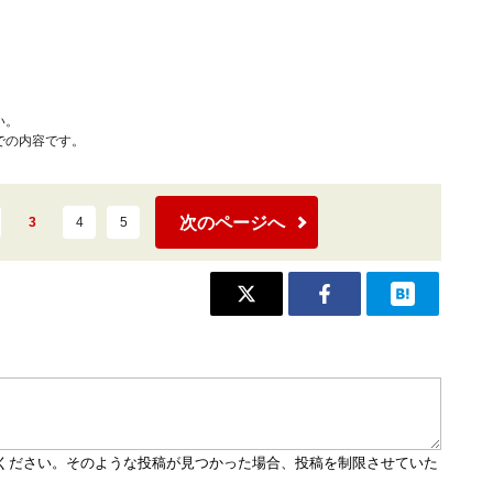
い。
での内容です。
次のページへ
3
4
5