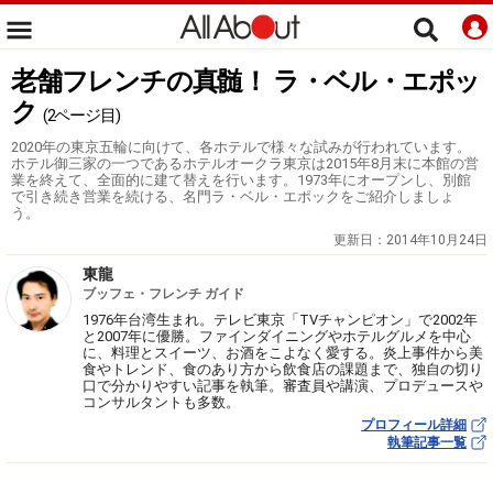
老舗フレンチの真髄！ ラ・ベル・エポッ
ク
(2ページ目)
2020年の東京五輪に向けて、各ホテルで様々な試みが行われています。
ホテル御三家の一つであるホテルオークラ東京は2015年8月末に本館の営
業を終えて、全面的に建て替えを行います。1973年にオープンし、別館
で引き続き営業を続ける、名門ラ・ベル・エポックをご紹介しましょ
う。
更新日：
2014年10月24日
東龍
ブッフェ・フレンチ ガイド
1976年台湾生まれ。テレビ東京「TVチャンピオン」で2002年
と2007年に優勝。ファインダイニングやホテルグルメを中心
に、料理とスイーツ、お酒をこよなく愛する。炎上事件から美
食やトレンド、食のあり方から飲食店の課題まで、独自の切り
口で分かりやすい記事を執筆。審査員や講演、プロデュースや
コンサルタントも多数。
プロフィール詳細
執筆記事一覧