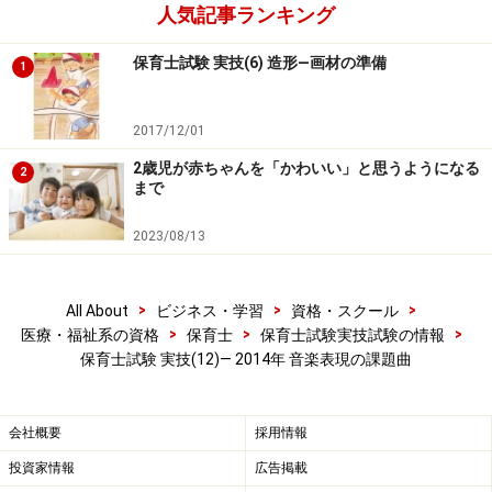
メロディと歌詞を正確に覚えるために、自分でピアノで
人気記事ランキング
弾いてみることはもちろんのこと、まずは既成の音源に
保育士試験 実技(6) 造形―画材の準備
合わせて歌う練習をしてみるのも効果的です。過去の記
1
事でも紹介した
hoick
というサイトに試聴音源があります
ので、ぜひ活用してみましょう。
2017/12/01
おつかいありさん・試聴
2歳児が赤ちゃんを「かわいい」と思うようになる
2
まで
おへそ・試聴
2023/08/13
ふたつめの『
豊かな表情
』については、ゆかいでかわい
らしい曲の雰囲気を歌声や表情で表現する力、というこ
>
>
>
All About
ビジネス・学習
資格・スクール
とになります。一言でいえば『
笑顔で
』ということにな
>
>
>
医療・福祉系の資格
保育士
保育士試験実技試験の情報
るでしょう。緊張のために無表情になりがちですが、緊
保育士試験 実技(12)― 2014年 音楽表現の課題曲
張していても音楽の内容を表現する意味での笑顔をぜひ
練習しましょう。
会社概要
採用情報
それでは、それぞれの曲についてポイントを解説しま
投資家情報
広告掲載