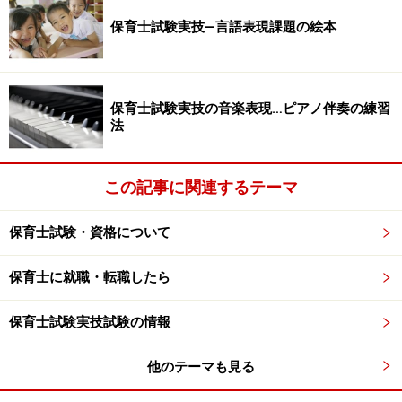
トの使用は可。
保育士試験実技―言語表現課題の絵本
注意3：アコーディオンは独奏用を用いること。
（引用終わり）
保育士試験実技の音楽表現…ピアノ伴奏の練習
次に、出題のねらいを確認していきましょう。
法
この記事に関連するテーマ
正確な演奏だけでなく、表情豊かに表現す
る
保育士試験・資格について
出題のねらいに沿った練習のポイントは２つ。ひとつは
保育士に就職・転職したら
基礎的な
正確さ
、もうひとつは
豊かな表情
です。
保育士試験実技試験の情報
ひとつめの『
正確さ
』については、歌詞を正しく歌うこ
と、メロディやリズムを正しく歌うことということにな
他のテーマも見る
ります。