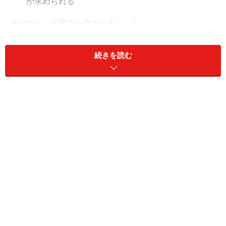
が求められる
それでは、出題文を見てみましょう。
続きを読む
音楽表現に関する技術の出題内容
今年の出題文を見てみましょう(
保育士試験『受験の手引
き』
より)。
（引用）