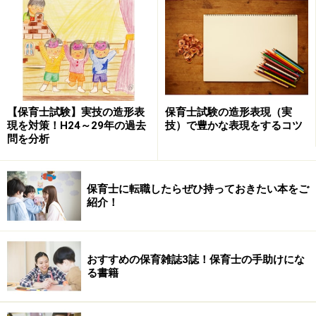
ピアノ、ギター、アコーディオンのいずれ
かで演奏すること。(楽譜の持込可)
ピアノの伴奏には市販の楽譜を用いるか、
添付楽譜のコードネームを参照して編曲し
たものを用いる。
【保育士試験】実技の造形表
保育士試験の造形表現（実
現を対策！H24～29年の過去
技）で豊かな表現をするコツ
ギター、アコーディオンで伴奏する場合に
問を分析
は、添付楽譜のコードネームを尊重して演
奏すること。
保育士に転職したらぜひ持っておきたい本をご
いずれの楽器とも、前奏・後奏を付けても
紹介！
よい。歌詞は1番のみとする。移調してもよ
い。
おすすめの保育雑誌3誌！保育士の手助けにな
注意1：ピアノ以外の楽器は持参すること。
る書籍
注意2：ギターはアンプの使用を認めないのでア
コースティックギターを用いること。カポタス