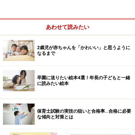
あわせて読みたい
2歳児が赤ちゃんを「かわいい」と思うように
幼児に歌って聴かせることを想定して、課題曲
なるまで
の両方を弾き歌いする。
求められる力：保育士として必要な歌、伴奏の
技術、リズムなど、総合的に豊か表現ができる
卒園に送りたい絵本4選！年長の子どもと一緒
こと
に読みたい絵本
■課題曲
「おつかいありさん」（作詞 関根 栄一 ・
保育士試験の実技の狙いと合格率…合格に必要
な傾向と対策とは
作曲 團 伊玖磨）
「おへそ」（作詞 ・ 作曲 佐々木 美子）