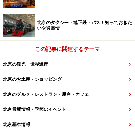
太古里には北区にも南区にもスタバがありますし、話題
のブックカフェ・PageOne、素敵なレストランも数多く
あるので、食事や休憩にもってこい。ただし、値段は日
北京のタクシー・地下鉄・バス！知っておきた
い交通事情
本と同じか、それ以上なので、予算は多めにとっておい
てくださいね。
この記事に関連するテーマ
北京の観光・世界遺産
話題のブックカフェ・PageOne。書籍を楽しみながらカフェ
でくつろげる都会のオアシス
北京のお土産・ショッピング
北京のグルメ・レストラン・屋台・カフェ
■
三里屯太古里
南区
住所：朝陽区三里屯路19号
北京最新情報・季節のイベント
TEL：010-6417-6110
アクセス：地下鉄10号線｢団結湖｣駅から徒歩10分
北京基本情報