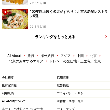
2013/09/10
理「most（モスト）」とシーフード尽くしの「Let's
100年以上続く名店がずらり！北京の老舗レストラ
Seafood（レッツ・シーフード）」が人気です。
5
ン5選
■那里花園
2015/12/15
住所：朝陽区三里屯路81号
ランキングをもっと見る
TEL：010-5208-6106
アクセス：地下鉄10号線｢団結湖｣駅から徒歩12分
>
>
>
>
>
>
All About
旅行
海外旅行
アジア
中国
北京
※記事内容は執筆時点のものです。最新の内容をご確認くださ
>
北京のおすすめエリア
トレンドの発信地・三里屯／北京
い。
※海外を訪れる際には最新情報の入手に努め、「
外務省 海外安全
ホームページ
」を確認するなど、安全確保に十分注意を払ってく
ださい。
会社概要
採用情報
投資家情報
広告掲載
次のページへ
1
/
2
利用規約
プライバシーポリシー
All Aboutについて
著作権・商標・免責
当サイトの情報についての注意
サイトマップ