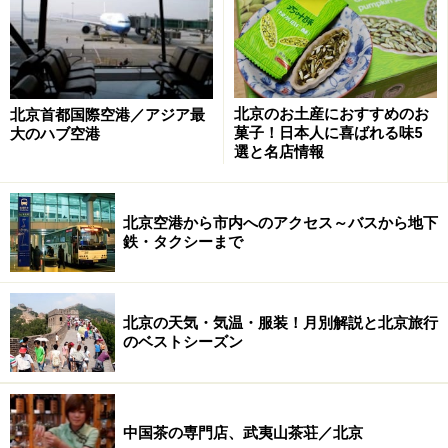
園」、若者系ファッションが揃う「3.3服飾大厦」、デザ
イナーズホテル「ザ・オポジット ハウス」が存在すると
いうユニークな構造になっています。
北京のお土産におすすめのお
北京首都国際空港／アジア最
菓子！日本人に喜ばれる味5
大のハブ空港
選と名店情報
北区は一棟貸しの個性的なショップが並ぶ。北京の勢いを実
感できるエリア
北京空港から市内へのアクセス～バスから地下
南区はアディダスやユニクロ、ナイキ、プーマ、ザ・ノ
鉄・タクシーまで
ース・フェイス、Michael kors、COACHなど、スポーツ
ブランドやカジュアルブランドが並んでいます。
中国
初
のアップルストアが出展したことも大きなニュースとな
北京の天気・気温・服装！月別解説と北京旅行
のベストシーズン
りました。一方の北区はMoschino、GIVENCHY、ランバ
ン、ポールスミス、KENZO、VERSACE、Majeなどの高
級ブランドが軒を連ねて、落ち着いた雰囲気です。
中国茶の専門店、武夷山茶荘／北京