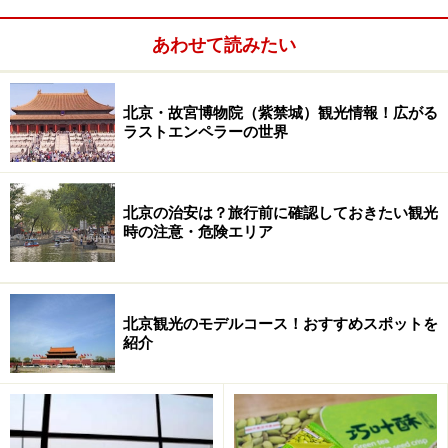
三里屯太古里（旧三里屯VILLAGE）
ショップ、レストラン、カフェが充実する
あわせて読みたい
複合商業施設
北京・故宮博物院（紫禁城）観光情報！広がる
ラストエンペラーの世界
三里屯太古里南区の中央広場。イベントが開催されることも
北京の治安は？旅行前に確認しておきたい観光
南区にある、世界最大規模の店舗を誇るアディダス旗艦店
時の注意・危険エリア
2013年春に「三里屯VILLAGE」から「三里屯太古里
（Taikoo Li Sanlitun／タイクーリ・サンリトン）」と改
北京観光のモデルコース！おすすめスポットを
名。2008年7月にオープンした三里屯のランドマーク的
紹介
な存在です。日本の建築家・隈研吾氏による設計で、南
区と北区に分かれており、南区は胡同を、北区は四合院
（伝統的な住居）をイメージしたものだそうです。その
2つのエリアの間に、パティオ風レストラン街「那里花