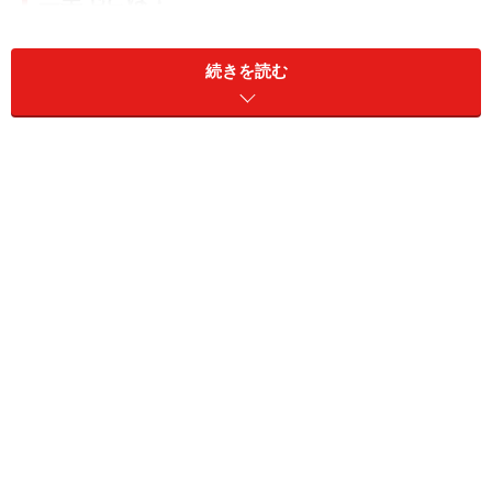
バーストリートからショッピング＆グルメ
スポットへと大変身！
続きを読む
まるで六本木か青山を歩いているかのようなハイセンスな空
間
北京五輪が開催された2008年以前は、三里屯といえばバ
ーストリート、つまりナイトスポットというイメージだ
ったのですが、五輪を境に、最先端のショップやレスト
ランが軒を連ねるお洒落スポットがいくつも誕生。いま
や北京のトレンドの発信地として生まれ変わりました。
ここでは三里屯の代表的なスポットとそこの楽しみ方を
ご紹介していきます。