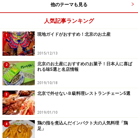
■
三里屯太古里
北区
他のテーマも見る
住所：朝陽区三里屯路11号
TEL：010-6417-7110
人気記事ランキング
アクセス：地下鉄10号線｢団結湖｣駅から徒歩15分
現地ガイドがおすすめ！北京のお土産
1
那里花園
2015/12/13
本格外国料理レストランが揃うパティオ風
北京のお土産におすすめのお菓子！日本人に喜ば
2
レストラン街
れる味5選と名店情報
2019/10/18
北京で外せないＢ級料理レストランチェーン5選
3
那里花園。夏はテラスでゆったりと食事やカフェを楽しめる
那里花園（ナーリーファーユエン）は、パティオ風レス
2019/01/10
トラン街。欧米人オーナーの店も少なくなく、本格外国
鶏の指を煮込んだインパクト大の人気料理「鶏
4
料理を味わえます。食事時はいつもお洒落な外国人や中
足」
国人で賑わっている人気スポットで、特に創作ラテン料