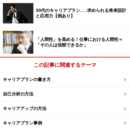
後者は、「いまなしつつある」ことが、そのまま「なし
30代のキャリアプラン……求められる将来設計
てしまった」ことであるような動きを意味します。「
過
と応用力【例あり】
程そのものを、結果とみなすような動き
」と考えるので
す。ダンスを踊ることもそうですし、旅なども然りで
す。
「人間性」を高める！仕事における人間性＝
「その人は信頼できるか」
※記事内容は執筆時点のものです。最新の内容をご確認くださ
い。
この記事に関連するテーマ
次のページへ
1
/
2
キャリアプランの書き方
自己分析の方法
キャリアアップの方法
キャリアプラン事例