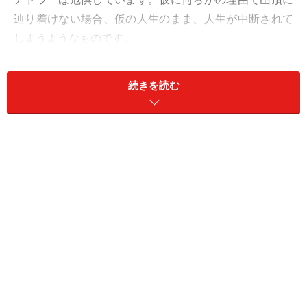
辿り着けない場合、仮の人生のまま、人生が中断されて
しまうようなものです。
このような捉え方は人生を
線
で捉えていると考え、アド
続きを読む
ラーは
点の連続
として人生を捉えています。すなわち、
人生とは連続する刹那である
という捉え方です。われわ
れは、「いま、ここ」にしか生きることができないこと
が立脚点なのです。