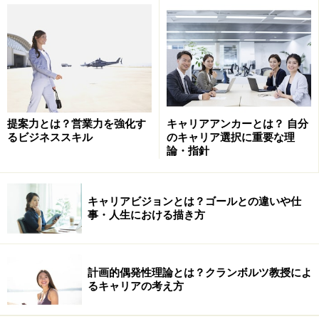
「いま、ここ」を真剣に生きる
ダンスを踊っている「いま、ここ」が充実していれば、
それでいいというのがアドラーの考え方です。つまり、
目的地は存在しない
ということです。目的地に到達せん
とする人生は
「キーネーシス的（動的）な人生」
で、ダ
提案力とは？営業力を強化す
キャリアアンカーとは？ 自分
ンスを踊るような人生は
「エネルゲイア的（現実活動態
るビジネススキル
のキャリア選択に重要な理
的）な人生」
とこの本では分けています。
論・指針
前者であれば、弁護士になるという目的地があったとし
キャリアビジョンとは？ゴールとの違いや仕
たら、なるべく早く、なるべく効率的に到達するように
事・人生における描き方
計画をします。目的が達成されなければ、到達していな
いという意味において不完全を意味するのです。そのた
めには相当の精神力（忍耐力や持続力）が必要なので
計画的偶発性理論とは？クランボルツ教授によ
るキャリアの考え方
す。