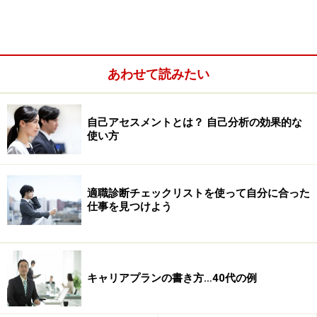
あわせて読みたい
線という捉え方は例えば、いい大学、大きな企業、安定
した家庭、そんなレールに乗ることが幸福な人生なのだ
と。一般的にキャリア設計は線で捉えることが前提です
自己アセスメントとは？ 自己分析の効果的な
使い方
が、点の連続でしかないと捉えることで、
計画的な人生
などそれが必要か不必要かという以前に、不可能なもの
とアドラーは捉えています。
適職診断チェックリストを使って自分に合った
仕事を見つけよう
人生とは、いまこの瞬間をくるくるとダンスするように
生きる、連続する刹那であり、そしてふと周りを見渡し
たときに「こんなところまで辿り着いていたのか」と気
づかされるという捉え方です。
キャリアプランの書き方…40代の例