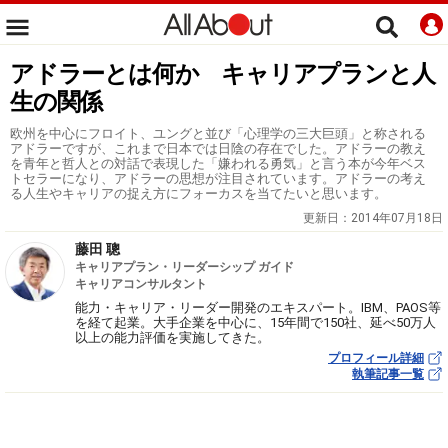
アドラーとは何か キャリアプランと人
生の関係
欧州を中心にフロイト、ユングと並び「心理学の三大巨頭」と称される
アドラーですが、これまで日本では日陰の存在でした。アドラーの教え
を青年と哲人との対話で表現した「嫌われる勇気」と言う本が今年ベス
トセラーになり、アドラーの思想が注目されています。アドラーの考え
る人生やキャリアの捉え方にフォーカスを当てたいと思います。
更新日：
2014年07月18日
藤田 聰
キャリアプラン・リーダーシップ ガイド
キャリアコンサルタント
能力・キャリア・リーダー開発のエキスパート。IBM、PAOS等
を経て起業。大手企業を中心に、15年間で150社、延べ50万人
以上の能力評価を実施してきた。
プロフィール詳細
執筆記事一覧