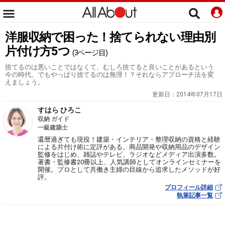
洋服収納で困った！捨てられない理由別
片付け方5つ
(3ページ目)
捨てるのは悪いことではなくて、むしろ捨てると良いことがあるという
今の時代。でもやっぱり捨てるのは無理！？それならアプローチ法を変
えましょう。
更新日：
2014年07月17日
すはら ひろこ
収納 ガイド
一級建築士
還暦過ぎても現役！建築・インテリア・整理収納の資格と経験
による片付け術に定評がある。商品開発や収納用品のデザイン
監修をはじめ、雑誌やテレビ、ラジオなどメディア出演多数。
著書・監修書20冊以上、人気講師としてオンラインセミナーを
開催。プロとして共働き主婦の目線から追求したメソッドが好
評。
プロフィール詳細
執筆記事一覧