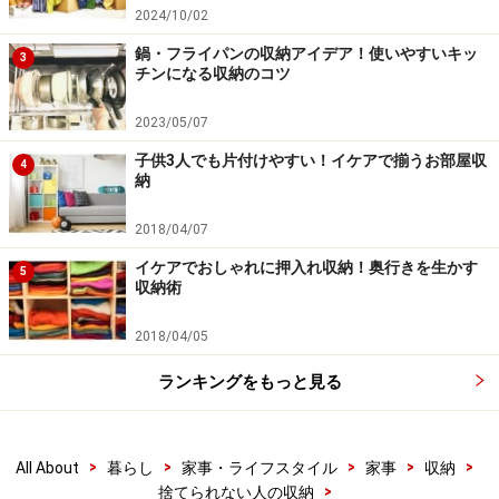
2024/10/02
鍋・フライパンの収納アイデア！使いやすいキッ
3
チンになる収納のコツ
2023/05/07
子供3人でも片付けやすい！イケアで揃うお部屋収
4
納
2018/04/07
イケアでおしゃれに押入れ収納！奥行きを生かす
5
収納術
2018/04/05
ランキングをもっと見る
>
>
>
>
>
All About
暮らし
家事・ライフスタイル
家事
収納
>
捨てられない人の収納