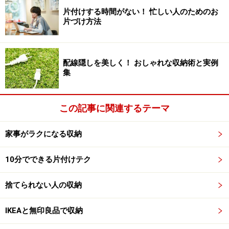
片付けする時間がない！ 忙しい人のためのお
パンツは物理的な問題が見えたときこそリストラです。
片づけ方法
その物理的という意味は、
・サイズが合わなくなった
・膝がでてしまった
配線隠しを美しく！ おしゃれな収納術と実例
集
・生地がへたってきた
・汗じみができてしまった
といったようにわかりやすい状況のこと。
この記事に関連するテーマ
ところが、それでもリストラできない人も多いことでし
家事がラクになる収納
ょう。夏物で薄い素材の物ならわかりやすいのですが、
10分でできる片付けテク
厚手の生地のパンツは未だ着用できる気がして見切るに
は惜しいと思ってしまいがち。
捨てられない人の収納
そこで別の視点からパンツをチェック。その視点とは、
IKEAと無印良品で収納
ずばりイマのスタイルなのか？ということです。