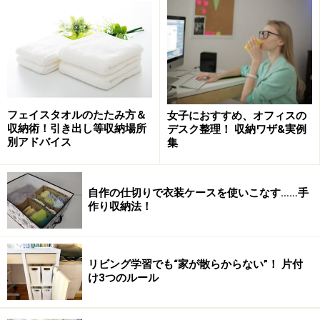
フェイスタオルのたたみ方＆
女子におすすめ、オフィスの
まだ着られるのに勿体ないと思う気持ちよりも、服装で
収納術！引き出し等収納場所
デスク整理！ 収納ワザ&実例
別アドバイス
集
自分のイメージを損ねてしまう方が勿体ないという考え
方に切り替えてスパっと処分してください。
自作の仕切りで衣装ケースを使いこなす……手
作り収納法！
パンツはスタイル重視
リビング学習でも“家が散らからない”！ 片付
け3つのルール
タックがたっぷりととられたパンツは、ダブつきが野暮っ
たくなるからお払い箱。