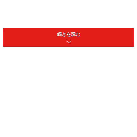
続きを読む
スーツは所詮スーツ。結局は活かしきれない上着とくた
びれたパンツ共々タンスの場所ふさぎになる始末。
そういうシナリオが見えているから、未練があっても片
割れになってしまったスーツはリストラしましょう。イ
ヤ、それでもまだ着られる時が．．．．なんて思ってい