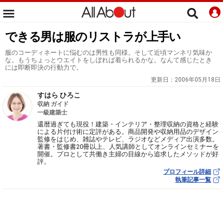
できる男は服のリストラが上手い
服のコーディネートに悩むのは男性も同様。そして近頃マンネリ気味か
な。もうちょっとウエイトをしぼれば着られるかな。なんて感じたとき
には即断即決の行動力で。
更新日：
2006年05月18日
すはら ひろこ
収納 ガイド
一級建築士
還暦過ぎても現役！建築・インテリア・整理収納の資格と経験
による片付け術に定評がある。商品開発や収納用品のデザイン
監修をはじめ、雑誌やテレビ、ラジオなどメディア出演多数。
著書・監修書20冊以上、人気講師としてオンラインセミナーを
開催。プロとして共働き主婦の目線から追求したメソッドが好
評。
プロフィール詳細
執筆記事一覧