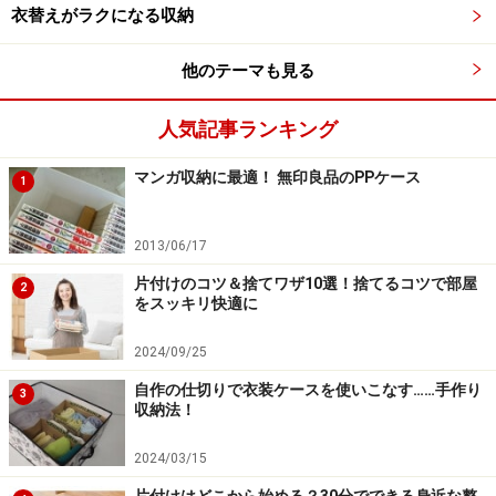
近頃のパンツは
衣替えがラクになる収納
・深すぎない股上
・太股のわたり幅はゆるすぎず
他のテーマも見る
・裾幅はやや細め
人気記事ランキング
・丈は靴の上でだぶつきすぎない
マンガ収納に最適！ 無印良品のPPケース
1
何よりもパンツは全身のバランスを決める上で重要なア
イテムです。どうもあか抜けない着こなしだな？なんて
2013/06/17
思うことがあるなら、それはリストラ・パンツのせいか
もしれません。
片付けのコツ＆捨てワザ10選！捨てるコツで部屋
2
をスッキリ快適に
次は
シャツやネクタイ
です。
2024/09/25
自作の仕切りで衣装ケースを使いこなす……手作り
※記事内容は執筆時点のものです。最新の内容をご確認くださ
3
収納法！
い。
2024/03/15
次のページへ
1
/
2
片付けはどこから始める？30分でできる身近な整