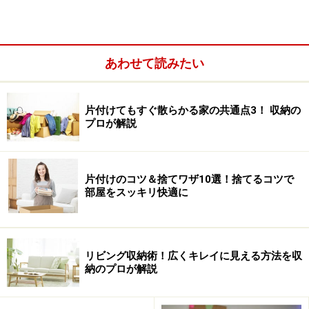
るうちに数年が過ぎて、スタイルまで古くさくなってし
まうのがオチなので処分は潔く。
まだまだ活用できそうなジャケットであっても、スタイ
あわせて読みたい
ルの点でイマドキ感があるかどうかを点検。以下の３点
を目安に消去法でリストラしましょう。
片付けてもすぐ散らかる家の共通点3！ 収納の
プロが解説
・ガッチリと肩の張った型パット
・大袈裟な印象のある襟の形、大きさ
・シルエットがボックス型
片付けのコツ＆捨てワザ10選！捨てるコツで
部屋をスッキリ快適に
リビング収納術！広くキレイに見える方法を収
納のプロが解説