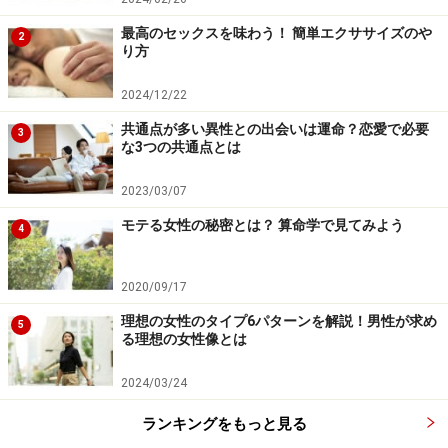
要なのは、自分にふさわしい睡眠時間を把握して、毎朝
最高のセックスを味わう！ 簡単エクササイズのや
2
り方
スッキリと目覚めることです。
2024/12/22
もし、あなたが不眠気味と感じているのであれば、眠れ
共通点が多い異性との出会いは運命？恋愛で必要
3
ない事を不安に思わずに、無理に眠ろうとせず、みけん
な3つの共通点とは
に意識を集中しながら、何か短い言葉をひたすら繰り返
してみましょう。これで、体はしっかりと休ませること
2023/03/07
が出来ます。
モテる女性の秘密とは？ 算命学で見てみよう
4
2：生活リズム
2020/09/17
ホルモン分泌に限らず、ヘルシーな体とこころを保ちた
理想の女性のタイプ6パターンを解説！男性が求め
5
ければ当然必須の習慣です。人には、朝型や夜型、はた
る理想の女性像とは
また、一日食事は二回だけなどと、いろいろライフスタ
2024/03/24
イルがありますが、重要なのは、一度自分に合うスタイ
ルが決まったらこのパターンをなるべく崩さないことで
ランキングをもっと見る
す。常に一定の生活リズムを保つことで、ホルモンバラ