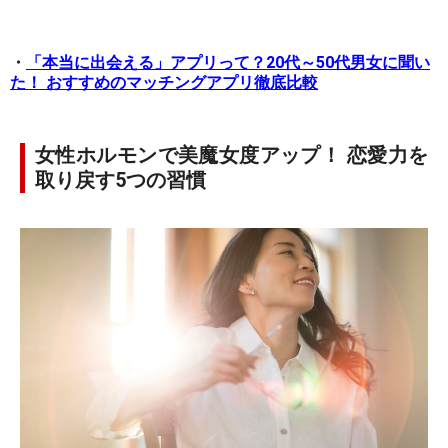
・
「本当に出会える」アプリって？20代～50代男女に聞い
た！ おすすめのマッチングアプリ徹底比較
女性ホルモンで美魔女度アップ！ 恋愛力を
取り戻す5つの習慣