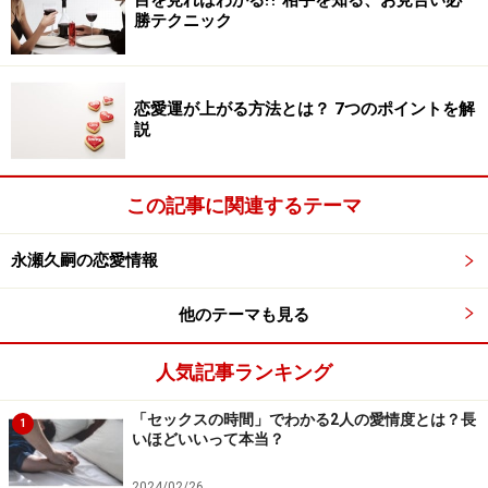
目を見ればわかる⁉ 相手を知る、お見合い必
美魔女度アップの5つの習慣
勝テクニック
恋愛運が上がる方法とは？ 7つのポイントを解
説
女性ホルモンバランス維持にはなんといっても十分な睡眠が
欠かせません！
この記事に関連するテーマ
それでは、早速、恋愛力の源である、女性ホルモンを活
性化するための習慣を見てゆくことにしましょう！
永瀬久嗣の恋愛情報
1：充分な睡眠
他のテーマも見る
女性ホルモンに限らず、人間の活動に必要なホルモンは
睡眠中に最も多く作りだされます。わたしたちの心身を
人気記事ランキング
健全に保つために、睡眠は最も重要です。
「セックスの時間」でわかる2人の愛情度とは？長
1
いほどいいって本当？
世の中には、一日4時間の睡眠で平気な人もいれば、9時
間寝なければ寝た気がしないといった人もいますが、重
2024/02/26