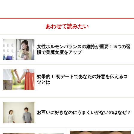
あわせて読みたい
恋愛パワーの根源は女性○○○○にあり？
女性ホルモンバランスの維持が重要！ 5つの習
慣で美魔女度をアップ
美魔女度をアップさせるには女性ホルモンのバランス維持が
欠かせません。
効果的！ 初デートであなたの好意を伝えるコ
ツとは
女性を女性らしく、いつまでも若々しく保つエッセン
ス。果たしてそれは何かと問われれば、答えは一つ。女
性ホルモンです。
お互いに好きなのにうまくいかないのはなぜ？
女性に限らず、人間が年をとる一番大きな要因は、ホル
モンの枯渇にあります。美魔女になるには欠かせない最