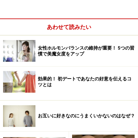
上記の関係は、愛情関係にもあてはまります。愛情度
は、あなたとパートナーのデートに費やす時間から判断
あわせて読みたい
することが可能です。
さて、ここで、みなさんは、「私たちは毎日デートして
女性ホルモンバランスの維持が重要！ 5つの習
いるから愛情度満点」と思われるかもしれません。デー
慣で美魔女度をアップ
トの回数が多ければ、確かにコミュニケーションの合計
時間は長くなり、その可能性は高いと言えます。ただ、
効果的！ 初デートであなたの好意を伝えるコ
忘れてはならないのは、コミュニケーションは回数より
ツとは
も1回に費やす時間が重要であるということです。
セックスの時間だけじゃない！ デートパタ
お互いに好きなのにうまくいかないのはなぜ？
ーンからわかる愛情度