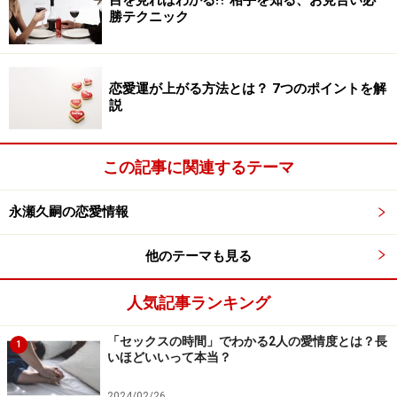
目を見ればわかる⁉ 相手を知る、お見合い必
勝テクニック
もし、回答が「毎日必ず会っているけれども、お互い忙
しいから1時間位かな。昔はもっと長い時間を一緒に過
恋愛運が上がる方法とは？ 7つのポイントを解
ごしていたけれども……」なんていう場合は、あなたとパ
説
ートナーの愛情度は以前より低くなっている可能性が考
えられます。
この記事に関連するテーマ
永瀬久嗣の恋愛情報
セックスの時間でわかる、愛情指数の公式
コミュニケーションの費やす時間と人間関係の相関関係
他のテーマも見る
を考察することにより、ベラック博士が生み出した「
愛
人気記事ランキング
情指数の公式
」というものがあります。この公式は、ベ
テランカップルの愛情度を測る方法として役立ちます。
「セックスの時間」でわかる2人の愛情度とは？長
1
計算にはセックスにかける時間を使います。公式は以下
いほどいいって本当？
です。
2024/02/26