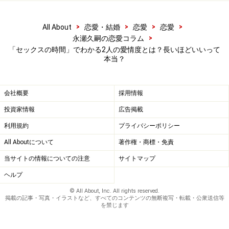
セックスレスを改善・解消する！ パターン別対処法
結婚・恋愛・セックス……女を困らせる「○○○しない
>
>
>
>
All About
恋愛・結婚
恋愛
恋愛
>
永瀬久嗣の恋愛コラム
男」の特徴
「セックスの時間」でわかる2人の愛情度とは？長いほどいいって
キスやセックス抜きの結婚は可能でしょうか？
本当？
「付き合う前に体の関係を持つと付き合えない」と
いう説は本当ですか？
会社概要
採用情報
共働き夫婦に多い？疲れすぎセックスレス問題
投資家情報
広告掲載
利用規約
プライバシーポリシー
※記事内容は執筆時点のものです。最新の内容をご確認くださ
All Aboutについて
著作権・商標・免責
い。
当サイトの情報についての注意
サイトマップ
ヘルプ
© All About, Inc. All rights reserved.
掲載の記事・写真・イラストなど、すべてのコンテンツの無断複写・転載・公衆送信等
を禁じます