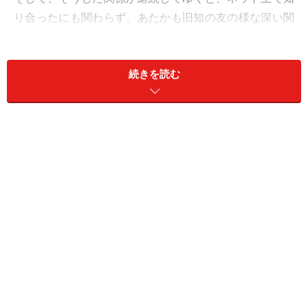
り合ったにも関わらず、あたかも旧知の友の様な深い関
係が構築されることもあります。つまり、コミュニケー
ションに費やす時間とお互いの関係の深さは比例する関
続きを読む
係が成り立っているという訳です。
＜目次＞
愛情とデートパターンの関係とは？
セックスの時間だけじゃない！ デートパターンからわか
る愛情度
セックスの時間でわかる、愛情指数の公式
愛情とデートパターンの関係とは？