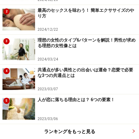
最高のセックスを味わう！ 簡単エクササイズのや
愛情指数＝｛前戯時間（分）＋後戯時間（分）｝÷性交
2
り方
時間（分）
2024/12/22
例えば、前戯が15分、性交時間が30分、後戯が15分の場
理想の女性のタイプ6パターンを解説！男性が求め
3
合は、愛情指数は1となります。彼によれば、この愛情
る理想の女性像とは
指数24のカップルが、最も愛情度が高いと判断できると
2024/03/24
のこと。
共通点が多い異性との出会いは運命？恋愛で必要
4
な3つの共通点とは
例えば「前戯時間100分、後戯時間20分、挿入時間５
分」で理想の24となります。これは、なかなかすごい数
2023/03/07
字ですが、みなさんもこの公式を1つの参考として、2人
人が恋に落ちる理由とは？ 6つの要素！
5
の愛情度を見直してみてはいかがでしょうか？
2023/03/06
ランキングをもっと見る
【関連記事】