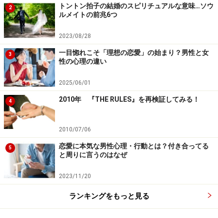
トントン拍子の結婚のスピリチュアルな意味…ソウ
2
ルメイトの前兆6つ
2023/08/28
一目惚れこそ「理想の恋愛」の始まり？男性と女
3
性の心理の違い
2025/06/01
2010年 『THE RULES』を再検証してみる！
4
2010/07/06
恋愛に本気な男性心理・行動とは？付き合ってる
5
と周りに言うのはなぜ
4.大切な記念日をお祝いしない男
2023/11/20
ランキングをもっと見る
記念日をお祝いしない男