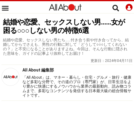
結婚や恋愛、セックスしない男……女が
困る○○○しない男の特徴6選
結婚や恋愛、セックスしない男たち……付き合う前や付き合ってから、結
婚してからでさえも、男性の行動に対して「どうして○○○してくれない
の？」と不安になることがありますよね。今回は、そんな行動に隠され
た意味を、ガイドの記事より抜粋してお届け！
更新日：
2024年04月11日
All About 編集部
「All About」は、マネー・暮らし・住宅・グルメ・旅行・健康
など多彩な分野で、その道のプロ（専門家）が、日常生活をよ
り豊かに快適にするノウハウから業界の最新動向、読み物コラ
ムまで、多彩なコンテンツを発信する日本最大級の総合情報サ
イトです。