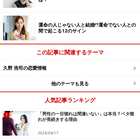
執筆ガイド 橋本 明彦
運命の人じゃない人と結婚⁉運命でない人との
間で起こる12のサイン
3.恋愛中も付き合っても、連絡をくれない
男
この記事に関連するテーマ
久野 浩司の恋愛情報
連絡をくれない男
他のテーマも見る
20代でも30代でも、付き合う前でも付き合ってからで
も、多くの女性が苦しんでいるのが「彼から連絡が来な
人気記事ランキング
い」という悩み。「なかなか連絡をくれない男性」とう
まく付き合い、良い恋愛を育てるために、どんな心構え
「男性の一目惚れは間違いない」は本当？ベタ惚
1
が必要？ また、もし彼を変えたいなら、付き合った初
れが長続きする理由
期に手を打つべきだとか……。
2024/04/17
リンク： 連絡をくれない男の本音 [恋愛] All About