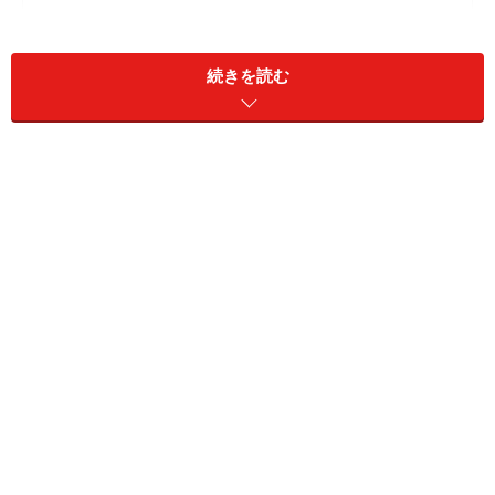
続きを読む
6.結婚適齢期なのに結婚しない男
1.隣に寝ていてもセックスしない男
セックスしない男
女性と隣に寝ていても、何のちょっかいも出さない男性
は罪か？ 「据え膳食わぬは男の恥」は過去の価値観に
なったのか? インタビューから解明された、男性がアク