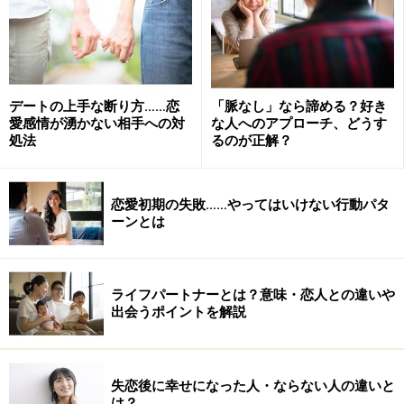
執筆ガイド 西郷 理恵子
2.長年同棲しているのに結婚しない男
デートの上手な断り方……恋
「脈なし」なら諦める？好き
愛感情が湧かない相手への対
な人へのアプローチ、どうす
処法
るのが正解？
結婚しない男
恋愛初期の失敗……やってはいけない行動パタ
ーンとは
もはや昭和の香りすら漂う同棲という言葉。とはいえ現
代でも十分存在しています。いったいどんな心理なので
しょうか。果たして男性は、愛だけでその結果を出して
ライフパートナーとは？意味・恋人との違いや
るのでしょうか。その本音は……。男子はズルイって女子
出会うポイントを解説
に言われそうですが、現代男子にはむしろ素敵な方法な
のかもしれません。
リンク： 要注意！ 同棲に隠された男のズルい本音 [橋本明彦の恋愛コラム] All About
失恋後に幸せになった人・ならない人の違いと
は？