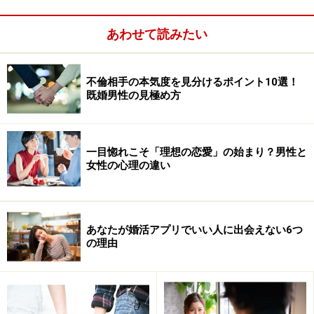
ションを起こさない5つの理由を発表します！ これだ
け様々な理由で「横に寝ていても何もしない理由」があ
あわせて読みたい
るならば、余計な駆け引きや、推測を働かせるのは難し
いでしょう。現在は、恋愛のルールが変わりつつある過
渡期と言えるでしょう。
不倫相手の本気度を見分けるポイント10選！
既婚男性の見極め方
一目惚れこそ「理想の恋愛」の始まり？男性と
女性の心理の違い
あなたが婚活アプリでいい人に出会えない6つ
の理由
リンク： 女性と隣に寝ていても手を出さない男性心理 [西郷理恵子の恋愛コラム] All About