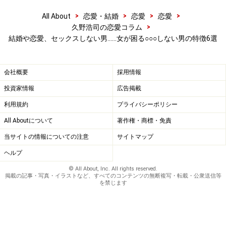
クリスマスや誕生日など女性にとっての大切な記念日。
>
>
>
>
All About
恋愛・結婚
恋愛
恋愛
>
久野浩司の恋愛コラム
もしそんな大切な日を一緒にお祝いしてくれない彼氏と
結婚や恋愛、セックスしない男……女が困る○○○しない男の特徴6選
付き合ってしまった貴女。大きく３つの理由が考えられ
ますが、「あなたを愛してることへの責任を取りたくな
い」「あなたのことを愛してる自信がない」という理由
会社概要
採用情報
が考えられます。つまり、わかりやすく言えば「付き合
投資家情報
広告掲載
ってる証拠」をあなたに対して残したくないという気持
利用規約
プライバシーポリシー
ちの現れと言えるのです。
All Aboutについて
著作権・商標・免責
リンク： 大切な記念日をお祝いしない男の本音とは？ [久野浩司の恋愛コラム] All About
当サイトの情報についての注意
サイトマップ
執筆ガイド 久野 浩司
ヘルプ
© All About, Inc. All rights reserved.
掲載の記事・写真・イラストなど、すべてのコンテンツの無断複写・転載・公衆送信等
を禁じます
5.「セックスだけ」で愛をくれない男