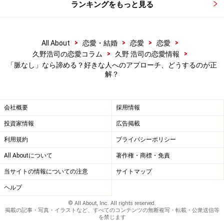
ランキングをもっと見る
らめる」こともダメージを最小限に抑える有効な手段
で
す。気持ちを切り替えれるのが早ければ、結果的には、
その後に自分を受け入れてくれる人と結ばれて、自分が
>
>
>
>
All About
恋愛・結婚
恋愛
恋愛
幸せになっていく近道であるとも言えます。
>
>
久野浩司の恋愛コラム
久野 浩司の恋愛情報
「脈なし」なら諦める？好きな人へのアプローチ、どうするのが正
解？
もう一つの考えとして、
出来る限りアプローチしてベス
トを尽くすことも恋愛においてはとても大切なこと
で
す。ボク自身も20代は本当に好きだという気持ちが強け
会社概要
採用情報
れば、やはり精一杯に頑張ってみるタイプでした。仮に
投資家情報
広告掲載
最終的にダメであったとしても、自分自身にもけじめを
利用規約
プライバシーポリシー
つけれて、きちんと好きな人と向き合えたことで必ず次
All Aboutについて
著作権・商標・免責
の恋愛時には前向きにリセットできたものです。
当サイトの情報についての注意
サイトマップ
ヘルプ
好きな人が脈なしとわかったら、気をつけ
© All About, Inc. All rights reserved.
掲載の記事・写真・イラストなど、すべてのコンテンツの無断複写・転載・公衆送信等
ることは？
を禁じます