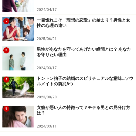
恋愛関係へと発展していく「脈がない」と判った時にで
も、あなたがより幸せになっていくためにはどうするべ
2024/04/17
きかを探っていきましょう。
一目惚れこそ「理想の恋愛」の始まり？男性と女
2
性の心理の違い
2025/06/01
好きな人が脈なしの場合、「諦める派」？
男性があなたを守ってあげたい瞬間とは？ あなた
「追いかける派」？
3
を守りたい理由
先のアンケート結果のように「これは脈がないかな……」
2024/03/17
とわかった時に、あなたはどうしますか？
トントン拍子の結婚のスピリチュアルな意味…ソウ
4
ルメイトの前兆6つ
もちろん好きな度合いによって行動も変ってくるとは思
2023/08/28
いますが、
大きくは「あきらめる」か「さらに追いかけ
る」の二つのパターンに集約されます。ただ、実はどち
女癖が悪い人の特徴って？モテる男との見分け方
5
は？
らが正しいかについての答えはありません。
2024/03/11
まず最初から脈がないとわかった時には、早目に
「あき