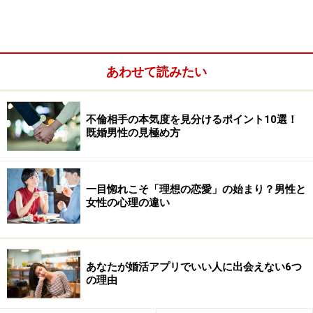
社会人向けのWebサイト「COBS ONLINE」での450人の
女性を対象にしたアンケート
「相手の脈がないとわかる
瞬間とはどんな時？」
にて次なる結果がレポートされて
あわせて読みたい
いました。
不倫相手の本気度を見分けるポイント10選！
既婚男性の見極め方
一目惚れこそ「理想の恋愛」の始まり？男性と
女性の心理の違い
あなたが婚活アプリでいい人に出会えない6つ
の理由