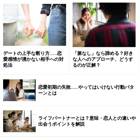
1位：(53%) 返事が適当
2位：(42%) メールの返信がない
3位：(39%) 話を聞いてない、覚えていない
4位：(31%) 相手からメールがこない
5位：(25%) 二人になるのを避ける
デートの上手な断り方……恋
「脈なし」なら諦める？好き
愛感情が湧かない相手への対
な人へのアプローチ、どうす
これらは男女問わずに大きなポイントはどれも一緒で
処法
るのが正解？
す。共通するのは
「相手から見てあなたに対する優先順
位が高くない」
という時に出る相手からの行動結果と言
恋愛初期の失敗……やってはいけない行動パタ
えます。
ーンとは
1位、3位である「適当な返事や話を覚えていない」、こ
れは自らに置き換えてみればわかりますが、好きな相手
ライフパートナーとは？意味・恋人との違いや
であれば会話していて適当な返事をしたり、他のことを
出会うポイントを解説
考えて上の空だったりなどという会話は絶対に行われな