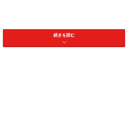
続きを読む
＜目次＞
相手の脈がないとわかる瞬間とは？
好きな人が脈なしの場合、「諦める派」？「追いかける
派」？
好きな人が脈なしとわかったら、気をつけることは？
「脈なし」は恋愛関係に変化するチャンスの時間？
相手の脈がないとわかる瞬間とは？