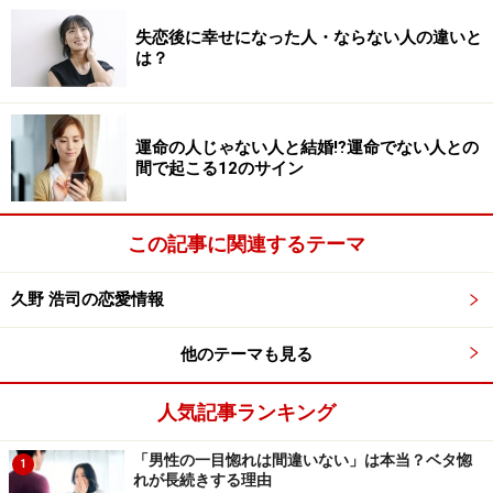
いことは明白でしょう。
失恋後に幸せになった人・ならない人の違いと
は？
2位、4位にも入っていますが、恋愛の初期段階で一番身
近で多いコミュニケーションはメールといえます。当た
り前ですがメールの内容や返信の早さなどは相手を思う
運命の人じゃない人と結婚⁉運命でない人との
気持ちと大きく比例するものです。
間で起こる12のサイン
5位にランクインしている「二人きりになるのを避け
この記事に関連するテーマ
る」という行為は、恋愛に進んでいく速度やバランスが
あるので、相手もまだ付き合う前の段階であり、気にな
久野 浩司の恋愛情報
る相手ほど意識してしまい恥ずかしいものです。最初の
うちは友達を誘って遊びに行ったりすることもあるので
他のテーマも見る
一概には完全に「脈がない」ということではない場合も
ありますが……。
人気記事ランキング
「男性の一目惚れは間違いない」は本当？ベタ惚
今日はそんな男女関わらず誰もが経験するかも知れない
1
れが長続きする理由