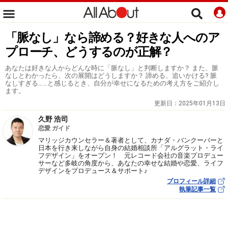
「脈なし」なら諦める？好きな人へのア
プローチ、どうするのが正解？
あなたは好きな人からどんな時に「脈なし」と判断しますか？ また、脈
なしとわかったら、次の展開はどうしますか？ 諦める、追いかける? 脈
なしすぎる……と感じるとき、自分が幸せになるための考え方をご紹介し
ます。
更新日：
2025年01月13日
久野 浩司
恋愛 ガイド
マリッジカウンセラー＆著者として、カナダ・バンクーバーと
日本を行き来しながら自身の結婚相談所「アルグラット・ライ
フデザイン」をオープン！ 元レコード会社の音楽プロデュー
サーなど多岐の角度から、あなたの幸せな結婚や恋愛、ライフ
デザインをプロデュース＆サポート♪
プロフィール詳細
執筆記事一覧