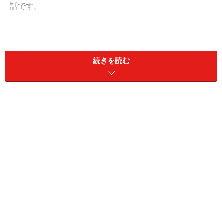
話です。
今回のモデルである恵（めぐみ）さんがセミナーを受講
してくれたのは2年半前でした。彼女はその後も定期的
続きを読む
に開催される参加者同士の懇親会にもマメに顔を出して
くれて、会うたびに軽く近況は聞いていましたが、その
たびに彼女は「なかなかいい出会いがないです
ね・・・」なんて、はにかみながら答えてくれたのを覚
えています。
＜目次＞
彼女にとっての結ばれるベストなタイミングとは？
なぜか運命の歯車がすれ違ってしまう2人……
やはり運命の相手とは必ず結ばれることになる？！