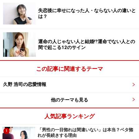
うです。彼は東大の法学部出身のエリートであり、少し
失恋後に幸せになった人・ならない人の違いと
遠い存在だったので恋愛に発展するとは夢にも思わなか
は？
ったそうです。彼女も当時は仕事を覚えるのに精一杯で
恋愛する余裕すらなかったと振り返ります。
運命の人じゃない人と結婚⁉運命でない人との
間で起こる12のサイン
しかも当時の彼には社内に一回り年下の可愛らしい彼女
がいて、職場でも仲良くしている姿を時々目にしたそう
です。たまにその彼女とは通勤途中で一緒になって彼と
この記事に関連するテーマ
の話を聞かされたりして、当時の彼女にとってはちょっ
と苦い思い出だったそうです。
久野 浩司の恋愛情報
他のテーマも見る
人気記事ランキング
なぜか運命の歯車がすれ違ってしまう2
人……
「男性の一目惚れは間違いない」は本当？ベタ惚
1
れが長続きする理由
恵さんが彼と再会してプロポーズされた時、彼もその11