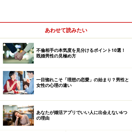
彼女にとっての結ばれるベストなタイミン
あわせて読みたい
グとは？
受講して1年経過した頃には、彼女は素敵な出会いがな
不倫相手の本気度を見分けるポイント10選！
いことに「せっかく受講したのに、なかなか幸せになれ
既婚男性の見極め方
なくてすみません・・・」なんていう言う始末です。そ
のたびに「短い時間軸の中で物事をとらえないで、必ず
ベストなタイミングで最高のパートナーと出会うことに
一目惚れこそ「理想の恋愛」の始まり？男性と
女性の心理の違い
なるから、今は自分を信じて毎日を楽しく過ごして！」
なんて彼女に伝えていました。
そんな彼女から今年の5月に連絡が入りました。そう、
あなたが婚活アプリでいい人に出会えない6つ
の理由
「無事、結婚が決まりました！」という、とっても嬉し
い報告でした。話を聞けば、まさに運命のパートナーと