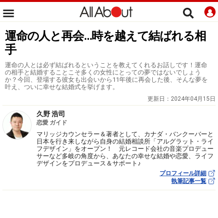
運命の人と再会…時を越えて結ばれる相
手
運命の人とは必ず結ばれるということを教えてくれるお話しです！運命
の相手と結婚することこそ多くの女性にとっての夢ではないでしょう
か？今回、登場する彼女も出会いから11年後に再会した後、そんな夢を
叶え、ついに幸せな結婚式を挙げます。
更新日：
2024年04月15日
久野 浩司
恋愛 ガイド
マリッジカウンセラー＆著者として、カナダ・バンクーバーと
日本を行き来しながら自身の結婚相談所「アルグラット・ライ
フデザイン」をオープン！ 元レコード会社の音楽プロデュー
サーなど多岐の角度から、あなたの幸せな結婚や恋愛、ライフ
デザインをプロデュース＆サポート♪
プロフィール詳細
執筆記事一覧