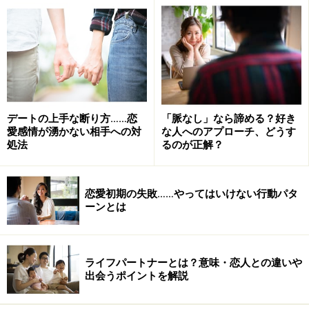
言える彼と出逢ったのは、わずか1ヶ月前。そこからわ
ずか3週間で結婚まで話が進んでしまったそうです。あ
まりに早い展開に僕も嬉しさとともにビックリしたと同
時に、会うたびにまったく出会いがありません・・・な
んて言ってた彼女に一体何が起こったのか知りたくてワ
クワクしました。
デートの上手な断り方……恋
「脈なし」なら諦める？好き
愛感情が湧かない相手への対
な人へのアプローチ、どうす
処法
るのが正解？
実は彼女にとっての運命の相手とは11年前に大好きだっ
た彼なのです。しかも当時は付きあうことが叶わなかっ
た片思いの男性。だから正確に言えば二人は11年ぶりに
恋愛初期の失敗……やってはいけない行動パタ
再会を果たして、そこから電撃的な速さで結婚に至った
ーンとは
ということなのです、皆さんは信じられますか？
恵さんが彼と最初に出会ったのは11年前。転職した職場
ライフパートナーとは？意味・恋人との違いや
出会うポイントを解説
の先輩として第一印象は素敵な人だと思いつつ、彼の方
はややそっけなくて彼女に対して愛想が良くなかったそ