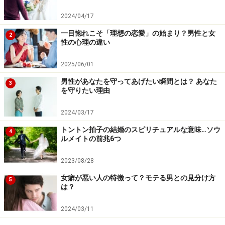
年前から恵さんのことを好きだったことを伝えます。た
2024/04/17
だ当時は、同じ職場内で彼女を乗り換えるようなことは
一目惚れこそ「理想の恋愛」の始まり？男性と女
2
できずに、運命の歯車はイタズラにすれ違いをしながら
性の心理の違い
進んでいくものだなと思います。
2025/06/01
男性があなたを守ってあげたい瞬間とは？ あなた
その後、彼女は約2年ほどで、その職場を辞めることに
3
を守りたい理由
なります。その夜、彼から電話がかかってきて先輩とし
て慰めと励ましの言葉をもらい、彼女も「お世話になり
2024/03/17
ました・・・」と電話を切ったそうです。当時、30歳の
トントン拍子の結婚のスピリチュアルな意味…ソウ
4
ルメイトの前兆6つ
彼女には叶わなかった片思いの先輩であり、側にいられ
るだけでもいいなと思っていただけに、それすら出来な
2023/08/28
くなり「もう、この人とは会うことはないんだろう
女癖が悪い人の特徴って？モテる男との見分け方
5
な・・・」と思うととても悲しかったそうです。
は？
2024/03/11
それから8年の時が経て恵さんも38歳を迎えたある日、
元同僚からの突然の電話で二人は運命は引き戻されるこ