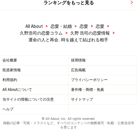
ランキングをもっと見る
とになります。たまたま飲みの席で恵さんの話が出た時
に、彼が話たいから電話をして欲しいと同僚がお願いさ
れたのでした。そこで二人は言葉を交わし、メールアド
>
>
>
>
All About
恋愛・結婚
恋愛
恋愛
>
>
久野浩司の恋愛コラム
久野 浩司の恋愛情報
レスと電話番号を聞かれました。
運命の人と再会…時を越えて結ばれる相手
しばらくして彼から飲みに誘われ、久しぶりの再会に胸
を躍らせ彼と再会しました。その時にも、少しだけ密か
会社概要
採用情報
な期待を抱いたものの、彼からは年下の彼女の写真を見
投資家情報
広告掲載
せらて、淡い期待もスルーされたそうです。その久々の
利用規約
プライバシーポリシー
再会で大きな進展はなかったものの、実はこの帰り道で
All Aboutについて
著作権・商標・免責
ひとつの傘で一緒に駅まで歩いたわずかな時間で、彼は
当サイトの情報についての注意
サイトマップ
結婚相手として恵さんを意識したそうです。
ヘルプ
© All About, Inc. All rights reserved.
掲載の記事・写真・イラストなど、すべてのコンテンツの無断複写・転載・公衆送信等
を禁じます