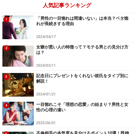
人気記事ランキング
「男性の一目惚れは間違いない」は本当？ベタ惚
1
れが長続きする理由
2024/04/17
女癖が悪い人の特徴って？モテる男との見分け方
2
は？
2024/03/11
記念日にプレゼントをくれない彼氏をタイプ別に
3
解説！
2024/01/21
一目惚れこそ「理想の恋愛」の始まり？男性と女
4
性の心理の違い
2025/06/01
不倫相手の本気度を見分けるポイント10選！既婚