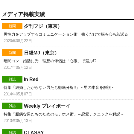
メディア掲載実績
夕刊フジ（東京）
新聞
男性力をアップするコミュニケーション術 書くだけで脳も心も若返る
2020年08月22日
日経MJ（東京）
新聞
暗闇コン 婚活に光 理想の伴侶は「心眼」で選ぶ!?
2017年05月12日
In Red
雑誌
特集「結婚したがらない男たち徹底分析!!」～男の本音を解説～
2014年05月07日
Weekly プレイボーイ
雑誌
特集「臆病な男たちのためのモテホメ術」～恋愛テクニックを解説～
2013年05月13日
CLASSY
雑誌