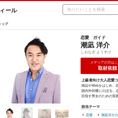
ィール
トップ
恋愛
ガイド
潮凪 洋介
しおなぎ ようすけ
メディアの方はこ
取材依頼
上級者向け大人恋愛コ
雑誌やWebをはじめ、
国内外60冊にのぼる。
目指す男女のための実践
担当テーマ
恋愛
潮凪洋介