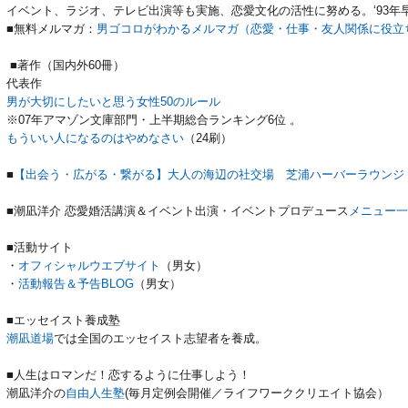
イベント、ラジオ、テレビ出演等も実施、恋愛文化の活性に努める。‘93年
■無料メルマガ：
男ゴコロがわかるメルマガ（恋愛・仕事・友人関係に役立
■著作（国内外60冊）
代表作
男が大切にしたいと思う女性50のルール
※07年アマゾン文庫部門・上半期総合ランキング6位 。
もういい人になるのはやめなさい
（24刷）
■
【出会う・広がる・繋がる】大人の海辺の社交場 芝浦ハーバーラウンジ
■潮凪洋介 恋愛婚活講演＆イベント出演・イベントプロデュース
メニュー一
■活動サイト
・
オフィシャルウエブサイト
（男女）
・
活動報告＆予告BLOG
（男女）
■エッセイスト養成塾
潮凪道場
では全国のエッセイスト志望者を養成。
■人生はロマンだ！恋するように仕事しよう！
潮凪洋介の
自由人生塾
(毎月定例会開催／ライフワーククリエイト協会）