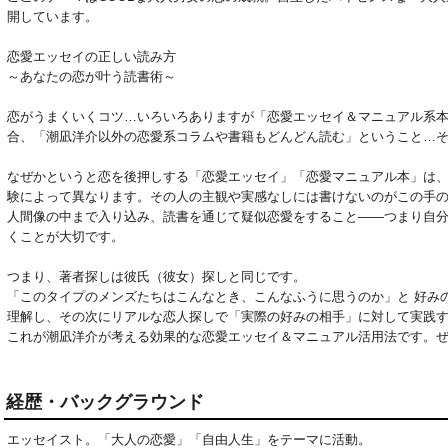
開しています。

恋愛エッセイの正しい読み方

～あなたの恋が叶う読書術～   

恋がうまくいくコツ…いろいろありますが「恋愛エッセイ＆マニュアル系
合、「潮凪洋介以外の恋愛系コラムや書籍もどんどん読む」ということ…そ
なぜかというと恋を後押しする「恋愛エッセイ」「恋愛マニュアル本」は
験によって異なります。その人の主観や実感なしには書けないのがこの手の
人間像の中まで入り込み、読書を通じて疑似恋愛をすること――つまり自
くことが大切です。

つまり、著者探しは彼氏（彼女）探しと同じです。

「このタイプのメンズたちはこんなとき、こんなふうに思うのか」と 好み
理解し、その次にリアルな恋人探しで「実際の好みの相手」に対して実践する
これが潮凪洋介が考える効果的な恋愛エッセイ＆マニュアル活用法です。
経歴・バックグラウンド
エッセイスト。「大人の恋愛」「自由人生」をテーマに活動。