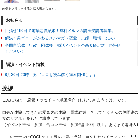
画像をクリックすると拡大表示します。
お知らせ
目指せ180日で電撃恋愛結婚！無料メルマガ講座受講者募集。
解決！男ゴコロがかわるメルマガ（恋愛・夫婦・職場・友人）
全国自治体、行政、団体様 婚活イベント企画＆MC進行 お任せ
ください！
講演・イベント情報
6月30日 20時～男ゴコロを読み解く講座開催します！
挨拶
こんにちは！ 恋愛エッセイスト潮凪洋介（しおなぎ ようすけ）です。

自身が体験してきた恋愛＆失恋体験、電撃結婚、そしてたくさんの仲間達の
女のリアル」をもとに構成しています。

（イベント主催、参加、合コン主催、参加合計900回以上。あくまで趣味＆
ここのテーマはCOOLな大人男女の恋の成就。自立したハイセンスな「大人