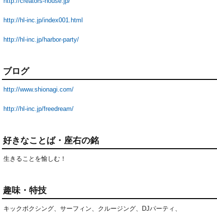
http://creators-house.jp/
http://hl-inc.jp/index001.html
http://hl-inc.jp/harbor-party/
ブログ
http://www.shionagi.com/
http://hl-inc.jp/freedream/
好きなことば・座右の銘
生きることを愉しむ！
趣味・特技
キックボクシング、サーフィン、クルージング、DJパーティ、