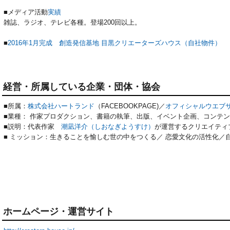
■メディア活動
実績
雑誌、ラジオ、テレビ各種。登場200回以上。
■
2016年1月完成 創造発信基地 目黒クリエーターズハウス（自社物件）
経営・所属している企業・団体・協会
■所属：
株式会社ハートランド
（FACEBOOKPAGE)／
オフィシャルウエブ
■業種： 作家プロダクション、書籍の執筆、出版、イベント企画、コンテ
■説明：代表作家
潮凪洋介（しおなぎようすけ）
が運営するクリエイティ
■ ミッション：生きることを愉しむ世の中をつくる／ 恋愛文化の活性化／
ホームページ・運営サイト