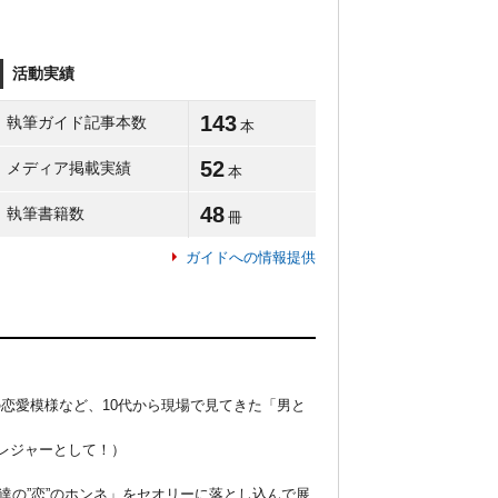
活動実績
143
執筆ガイド記事本数
本
52
メディア掲載実績
本
48
執筆書籍数
冊
ガイドへの情報提供
恋愛模様など、10代から現場で見てきた「男と
レジャーとして！）

達の”恋”のホンネ」をセオリーに落とし込んで展