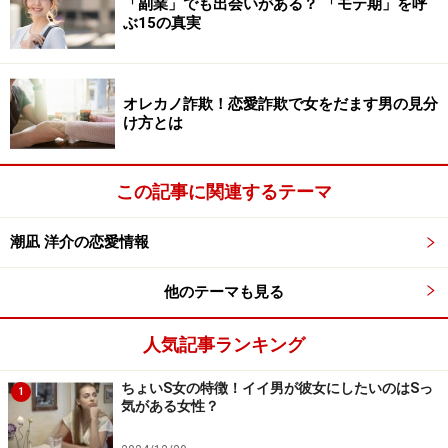
「副業」でも出会いがある？ 「モテ期」を呼
ぶ15の真実
価値に不安を持っている既婚女性たちがいる一方で、
「浮気をせずに女を維持する方法」について非常に長け
ている“達人”とも言える既婚女性達がいます
。
オレカノ詐欺！恋愛詐欺で女をだます男の見分
け方とは
そんな女性達の意見の出処は、私が毎週木曜日に開催し
ているイベント「大人の海辺の社交場 芝浦ハーバーラ
この記事に関連するテーマ
ウンジ」。ここには既婚、未婚を問わず生きることを愉
しむ20代～50代のアクティブな男女が集っています。
潮凪 洋介の恋愛情報
私はその場で出会った人々に、“取材”としてではなく、
他のテーマも見る
あくまで一個人として意見を聞いています。そうするこ
とによって“本当の本音”を聞きだすことに成功している
人気記事ランキング
のです。
ちょいS女の特徴！イイ男が彼女にしたいのはSっ
1
気がある女性？
既婚女性の恋は「寸止め」がポイント！