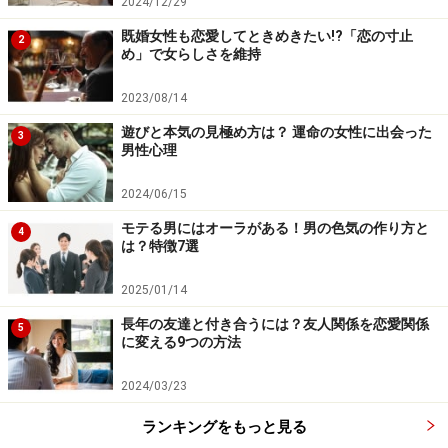
2024/12/29
既婚女性も恋愛してときめきたい!?「恋の寸止
2
め」で女らしさを維持
2023/08/14
新婚のころの気持ちがさめてしまい、自分に女としての価値
が見出せなくなることもある…。
遊びと本気の見極め方は？ 運命の女性に出会った
3
男性心理
早速、
「浮気をせずに女を維持する」既婚女性達の実態
2024/06/15
をお教えしましょう。
モテる男にはオーラがある！男の色気の作り方と
彼女たちは「浮気」という事実を残さずに「女を維持」
4
は？特徴7選
する――そのタイミングを常に探っています。
2025/01/14
まず、彼女たちの目的は、
長年の友達と付き合うには？友人関係を恋愛関係
5
恋の気分を味わいながら生きるこ
と、それによって、
女
に変える9つの方法
らしさを維持し
、
ファッションを愉しむ
。また、
出会い
2024/03/23
の楽しさを噛み締めて
、
大人の友情を育む
、さらには、
そこでときに勃発する、
恋愛間近な瞬間にあえての「寸
ランキングをもっと見る