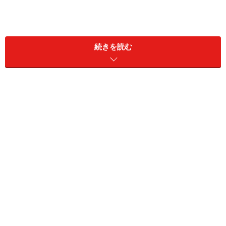
続きを読む
彼女たちの心を紐解くと、さらに次のような本音が存在
しているのではないでしょうか。
「夫との関係はこれからも当たり障りなく維持していく
つもり。でも、自分の女としての価値、魅力は気になっ
ている。浮気や不倫は悪いことだと知っているから手を
出したくないけれど……本当は私だって、女であり続けた
い」