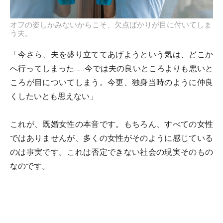
オフの姿しかみないからこそ、欠点ばかりが目に付いてしま
う夫。
「今さら、夫を盛り立ててあげようという気は、どこか
へ行ってしまった……今では夫の良いところよりも悪いと
ころが目についてしまう。今更、独身当時のように仲良
くしたいとも思えない」
これが、既婚女性の本音です。もちろん、すべての女性
ではありませんが、多くの女性がそのように感じている
のは事実です。これは否定できない社会の現実そのもの
なのです。