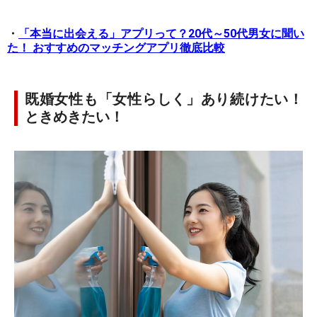
・
「本当に出会える」アプリって？20代～50代男女に聞い
た！ おすすめのマッチングアプリ徹底比較
既婚女性も「女性らしく」あり続けたい！
ときめきたい！