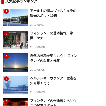
人気記事ランキング
アールトの街ユヴァスキュラの
1
観光スポット10選
2017/09/01
フィンランドの基本情報・常
2
識・マナー
2017/06/08
自然の神秘を楽しもう！ フィン
3
ランドの白夜と極夜
2017/06/06
ヘルシンキ・ヴァンター空港を
4
知り尽くそう
2017/06/03
フィンランドの作曲家シベリウ
5
スの関連スポット