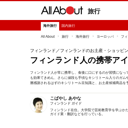
旅行
海外旅行
国内旅行
All About
旅行
海外旅行
ヨーロッパ
フィ
フィンランド
／フィンランドのお土産・ショッピ
フィンランド人の携帯ア
フィンランド人が常に携帯し、食後に口にするのが習慣になっ
も効果てきめん、さらに値段も手頃なキシリトール入りのガム
層感謝されるはずのキシリトール豆知識と、お土産候補商品を
こばやし あやな
フィンランド ガイド
フィンランド在住。大学院で芸術教育学を学ぶか
ガイド業・翻訳などを行っている。