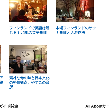
フィンランドで英語は通
本場フィンランドのサウ
じる？ 現地の英語事情
ナ事情と入浴作法
ア
素朴な母の味と日本文化
築
の発信拠点、やすこの台
所
ガイド関連
All Abou