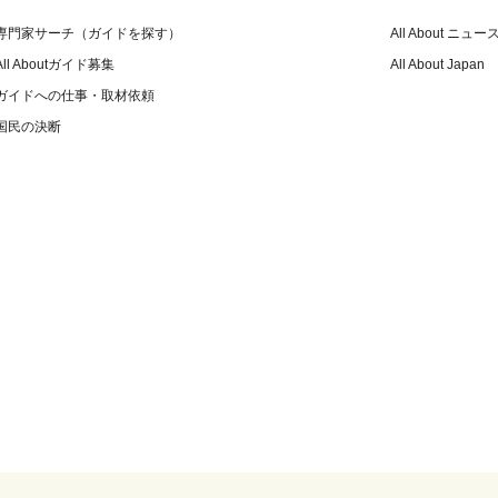
専門家サーチ（ガイドを探す）
All About ニュー
All Aboutガイド募集
All About Japan
ガイドへの仕事・取材依頼
国民の決断