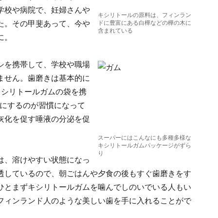
学校や病院で、妊婦さんや
キシリトールの原料は、フィンラン
た。その甲斐あって、今や
ドに豊富にある白樺などの樺の木に
含まれている
に。
シを携帯して、学校や職場
ません。歯磨きは基本的に
キシリトールガムの袋を携
口にするのが習慣になって
灰化を促す唾液の分泌を促
スーパーにはこんなにも多種多様な
キシリトールガムパッケージがずら
り
は、溶けやすい状態になっ
透しているので、朝ごはんや夕食の後もすぐ歯磨きをす
ひとまずキシリトールガムを噛んでしのいでいる人もい
フィンランド人のような美しい歯を手に入れることがで