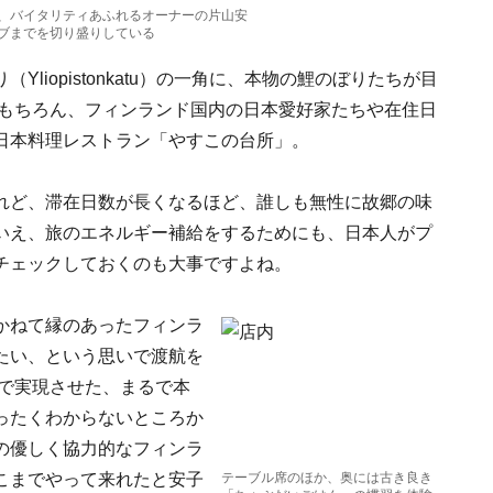
、バイタリティあふれるオーナーの片山安
ブまでを切り盛りしている
liopistonkatu）の一角に、本物の鯉のぼりたちが目
はもちろん、フィンランド国内の日本愛好家たちや在住日
日本料理レストラン「やすこの台所」。
れど、滞在日数が長くなるほど、誰しも無性に故郷の味
いえ、旅のエネルギー補給をするためにも、日本人がプ
チェックしておくのも大事ですよね。
かねて縁のあったフィンラ
たい、という思いで渡航を
形で実現させた、まるで本
ったくわからないところか
の優しく協力的なフィンラ
こまでやって来れたと安子
テーブル席のほか、奥には古き良き