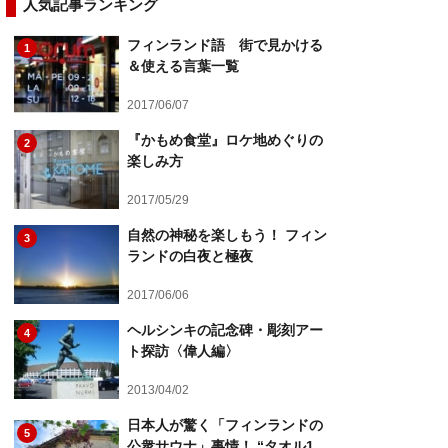
人気記事ランキング
フィンランド語 街で見かける
1
＆使える言葉一覧
2017/06/07
『かもめ食堂』ロケ地めぐりの
2
楽しみ方
2017/05/29
自然の神秘を楽しもう！ フィン
3
ランドの白夜と極夜
2017/06/06
ヘルシンキの記念碑・彫刻アー
4
ト探訪〈偉人編〉
2013/04/02
日本人が驚く「フィンランドの
5
公衆サウナ」事情！ “タオル1