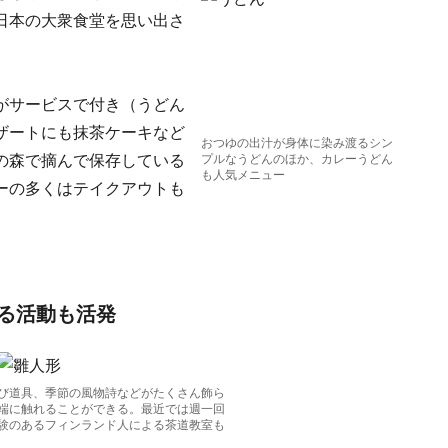
日本の大衆食堂を思い出さ
がサービスで付き（うどん
ザートにも抹茶ケーキなど
おつゆの出汁が身体に染み渡るシン
の森で摘んで保存している
プルなうどんのほか、カレーうどん
も人気メニュー
ーの多くはテイクアウトも
る活動も活発
び道具、季節の風物詩などがたくさん飾ら
端に触れることができる。最近では週一回
験のあるフィンランド人による茶道教室も