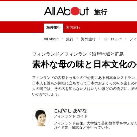
旅行
海外旅行
国内旅行
All About
旅行
海外旅行
ヨーロッパ
フィ
フィンランド
／フィンランド沿岸地域と群島
素朴な母の味と日本文化の
フィンランドの古都トゥルクの中心街にある日本食レストラン
日本人も誰もが気軽に立ち寄って日本のおふくろの味を楽しめ
人の間では、その名を知らない人はいないほどの名物店に。旅
いかがでしょう。
こばやし あやな
フィンランド ガイド
フィンランド在住。大学院で芸術教育学を学ぶか
ガイド業・翻訳などを行っている。