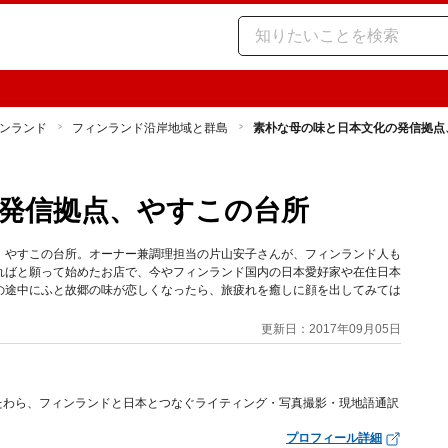
ンランド
フィンランド沿岸地域と群島
素朴な母の味と日本文化の発信拠点
発信拠点、やすこの台所
、やすこの台所。オーナー兼調理担当の片山安子さんが、フィンランド人も
ればと願って始めたお店で、今やフィンランド国内の日本愛好家や在住日本
の途中にふと故郷の味が恋しくなったら、旅疲れを癒しに顔を出してみては
更新日：2017年09月05日
たわら、フィンランドと日本とつなぐライティング・写真撮影・現地語通訳
プロフィール詳細