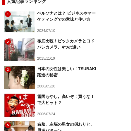
人気記事ランキング
ペルソナとは？ ビジネスやマー
1
ケティングでの意味と使い方
2024/07/10
徹底比較！ビックカメラとヨド
2
バシカメラ、4つの違い
2015/11/10
日本の女性は美しい！TSUBAKI
3
躍進の秘密
2006/05/20
雪国もやし。高いぞ！買うな！
4
で大ヒット？
2006/07/24
右脳、左脳の男女の係わりと、
5
思考パターン