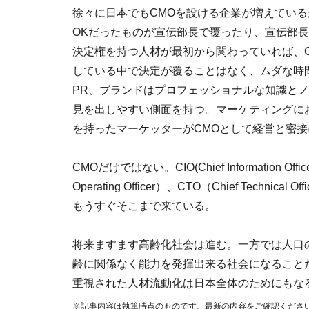
徐々に日本でもCMOを設ける企業が増えてい
OKだったものが宣伝部長で覆ったり、宣伝部
決定権を持つ人材が最初から関わっていれば、
している中で決定が覆ることはなく、ムダな時
PR、ブランドはプロフェッショナルな知識と
見を出しやすい側面を持つ。マーケティングに
を持ったマーケッターがCMOとして経営と密
CMOだけではない。CIO(Chief Information Offic
Operating Officer）、CTO（Chief Tec
もうすぐそこまで来ている。
将来ますます高齢化社会は進む。一方では人口
齢に関係なく能力を発揮出来る社会になること
重視された人材流動化は日本全体のためにもな
※記事内容は執筆時点のものです。最新の内容をご確認くださ