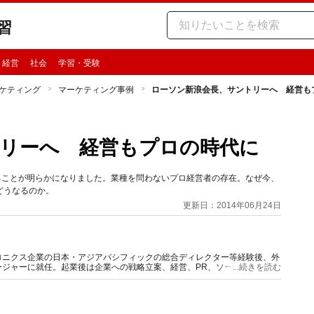
習
・経営
社会
学習・受験
ケティング
マーケティング事例
ローソン新浪会長、サントリーへ 経営も
リーへ 経営もプロの時代に
ることが明らかになりました。業種を問わないプロ経営者の存在。なぜ今、
どうなるのか。
更新日：2014年06月24日
ロニクス企業の日本・アジアパシフィックの総合ディレクター等経験後、外
ージャーに就任。起業後は企業への戦略立案、経営、PR、ソーシャルメデ
...続きを読む
からのサポートを提供している。