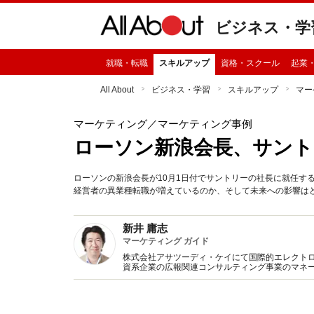
ビジネス・学
就職・転職
スキルアップ
資格・スクール
起業
All About
ビジネス・学習
スキルアップ
マー
マーケティング
／マーケティング事例
ローソン新浪会長、サント
ローソンの新浪会長が10月1日付でサントリーの社長に就任す
経営者の異業種転職が増えているのか、そして未来への影響は
新井 庸志
マーケティング ガイド
株式会社アサツーディ・ケイにて国際的エレクト
資系企業の広報関連コンサルティング事業のマネ
ィアまで、マーケティングに関するあらゆる側面