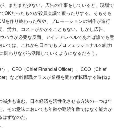
るが、まだまだ少ない。広告の仕事をしていると、現場で
長でOKだったものが役員会議で覆ったりする。そもそも
CMを作り終わった後や、プロモーションの制作が進行
間、労力、コストがかかることもない。しかし広告、
ノウハウが必要な反面、アイデアレベルであれば誰でも意
おいては、これから日本でもプロフェッショナルの能力
接に関わりながら活躍していくようになるだろう。
er）、CFO（Chief Financial Officer）、COO（Chief
hnical Officer）など幹部職クラスが業種を問わず転職する時代は
の減少も進む。日本経済を活性化させる方法の一つは年
だ。その意味においても年齢や勤続年数ではなく能力が
るはずなのだ。
い。