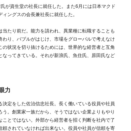
彦氏が資生堂の社長に就任した。また6月には日本マクド
ディングスの会長兼社長に就任した。
は当たり前だ。能力を請われ、異業種に転職することも
終わり、バブルがはじけ、市場をグローバルで考えなけ
この状況を切り抜けるためには、世界的な経営者と互角
となってきている。それが新浪氏、魚住氏、原田氏など
眼力
る決定をした佐治信忠社長。長く働いている役員や社員
ろう。創業家一族だから、そうではない企業よりもやり
なことではない。外部から経営者を招く判断を社内で了
信頼されていなければ出来ない。役員や社員が信頼を寄