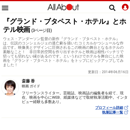
『グランド・ブタペスト・ホテル』とホ
テル映画
(3ページ目)
ウェス・アンダーソン監督の新作『グランド・ブタペスト・ホテル』
は、伝説のコンシェルジェの逃亡劇を描いたコミカルかつシュールな作
品です。映像美とデザインに圧倒されるこの映画の舞台となるホテルの
素敵なこと！ 非日常的空間を作り出すホテルと映画は相性バッチリで
切っても切れない縁があるのです。というわけでホテルを舞台にした映
画を『グランド・ブタペスト・ホテル』をトップにピックアップしてみ
ました！
更新日：
2014年06月16日
斎藤 香
映画 ガイド
フリーランスライター。芸能誌、映画誌の編集者を経て、現
在、映画を中心にWEB、紙媒体などで取材執筆活動中。インタ
ビュー経験も多数あり。
プロフィール詳細
執筆記事一覧