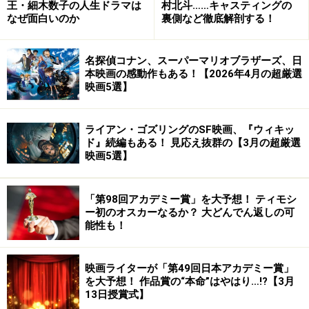
王・細木数子の人生ドラマは
村北斗……キャスティングの
なぜ面白いのか
裏側など徹底解剖する！
名探偵コナン、スーパーマリオブラザーズ、日
本映画の感動作もある！【2026年4月の超厳選
映画5選】
ライアン・ゴズリングのSF映画、『ウィキッ
ド』続編もある！ 見応え抜群の【3月の超厳選
映画5選】
「第98回アカデミー賞」を大予想！ ティモシ
ー初のオスカーなるか？ 大どんでん返しの可
能性も！
映画ライターが「第49回日本アカデミー賞」
を大予想！ 作品賞の“本命”はやはり…!?【3月
13日授賞式】