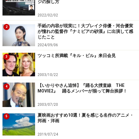
ジの探し方
2022/02/02
手紙の内容が現実に！大ブレイク俳優・河合優実
2
が憧れの監督作『ナミビアの砂漠』に出演して感
じたこと
2024/09/06
ツッコミ所満載『キル・ビル』来日会見
3
2003/10/22
【いかりやさん追悼】『踊る大捜査線 THE
4
MOVIE2』 踊るメンバーが揃って舞台挨拶！
2003/07/20
夏映画おすすめ10選！夏を感じる名作のアニメ・
5
邦画・洋画
2019/07/24