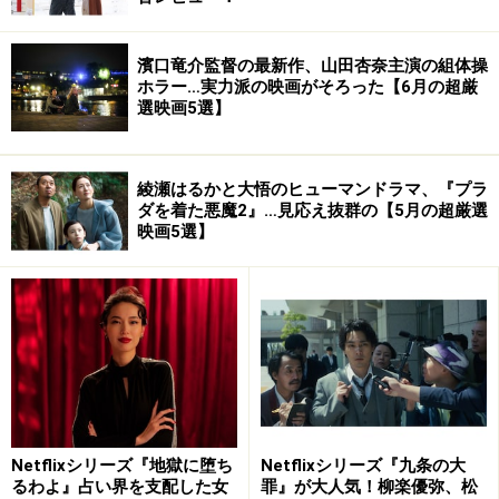
濱口竜介監督の最新作、山田杏奈主演の組体操
ホラー…実力派の映画がそろった【6月の超厳
選映画5選】
綾瀬はるかと大悟のヒューマンドラマ、『プラ
ダを着た悪魔2』…見応え抜群の【5月の超厳選
映画5選】
Netflixシリーズ『地獄に堕ち
Netflixシリーズ『九条の大
るわよ』占い界を支配した女
罪』が大人気！柳楽優弥、松