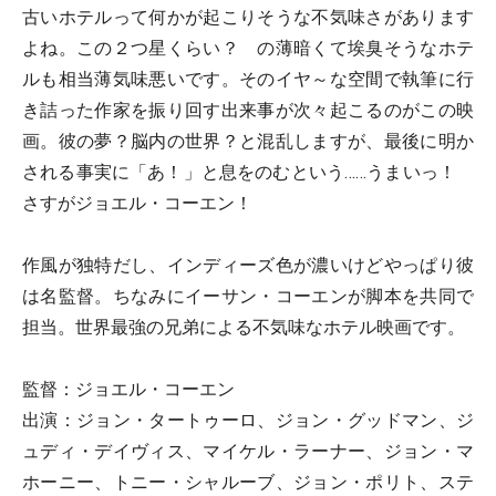
古いホテルって何かが起こりそうな不気味さがあります
よね。この２つ星くらい？ の薄暗くて埃臭そうなホテ
ルも相当薄気味悪いです。そのイヤ～な空間で執筆に行
き詰った作家を振り回す出来事が次々起こるのがこの映
画。彼の夢？脳内の世界？と混乱しますが、最後に明か
される事実に「あ！」と息をのむという……うまいっ！
さすがジョエル・コーエン！
作風が独特だし、インディーズ色が濃いけどやっぱり彼
は名監督。ちなみにイーサン・コーエンが脚本を共同で
担当。世界最強の兄弟による不気味なホテル映画です。
監督：ジョエル・コーエン
出演：ジョン・タートゥーロ、ジョン・グッドマン、ジ
ュディ・デイヴィス、マイケル・ラーナー、ジョン・マ
ホーニー、トニー・シャルーブ、ジョン・ポリト、ステ