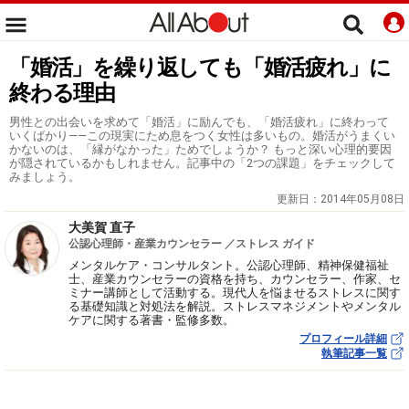
「婚活」を繰り返しても「婚活疲れ」に
終わる理由
男性との出会いを求めて「婚活」に励んでも、「婚活疲れ」に終わって
いくばかり――この現実にため息をつく女性は多いもの。婚活がうまくい
かないのは、「縁がなかった」ためでしょうか？ もっと深い心理的要因
が隠されているかもしれません。記事中の「2つの課題」をチェックして
みましょう。
更新日：
2014年05月08日
大美賀 直子
公認心理師・産業カウンセラー ／ストレス ガイド
メンタルケア・コンサルタント。公認心理師、精神保健福祉
士、産業カウンセラーの資格を持ち、カウンセラー、作家、セ
ミナー講師として活動する。現代人を悩ませるストレスに関す
る基礎知識と対処法を解説。ストレスマネジメントやメンタル
ケアに関する著書・監修多数。
プロフィール詳細
執筆記事一覧