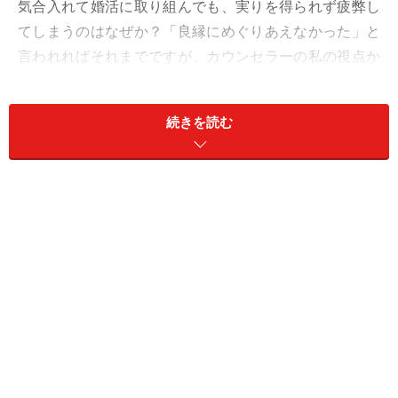
気合入れて婚活に取り組んでも、実りを得られず疲弊し
てしまうのはなぜか？「良縁にめぐりあえなかった」と
言われればそれまでですが、カウンセラーの私の視点か
らは、もっと深い課題が潜んでいるように思います。そ
の課題とは、大きく分けて2つ。1つは、「自分から男性
続きを読む
に『安心』を与えられるか」どうか、もう1つは「男性
との間に『親密な関係』を築けるか」どうか、という課
題です。