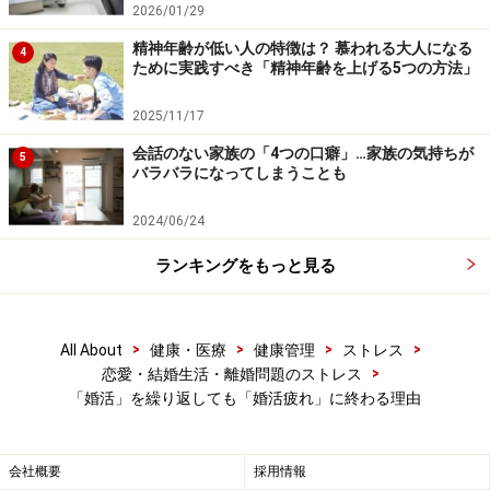
2026/01/29
精神年齢が低い人の特徴は？ 慕われる大人になる
4
ために実践すべき「精神年齢を上げる5つの方法」
2025/11/17
会話のない家族の「4つの口癖」…家族の気持ちが
5
バラバラになってしまうことも
2024/06/24
ランキングをもっと見る
>
>
>
>
All About
健康・医療
健康管理
ストレス
>
恋愛・結婚生活・離婚問題のストレス
「婚活」を繰り返しても「婚活疲れ」に終わる理由
会社概要
採用情報