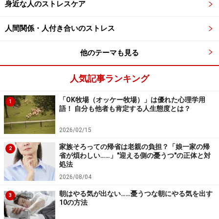
身近な人のストレスケア
のではありません。当サイトで提供する情報に基づいて被ったい
かなる損害についても、当社、各ガイド、その他当社と契約した
情報提供者は一切の責任を負いかねます。
人間関係・人付き合いのストレス
免責事項
他のテーマも見る
次のページへ
1
/
2
人気記事ランキング
「OK牧場（オッケー牧場）」は優れた心理学用
1
語！ 自分も他者も肯定する人生態度とは？
2026/02/15
家族そろっての帰省は老親の負担？「娘一家の帰
2
省が煩わしい……」"迎える側の憂うつ"の正体と対
処法
2026/08/04
朝はやる気が出ない……憂うつな朝にやる気を出す
3
10の方法