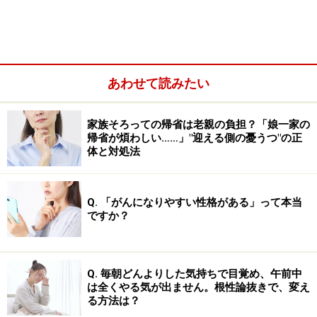
あわせて読みたい
自分から男性に「安心」を与えています
か？
家族そろっての帰省は老親の負担？「娘一家の
帰省が煩わしい……」"迎える側の憂うつ"の正
体と対処法
「安心」は一方的に求めるものではなく、与えあうもの
Q. 「がんになりやすい性格がある」って本当
ですか？
まず1つ目の、「自分から男性に『
安心
』を与えられる
か」という課題について。そもそも婚活にのめりこむの
は、目の前に中年期が迫り、生活と人生への不安に襲わ
Q. 毎朝どんよりした気持ちで目覚め、午前中
れてしまったからでしょう。しかし、そんな不安な気持
は全くやる気が出ません。根性論抜きで、変え
ちを抱えて婚活に臨んでも、なかなかいい出会いは得ら
る方法は？
れません。なぜなら、自分の都合ばかりを考えて相手を