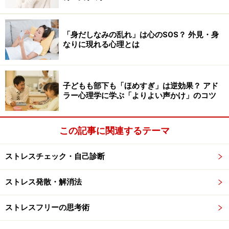
すから、結婚してパートナーと支え合って生活すること
で、経済的、精神的な安心を得たいと願っています。女
性にも、今までの人生で築いてきたたくさんの
内的リソ
「身だしなみの乱れ」は心のSOS？ 外見・身
ース
（豊かな感情、教養、能力、経験など）があるので
なりに現れる心理とは
すから、それを生かして、男性にたくさんの安心を与え
てあげられるはずです。
子どもも部下も「ほめすぎ」は逆効果？ アド
ラー心理学に学ぶ「よりよい声かけ」のコツ
こうして、パートナーと協力し合いながら「
安心の共同
体
」を作っていくことが結婚生活です。まずは、「私の
安心」ばかりを求めて婚活に臨んでいなかったかどう
この記事に関連するテーマ
か、よく振り返ってみましょう。
ストレスチェック・自己診断
※記事内容は執筆時点のものです。最新の内容をご確認くださ
ストレス発散・解消法
い。
※当サイトにおける医師・医療従事者等による情報の提供は、診
ストレスフリーの思考術
断・治療行為ではありません。診断・治療を必要とする方は、適
切な医療機関での受診をおすすめいたします。記事内容は執筆者
個人の見解によるものであり、全ての方への有効性を保証するも