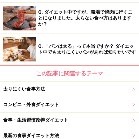
とヘルシーで満足感のある間食はたくさんあります。チ
ーズや、フルーツとヨーグルトなどを選ぶと良いでしょ
Q. ダイエット中ですが、職場で焼肉に行くこ
とになりました。太らない食べ方はあります
う。
か？
間違いダイエット知識3：カロリーばかりを
Q. 「パンは太る」って本当ですか？ ダイエッ
ト中でも太りにくいパンがあれば知りたいです
気にしてしまう
確かに、摂取カロリーより消費カロリーを減らす事はウ
この記事に関連するテーマ
ェイトロスの絶対条件。ですが、食べる量やカロリーば
かりを気にしていると、たんぱく質は何グラム、糖質は
太りにくい食事方法
何グラム、カロリーはどれくらい……などと表面上の評価
にとらわれてしまい、大事な「食事の質」がおろそかに
コンビニ・外食ダイエット
なる可能性があります。
食事・生活習慣改善ダイエット
ウェイトロスの為にはカロリーをしっかり計算して管理
最新の食事ダイエット方法
しなければいけない！と思っている方は多いですが、実