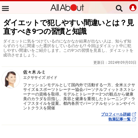
ダイエットで犯しやすい間違いとは？見
直すべき9つの習慣と知識
ダイエットに気をつけているのになかなか結果が出ない人は、知らず知
らずのうちに間違った選択をしているのかも!? 今回はダイエット中に犯
しやすい間違いをご紹介します。この9つの習慣を見直し、ダイエットを
成功させましょう。
更新日：
2024年09月03日
佐々木 ルミ
エクササイズ ガイド
ファッションモデルとして国内外で活動する一方、全米エクサ
サイズ＆スポーツトレーナー協会パーソナルフィットネストレ
ーナーの資格を取得。モデルとトレーナー2つの観点から健康
美のカラダを目指し、美容と健康を重視したトレーニング・ラ
イフスタイルを提案。都内各所でパーソナルセッションやイベ
ントクラスを開催
プロフィール詳細
執筆記事一覧