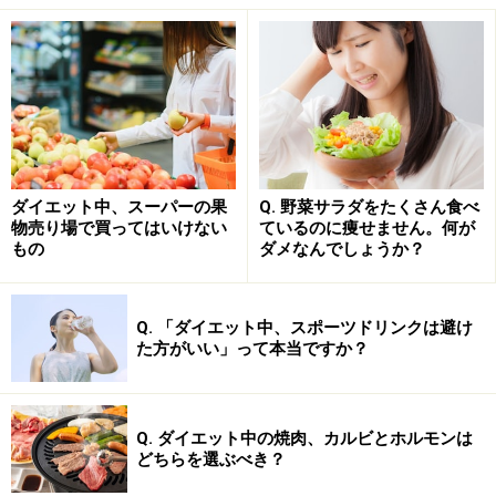
かり摂るよう心掛けましょう。
間違いダイエット知識2：ダイエット食品選
びがち
カロリーオフや糖質オフ商品、ダイエットバーなどは手
ダイエット中、スーパーの果
Q. 野菜サラダをたくさん食べ
軽に取り入れられやすく一見ダイエットによさそうです
物売り場で買ってはいけない
ているのに痩せません。何が
もの
ダメなんでしょうか？
が、加工の段階で人工的な甘味料や添加物が加えられて
いるし、必要な栄養素が詰まっているように見えて実は
そうでもないものが多いので満足感がなく、長い目で見
Q. 「ダイエット中、スポーツドリンクは避け
た方がいい」って本当ですか？
るとダイエットには不向き。
今度、そういった商品の裏側でカロリーなどチェックし
Q. ダイエット中の焼肉、カルビとホルモンは
てみて下さい。中にはおにぎり一個分のカロリーに匹敵
どちらを選ぶべき？
するものもあります。同じカロリーかそれ以下で、もっ