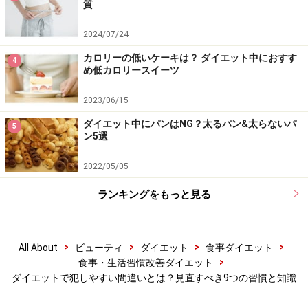
質
しかし、このスポーツドリンクには糖分も多量に含まれ
2024/07/24
ている場合があるので注意が必要です。糖質オフやカロ
リーオフと謳っているものでも人工甘味料が入っている
カロリーの低いケーキは？ ダイエット中におすす
4
め低カロリースイーツ
ので油断できません。1時間以上のハードなトレーニン
グをした場合や、気温が高く大量に汗をかいた時以外
2023/06/15
は、スポーツドリンクの飲み過ぎには注意しましょう。
ダイエット中にパンはNG？太るパン&太らないパ
5
ン5選
2022/05/05
間違いダイエット知識7：食事は3食とれば
タイミングは関係ない
ランキングをもっと見る
毎日忙しくしていると、計画的に食事を摂ることも難し
いですよね。ある日はしっかり3食＋間食付きなのに対
>
>
>
>
All About
ビューティ
ダイエット
食事ダイエット
し、ある日は何時間も食事が摂れず長く間が空いてしま
>
食事・生活習慣改善ダイエット
ったり。ある日は栄養バランスの整った食事を摂れたの
ダイエットで犯しやすい間違いとは？見直すべき9つの習慣と知識
に対し、次の日はファストフードや店屋物で栄養が偏っ