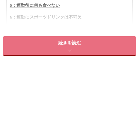
5：運動後に何も食べない
6：運動にスポーツドリンクは不可欠
7：食事は3食とればタイミングは関係ない
8：カロリーはできるだけ減らすべき
続きを読む
9：水分のとりすぎはむくむ・水太りする
間違いダイエット知識1：朝なら菓子パン・
スイーツも可能
ダイエット中は甘いものを制限しているという人にあり
がちなのが、朝食にスイーツを食べてしまうパターン。
甘いものを我慢するのはストレスが溜まるし、朝にスイ
ーツを食べてしまえばその後にエネルギーとして消費さ