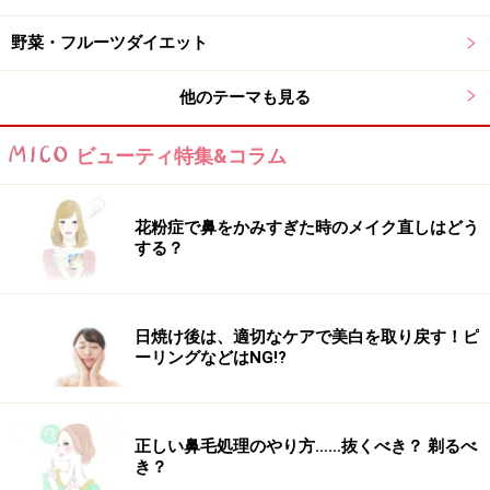
際はそうとも限らず、必要な栄養素をしっかり摂る事に
野菜・フルーツダイエット
フォーカスをあてることも重要です。
他のテーマも見る
カロリーを計算する前に、野菜や果物、精製されていな
い穀物などのホールフードをダイエットに取り入れてみ
ビューティ特集&コラム
ましょう。なかなか量を食べられない野菜や果物を用い
て1食をスムージーに置き換えるなどの方法は、ビタミ
花粉症で鼻をかみすぎた時のメイク直しはどう
ンやミネラル、食物繊維をしっかり摂れるのでオススメ
する？
です。
日焼け後は、適切なケアで美白を取り戻す！ピ
間違いダイエット知識4：運動後は多少食べ
ーリングなどはNG!?
すぎてもOK
筋トレや有酸素運動を頑張ったとしても、その後の栄養
正しい鼻毛処理のやり方……抜くべき？ 剃るべ
の摂り方を間違えてしまったらせっかくの運動の効果が
き？