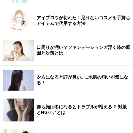
台無しです。しっかり筋トレしたから少しくらい好きな
お菓子やケーキを食べても大丈夫！という言い訳は少々
危険。
アイブロウが切れた！足りないコスメを手持ち
アイテムで代用する方法
確かに、トレーニング後に摂取した糖質やたんぱく質は
筋肉の修復やエネルギーの補充に使われやすいのです
口周りが汚い？ファンデーションガ浮く時の原
が、消費したカロリーよりも多く食べてしまったら元の
因と対策とは
木阿弥ですし、スナック菓子やジャンクフードでは必要
な栄養素が届かず運動した効果も急降下。たまには和菓
子などトレーニング後に食べるのもいいですが、食べ過
夕方になると頭が臭い……地肌の匂いが気にな
る！
ぎないよう気をつけましょう。
赤ら顔は冬になるとトラブルが増える？ 対策
間違いダイエット知識5：運動後に何も食べ
とNGケアとは
ない
運動後の食べなさすぎにも注意が必要です。せっかくの