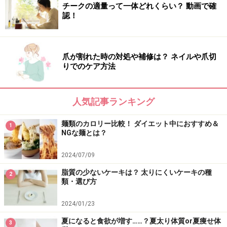
運動した効果を十二分に発揮するためにも、運動後の栄
チークの適量って一体どれくらい？ 動画で確
認！
養は高たんぱく質で低脂肪なものを心掛けましょう。そ
うすることで筋肉を減らさず増やすことができ、基礎代
謝のアップにも繋がります。
爪が割れた時の対処や補修は？ ネイルや爪切
りでのケア方法
間違いダイエット知識6：運動にスポーツド
人気記事ランキング
リンクは不可欠
麺類のカロリー比較！ ダイエット中におすすめ＆
1
NGな麺とは？
飲み物にも注意が必要！
2024/07/09
脂質の少ないケーキは？ 太りにくいケーキの種
2
類・選び方
スポーツドリンクには運動中に失われがちな電解質やミ
ネラルがバランスよく含まれ効率よく水分補給が出来る
2024/01/23
ことから、運動中や運動後に飲む方も多いと思います。
夏になると食欲が増す……？夏太り体質or夏痩せ体
3