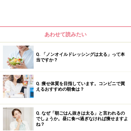
れやすいだろう……という考えで、ケーキまではいかなく
ても、例えば甘いフルーツの入ったマフィンや菓子パン
などを食べて朝食を済ませてしまう方がいますが、それ
はBIG NO NOです。
あわせて読みたい
朝食は1日の食事の中で1番重要と言えるほどウェイトロ
Q. 「ノンオイルドレッシングは太る」って本
スには大きな関わりがあります。朝食を食べることで代
当ですか？
謝にスイッチが入り、その後の1日を代謝の高い状態で
過ごすことが出来ますが、なんでも食べればいいという
わけではありません。
Q. 痩せ体質を目指しています。コンビニで買
えるおすすめの朝食は？
スイーツやマフィンなどは少しの量で高カロリーのもの
が多い割に満足感（満腹感）が少なく、その後のカロリ
Q. なぜ「朝ごはん抜きは太る」と言われるの
ーの取り過ぎにも繋がり、すぐにお腹が空いてしまいが
でしょうか。昼に食べ過ぎなければ痩せますよ
ち。エネルギーを燃やしやすいカラダにするためには、
ね？
朝食は腹持ちの良い低GIで高たんぱく、食物繊維をしっ