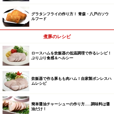
グラタンフライの作り方！ 青森・八戸のソウ
ルフード
煮豚のレシピ
ロースハムを炊飯器の低温調理で作るレシピ！
ぷりぷり食感＆ヘルシー
もも肉にまぶしつけ、ラップで包んで冷蔵庫で３日
炊飯器で作る豚もも肉ハム！自家製ボンレスハ
2
ムレシピ
間寝かす。
もも肉は余分な脂を削り取り、所々を竹串で刺して、
（1）を丁寧にまぶしつけ、ラップかポリ袋できっちり
簡単醤油チャーシューの作り方……調味料は醤
包み、冷蔵庫で３日間寝かす。
油だけ！