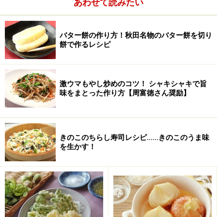
あわせて読みたい
オールスパイス
小さじ1/4～1/3
ナツメグ
小さじ1/4～1/3
バター餅の作り方！秋田名物のバター餅を切り
餅で作るレシピ
たまねぎ
みじん切り小さじ1
ローリエ
1/2枚
激ウマもやし炒めのコツ！ シャキシャキで旨
味をまとった作り方【周富徳さん奨励】
きのこのちらし寿司レシピ……きのこのうま味
を生かす！