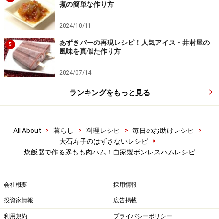
煮の簡単な作り方
2024/10/11
あずきバーの再現レシピ！人気アイス・井村屋の
5
風味を真似た作り方
2024/07/14
ランキングをもっと見る
>
>
>
>
All About
暮らし
料理レシピ
毎日のお助けレシピ
>
大石寿子のはずさないレシピ
炊飯器で作る豚もも肉ハム！自家製ボンレスハムレシピ
ペーパータオルで包んで冷蔵庫に一晩入れておく
5
ペーパータオルで包み、冷蔵庫に一晩入れて余分な水分
会社概要
採用情報
を抜く。
投資家情報
広告掲載
利用規約
プライバシーポリシー