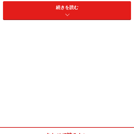
続きを読む
ボンレスハム(4人分)
■
主材料
豚肉
ももブロック肉 500～550
ｇ
粗塩
15ｇ
きび砂糖
5ｇ （三温糖か白砂糖でも
可）
ホワイトペッパー
小さじ1/2
シナモンパウダー
小さじ1/4～1/3