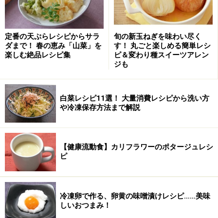
スパイスは全部揃わなくてもいいのですが、ホワイトペ
ッパーと塩と砂糖は必須です。
定番の天ぷらレシピからサラ
旬の新玉ねぎを味わい尽く
ダまで！ 春の恵み「山菜」を
す！ 丸ごと楽しめる簡単レシ
ボンレスハムの作り方・手順
楽しむ絶品レシピ集
ピ＆変わり種スイーツアレン
ジも
■
炊飯器でボンレスハムを作る
調味料＋スパイスを混ぜる
1
白菜レシピ11選！ 大量消費レシピから洗い方
や冷凍保存方法まで解説
塩、砂糖、スパイス、みじん切り玉ねぎ、手で砕いたロ
ーリエを混ぜる。
【健康流動食】カリフラワーのポタージュレシ
ピ
冷凍卵で作る、卵黄の味噌漬けレシピ……美味
しいおつまみ！