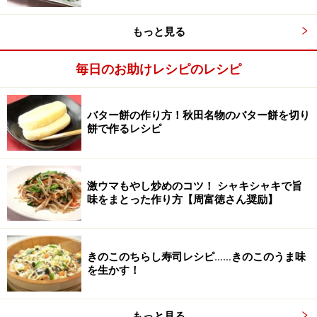
※できれば日に一度ひっくり返す。
もっと見る
もも肉は、なるべく太さが均等なものを選ぶ
毎日のお助けレシピのレシピ
バター餅の作り方！秋田名物のバター餅を切り
餅で作るレシピ
激ウマもやし炒めのコツ！ シャキシャキで旨
味をまとった作り方【周富徳さん奨励】
きのこのちらし寿司レシピ……きのこのうま味
を生かす！
もっと見る