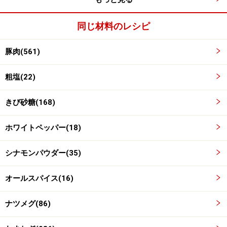
同じ材料のレシピ
３時間～３時間半塩抜き
3
豚肉(561)
流水に３時間～３時間半つけて、塩抜きする。
粗塩(22)
３時間つけたら端を少し切り取って、レンジで加熱して
食べてみて塩味を確認する
きび砂糖(168)
ホワイトペッパー(18)
シナモンパウダー(35)
オールスパイス(16)
ナツメグ(86)