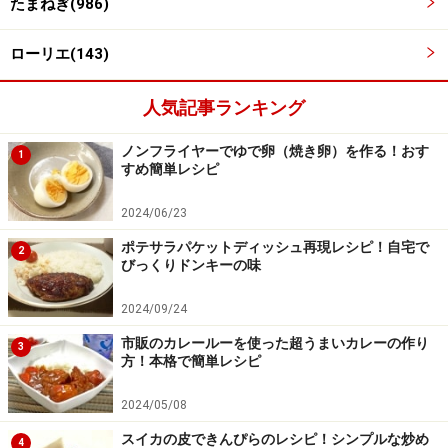
たまねぎ(986)
ローリエ(143)
人気記事ランキング
ノンフライヤーでゆで卵（焼き卵）を作る！おす
1
すめ簡単レシピ
2024/06/23
水気をしっかりふき取ってタコ糸でしばる
4
ポテサラパケットディッシュ再現レシピ！自宅で
2
水気をしっかりふき取って、タコ糸をグルグル巻いてし
びっくりドンキーの味
ばる。
2024/09/24
市販のカレールーを使った超うまいカレーの作り
3
方！本格で簡単レシピ
2024/05/08
スイカの皮できんぴらのレシピ！シンプルな炒め
4