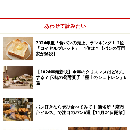
んの今までの経験の集大成とも言える本が、2012年末に
出版された『サンドイッチの発想と組み立て』（誠文堂
新光社）でした。
あわせて読みたい
2024年度「食パンの売上」ランキング！ 2位
「ロイヤルブレッド」、1位は？【パンの専門
ナガタユイさん
家が解説】
【2024年最新版】今年のクリスマスはどれに
ベーカリーやカフェは売り上げのために「目新しいも
する？ 伝統の発酵菓子「極上のシュトレン」6
の」や「コストも手間もかからないもの」を追いがちな
選
のです。でも、消費者も本当にそれを求めているでしょ
うか？ナガタさん自身は「定番の組み合わせ」や「上質
な素材を使い、ていねいに作られたもの」が食べたかっ
パン好きならぜひ食べてみて！ 新名所「麻布
台ヒルズ」で注目のパン5選【11月24日開業】
た、と言います。