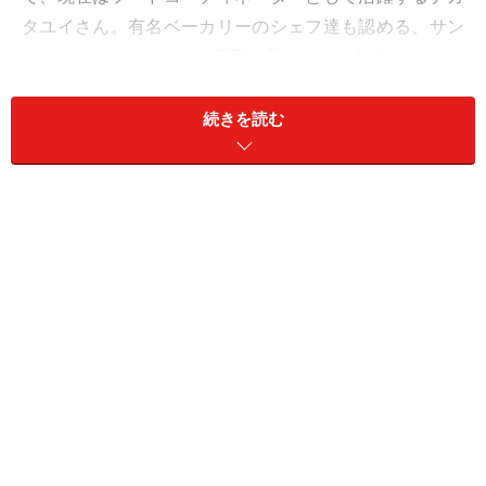
タユイさん。有名ベーカリーのシェフ達も認める、サン
ドイッチをつくらせたら天下一品、という人です。
食品メーカーの営業部でベーカリーに向けたサンドイッ
続きを読む
チの提案の仕事をしながら、自主的にワイン、チーズ、
薬膳などの資格を取得したナガタさん。「資格マニアと
いうわけではないんです」とナガタさんは言います。そ
もそもは営業先で話を聞いてもらうための手段だったの
です。
「ある世界で認められても、違う世界に入れば自分がそ
こで何も知らないことに気づかされる。そこで新たに学
びたいことが出てくるのです」
出産と退職、はちみつ専門店への再就職を経て独立。そ
の時その時の「今できること」を懸命に続けたナガタさ