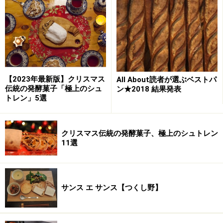
流行として消費されるものをつくるのではなくて、世界
中で作り続けられてきた定番サンドイッチの基本やその
文化的背景を知ること。そこに日本の今ならではのアレ
ンジを加えてみること。それらがこの本で紹介されてい
ます。
【2023年最新版】クリスマス
All About読者が選ぶベストパ
ここでは、わたしたちがサンドイッチをつくる時、食べ
伝統の発酵菓子「極上のシュ
ン★2018 結果発表
トレン」5選
る時に、より親しみをもってサンドイッチに関われるよ
うになる話をピックアップしてレポートします。
クリスマス伝統の発酵菓子、極上のシュトレン
11選
※記事内容は執筆時点のものです。最新の内容をご確認くださ
い。
※メニューや料金などのデータは、取材時または記事公開時点で
の内容です。
サンス エ サンス【つくし野】
次のページへ
1
/
4