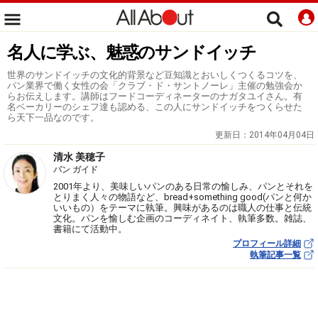
名人に学ぶ、魅惑のサンドイッチ
世界のサンドイッチの文化的背景など豆知識とおいしくつくるコツを、
パン業界で働く女性の会「クラブ・ド・サントノーレ」主催の勉強会か
らお伝えします。講師はフードコーディネーターのナガタユイさん。有
名ベーカリーのシェフ達も認める、この人にサンドイッチをつくらせた
ら天下一品なのです。
更新日：
2014年04月04日
清水 美穂子
パン ガイド
2001年より、美味しいパンのある日常の愉しみ、パンとそれを
とりまく人々の物語など、bread+something good(パンと何か
いいもの）をテーマに執筆。興味があるのは職人の仕事と伝統
文化。パンを愉しむ企画のコーディネイト、執筆多数。雑誌、
書籍にて活動中。
プロフィール詳細
執筆記事一覧