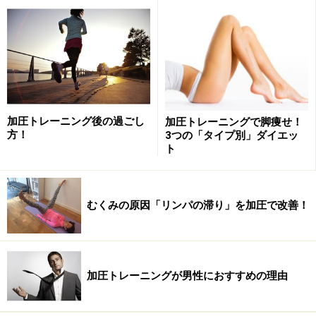
マシンや器具、ランニングマシン等が揃っているので多様な
トレーニングが可能です！
加圧トレーニング後の過ごし
加圧トレーニングで脚痩せ！
方！
3つの「タイプ別」ダイエッ
「加圧トレーニング直後にランニングマシンやバイク、
ト
プールを利用した有酸素運動をすることができ、さらに
ジャグジーやお風呂でトレーニング後の身体をすぐにメ
ンテナンスできます」（東急スポーツオアシス青山店
むくみの原因「リンパの滞り」を加圧で改善！
森田晃司さん）
今回ご紹介する
東急スポーツオアシス青山店
では、解剖
学やスポーツ生理学に精通したパーソナルトレーナーに
加圧トレーニングが男性におすすめの理由
よるストレッチプログラムも。