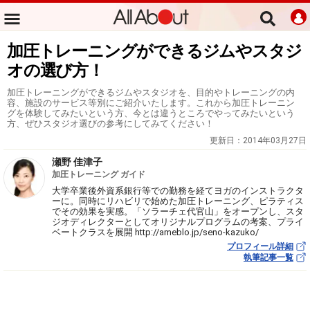
加圧トレーニングができるジムやスタジ
オの選び方！
加圧トレーニングができるジムやスタジオを、目的やトレーニングの内
容、施設のサービス等別にご紹介いたします。これから加圧トレーニン
グを体験してみたいという方、今とは違うところでやってみたいという
方、ぜひスタジオ選びの参考にしてみてください！
更新日：
2014年03月27日
瀬野 佳津子
加圧トレーニング ガイド
大学卒業後外資系銀行等での勤務を経てヨガのインストラクタ
ーに。同時にリハビリで始めた加圧トレーニング、ピラティス
でその効果を実感。「ソラーチェ代官山」をオープンし、スタ
ジオディレクターとしてオリジナルプログラムの考案、プライ
ベートクラスを展開 http://ameblo.jp/seno-kazuko/
プロフィール詳細
執筆記事一覧