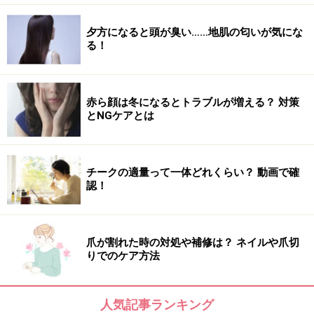
夕方になると頭が臭い……地肌の匂いが気にな
る！
赤ら顔は冬になるとトラブルが増える？ 対策
とNGケアとは
チークの適量って一体どれくらい？ 動画で確
認！
爪が割れた時の対処や補修は？ ネイルや爪切
りでのケア方法
人気記事ランキング