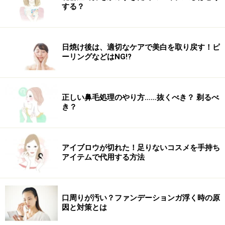
する？
日焼け後は、適切なケアで美白を取り戻す！ピ
次のページでは「あらゆる年代の女性の身体をサポート
ーリングなどはNG!?
する！」スタジオをご紹介します。
正しい鼻毛処理のやり方……抜くべき？ 剃るべ
き？
※記事内容は執筆時点のものです。最新の内容をご確認くださ
い。
※ダイエットは個人の体質、また、誤った方法による実践に起因
して体調不良を引き起こす場合があります。実践の際には、必ず
アイブロウが切れた！足りないコスメを手持ち
自身の体質及び健康状態を十分に考慮したうえで、正しい方法で
アイテムで代用する方法
おこなってください。また、全ての方への有効性を保証するもの
ではありません。
口周りが汚い？ファンデーションガ浮く時の原
次のページへ
1
/
4
因と対策とは