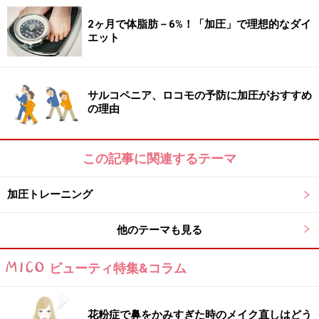
「加圧トレーニングに組み合わせて、柔軟性の向上、ス
2ヶ月で体脂肪－6%！「加圧」で理想的なダイ
ポーツパフォーマンスの向上、疲労の回復、姿勢やボデ
エット
ィラインの改善、も期待できます」（森田さん）
サルコペニア、ロコモの予防に加圧がおすすめ
の理由
知識と経験豊富なトレーナーが初心者から上級者までサポー
トしてくれます！
この記事に関連するテーマ
ピラティスやイタリア発のマスターストレッチ、と言っ
たメソッドの資格をもったトレーナーもいるので、その
加圧トレーニング
日の体調や気分、目的に合わせて幅広いメニューの中か
他のテーマも見る
らトレーニング内容を選べるのも魅力です。
ビューティ特集&コラム
花粉症で鼻をかみすぎた時のメイク直しはどう