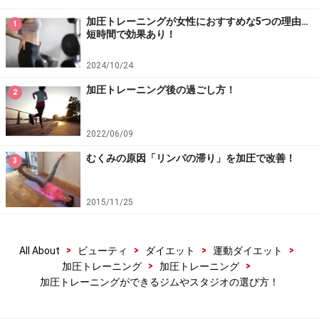
加圧トレーニングが女性におすすめな5つの理由…
1
短時間で効果あり！
2024/10/24
加圧トレーニング後の過ごし方！
2
2022/06/09
むくみの原因「リンパの滞り」を加圧で改善！
3
2015/11/25
>
>
>
>
All About
ビューティ
ダイエット
運動ダイエット
>
>
加圧トレーニング
加圧トレーニング
加圧トレーニングができるジムやスタジオの選び方！