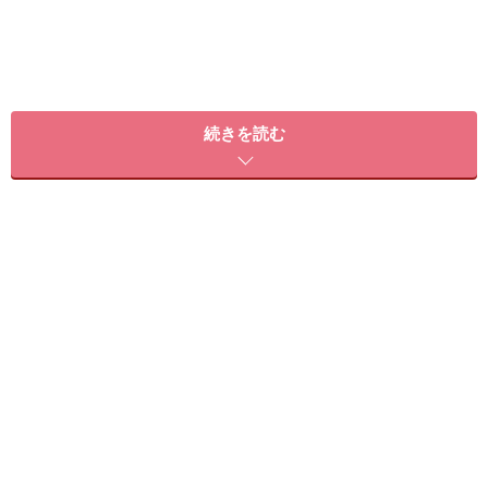
続きを読む
いつもの運動に「加圧トレーニング」を気軽にとりいれるこ
とができます
月会費を払ってマシンやスタジオエクササイズ、プール
等が使えるフィットネスクラブにも、加圧トレーニング
資格を保持したインストラクターがいます。普段の運動
に加えて、加圧トレーニングを気軽に始められます。