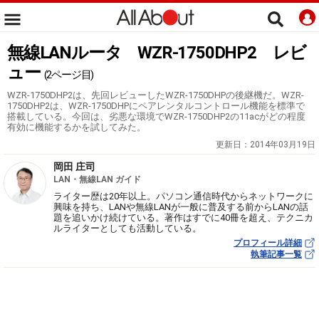
無線LANルータ WZR-1750DHP2 レビ
ュー
(2ページ目)
WZR-1750DHP2は、先回レビューしたWZR-1750DHPの後継機だ。WZR-
1750DHP2は、WZR-1750DHPにペアレンタルコントロール機能を標準で
搭載している。今回は、劣悪な環境でWZR-1750DHP2の11acがどの程度
有効に機能するかを試してみた。
更新日：
2014年03月19日
岡田 庄司
LAN・無線LAN ガイド
ライター歴は20年以上。パソコン通信時代からネットワークに
興味を持ち、LANや無線LANが一般に普及する前からLANの話
題を追いかけ続けている。著作はすでに40冊を超え、テクニカ
ルライターとしても活動している。
プロフィール詳細
執筆記事一覧