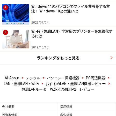
Windows 11のパソコンでファイル共有をする方
4
法！ Windows 10との違いは
2023/07/04
Wi-Fi（無線LAN）非対応のプリンターを無線化す
5
るには
2019/10/16
ランキングをもっと見る
>
>
>
>
All About
デジタル
パソコン・周辺機器
PC周辺機器
>
>
LAN・無線LAN・Wi-Fi
おすすめLAN・無線LAN機器レビュー
無線LANルータ WZR-1750DHP2 レビュー
会社概要
採用情報
投資家情報
広告掲載