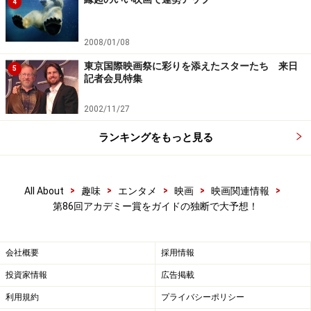
4
2008/01/08
東京国際映画祭に彩りを添えたスターたち 来日
5
記者会見特集
2002/11/27
ランキングをもっと見る
>
>
>
>
>
All About
趣味
エンタメ
映画
映画関連情報
第86回アカデミー賞をガイドの独断で大予想！
会社概要
採用情報
投資家情報
広告掲載
利用規約
プライバシーポリシー