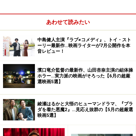
カ ふたつの心をつなぐ旅』もよかったんだけど、アカデ
ミー賞となると小物感が気になる……。「好き！」で選べ
あわせて読みたい
ば『アメリカン・ハッスル』『キャプテン・フィリップ
ス』『ウルフ・オブ・ウォールストリート』もありなん
ですけど、今回は大胆なチャレンジをした『ゼロ・グラ
中島健人主演『ラブ≠コメディ』、トイ・スト
ーリー最新作…映画ライターが7月公開作を本
ビティ』にあげたいです。
音レビュー！
独断と偏見予想：作品賞★『ゼロ・グラビティ』
濱口竜介監督の最新作、山田杏奈主演の組体操
ホラー…実力派の映画がそろった【6月の超厳
選映画5選】
綾瀬はるかと大悟のヒューマンドラマ、『プラ
ダを着た悪魔2』…見応え抜群の【5月の超厳選
映画5選】
宇宙空間で生きるチカラを見せた！映像も圧巻！