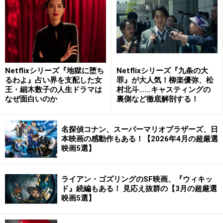
(C)2013 WARNER BROS.ENTERTAINMENT INC.
※
次のページでは監督賞を予想。やっぱりあの監督でし
ょ！
Netflixシリーズ『地獄に堕ち
Netflixシリーズ『九条の大
※記事内容は執筆時点のものです。最新の内容をご確認くださ
るわよ』占い界を支配した女
罪』が大人気！柳楽優弥、松
い。
王・細木数子の人生ドラマは
村北斗……キャスティングの
なぜ面白いのか
裏側など徹底解剖する！
次のページへ
1
/
4
名探偵コナン、スーパーマリオブラザーズ、日
本映画の感動作もある！【2026年4月の超厳選
映画5選】
ライアン・ゴズリングのSF映画、『ウィキッ
ド』続編もある！ 見応え抜群の【3月の超厳選
映画5選】