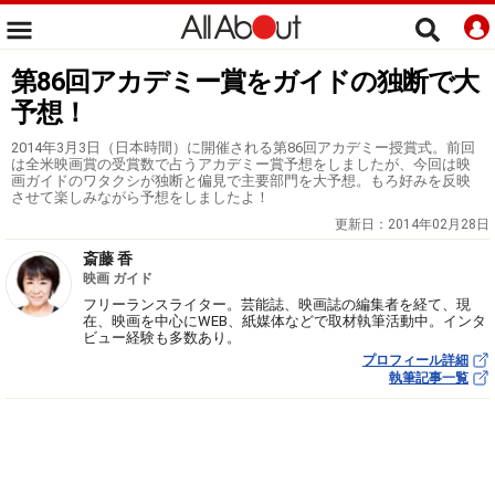
第86回アカデミー賞をガイドの独断で大
予想！
2014年3月3日（日本時間）に開催される第86回アカデミー授賞式。前回
は全米映画賞の受賞数で占うアカデミー賞予想をしましたが、今回は映
画ガイドのワタクシが独断と偏見で主要部門を大予想。もろ好みを反映
させて楽しみながら予想をしましたよ！
更新日：
2014年02月28日
斎藤 香
映画 ガイド
フリーランスライター。芸能誌、映画誌の編集者を経て、現
在、映画を中心にWEB、紙媒体などで取材執筆活動中。インタ
ビュー経験も多数あり。
プロフィール詳細
執筆記事一覧