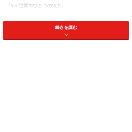
『her 世界でひとつの彼女』
『ネブラスカ ふたつの心をつなぐ旅』
『あなたを抱きしめる日まで』
続きを読む
『ウルフ・オブ・ウォールストリート』
全米映画賞各賞では『それでも夜は明ける』が独走して
いました。近年は「実話の映画化」がトレンドになって
いますが、『それでも夜は明ける』も然りです。去年も
『アルゴ』が受賞しましたよね。そして今年も『それで
も夜は明ける』が受賞したら、自分の中では「また？」
と思っちゃいそうな気がする。やっぱり今度はフィクシ
ョンに受賞してほしいなあという希望もあって
『ゼロ・
グラビティ』押し！
フィクションでは『her 世界でひとつの彼女』もありま
すが、まだ試写見られず判断できない。あと『ネブラス