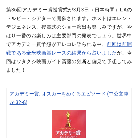
第86回アカデミー賞授賞式が3月3日（日本時間）L,Aの
ドルビー・シアターで開催されます。ホストはエレン・
デジェネレス。授賞式のショー演出も楽しみですが、や
はり一番のお楽しみは主要部門の発表でしょう。世界中
でアカデミー賞予想がアレコレ語られる中、
前回は前哨
戦である全米映画賞レースの結果から占いました
が、今
回はワタクシ映画ガイド斎藤の独断と偏見で予想してみ
ました！
アカデミー賞: オスカーをめぐるエピソード (中公文庫
か 32-8)