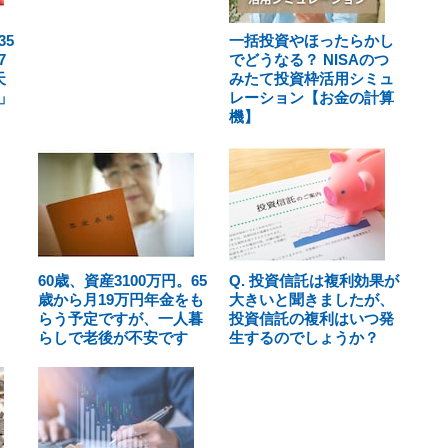
5
一括投資やほったらかし
7
でどうなる？ NISAのつ
天
みたて投資枠活用シミュ
」
レーション【お金の計算
機】
60歳、資産3100万円。65
Q. 投資信託は複利効果が
歳から月19万円年金をも
大きいと聞きましたが、
らう予定ですが、一人暮
投資信託の複利はいつ発
らしで老後が不安です
生するのでしょうか？