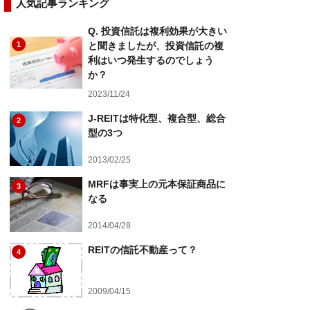
人気記事ランキング
Q. 投資信託は複利効果が大きい
1
と聞きましたが、投資信託の複
利はいつ発生するのでしょう
か？
2023/11/24
J-REITは特化型、複合型、総合
2
型の3つ
2013/02/25
MRFは事実上の元本保証商品に
3
なる
2014/04/28
REITの信託不動産って？
4
2009/04/15