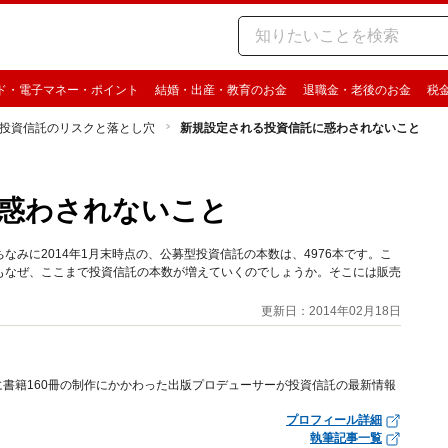
ド・電子マネー・ポイント
結婚・出産・教育のお金
退職金・老後のお金
税
投資信託のリスクと落とし穴
新規設定される投資信託に惑わされないこと
惑わされないこと
みに2014年1月末時点の、公募型投資信託の本数は、4976本です。こ
もなぜ、ここまで投資信託の本数が増えていくのでしょうか。そこには販売
更新日：2014年02月18日
書籍160冊の制作にかかわった出版プロデューサーが投資信託の最新情報
プロフィール詳細
執筆記事一覧