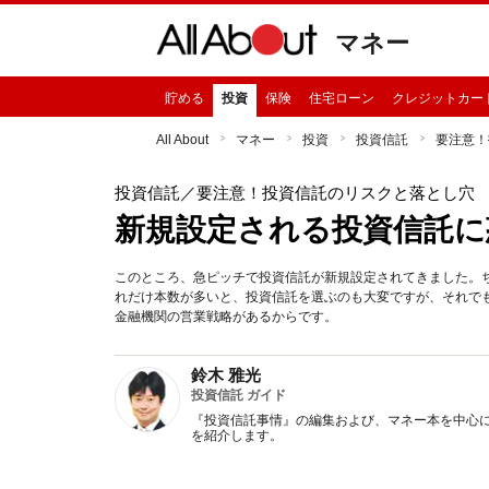
マネー
貯める
投資
保険
住宅ローン
クレジットカー
All About
マネー
投資
投資信託
要注意！
投資信託
／要注意！投資信託のリスクと落とし穴
新規設定される投資信託に
このところ、急ピッチで投資信託が新規設定されてきました。ちな
れだけ本数が多いと、投資信託を選ぶのも大変ですが、それで
金融機関の営業戦略があるからです。
鈴木 雅光
投資信託 ガイド
『投資信託事情』の編集および、マネー本を中心に
を紹介します。