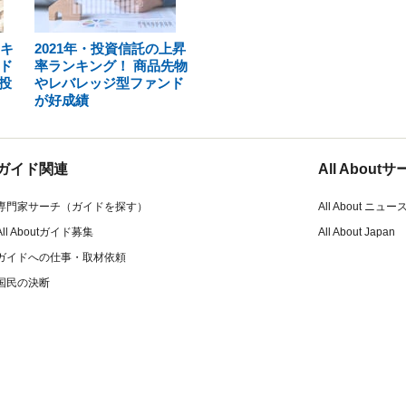
ンキ
2021年・投資信託の上昇
ド
率ランキング！ 商品先物
投
やレバレッジ型ファンド
が好成績
ガイド関連
All Abou
専門家サーチ（ガイドを探す）
All About ニュー
All Aboutガイド募集
All About Japan
ガイドへの仕事・取材依頼
国民の決断