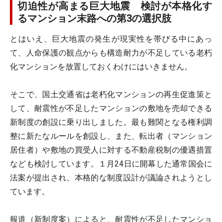
切迫性が高まる巨大地震 検討が本格化す
るマンション末路への第3の選択肢
とはいえ、巨大地震の発生が現実性を帯びる中にあっ
て、人命保護の観点からも構造耐力が不足している老朽
化マンションを放置しておくわけにはいきません。
そこで、国土交通省は老朽化マンションの再生促進策と
して、耐震性が不足したマンションの敷地を売却できる
新制度の創設に乗り出しました。最も難関となる権利調
整に新たなルールを創設し、また、転出者（マンション
居住者）や敷地の買受人に対する不動産税制の優遇措置
なども検討しています。１月24日に開幕した通常国会に
法案が提出され、本格的な制度設計が議論されようとし
ています。
報道（新制度案）によると、耐震性が不足したマンショ