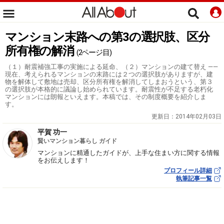
マンション末路への第3の選択肢、区分
所有権の解消
(2ページ目)
（１）耐震補強工事の実施による延命、（２）マンションの建て替え ――
現在、考えられるマンションの末路には２つの選択肢がありますが、建
物を解体して敷地は売却、区分所有権を解消してしまおうという、第３
の選択肢が本格的に議論し始められています。耐震性が不足する老朽化
マンションには朗報といえます。本稿では、その制度概要を紹介しま
す。
更新日：
2014年02月03日
平賀 功一
賢いマンション暮らし ガイド
マンションに精通したガイドが、上手な住まい方に関する情報
をお伝えします！
プロフィール詳細
執筆記事一覧