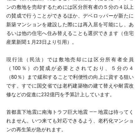
ンの敷地を売却するためには区分所有者の５分の４以上
の賛成で行うことができるほか、デベロッパーが新たに
新築マンションを建設した際には再入居を可能にし、あ
るいは他の住宅へ住み替えることも選択できます（住宅
産業新聞１月23日より引用）。
現行法（民法）では敷地売却には区分所有者全員
（100％）の賛成が必要とされており、５分の４
（80％）まで緩和することで利便性の向上に資する狙い
です。すでに国交省では老朽建築物の建て替えや耐震改
修などの促進に232億円を予算計上しています。
首都直下地震に南海トラフ巨大地震 ―― 地震は待ってく
れません。いつ来ても対応できるよう、老朽化マンショ
ンの再生策が急がれます。