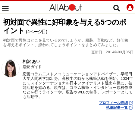
初対面で異性に好印象を与える5つのポ
イント
(4ページ目)
初対面で異性はどこを見ているのでしょうか。服装、言動など、好印象
を与えるポイント、嫌われてしまうポイントをまとめてみました。
更新日：
2014年03月05日
相沢 あい
恋愛 ガイド
恋愛コラム二スト／コミュニケーションアドバイザー。早稲田
大学人間科学部出身。高校生の時から執筆活動を開始。2004年
にミスインターナショナル日本ファイナリスト選出を機に、芸
能活動を始める。現在は、コラム執筆・インタビュー原稿作成
などを行うライターや、広告やWEBの制作、レポーターとして
も活動中。
プロフィール詳細
執筆記事一覧