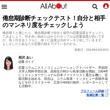
倦怠期診断チェックテスト！自分と相手
のマンネリ度をチェックしよう
倦怠期？と感じたら、倦怠期診断で自分と相手の恋愛温度をチェックし
てみましょう。付き合い始めたばかりのカップルは恋愛温度が高いです
が、長く付き合ううちに、徐々に温度は冷めマンネリ化していきます。
もしかしたらあなたが恋愛の熱を下げているのかも。
更新日：
2024年04月05日
相沢 あい
恋愛 ガイド
恋愛コラム二スト／コミュニケーションアドバイザー。早稲田
大学人間科学部出身。高校生の時から執筆活動を開始。2004年
にミスインターナショナル日本ファイナリスト選出を機に、芸
能活動を始める。現在は、コラム執筆・インタビュー原稿作成
などを行うライターや、広告やWEBの制作、レポーターとして
も活動中。
プロフィール詳細
執筆記事一覧