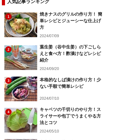
人気記事ランキング
焼きナスのグリルの作り方！ 簡
1
単レシピとジューシーな仕上げ
方
2024/07/09
葉生姜（谷中生姜）の下ごしら
2
えと食べ方！酢漬けなどレシピ
紹介
2024/09/20
本格的なしば漬けの作り方！少
3
ない手順で簡単レシピ
2024/07/10
キャベツの千切りのやり方！ス
4
ライサーや包丁でうまくやる方
法とコツ
2024/05/10