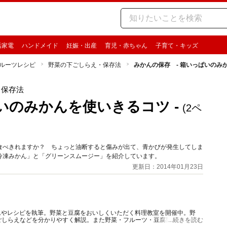
活家電
ハンドメイド
妊娠・出産
育児・赤ちゃん
子育て・キッズ
ルーツレシピ
野菜の下ごしらえ・保存法
みかんの保存 - 箱いっぱいのみか
・保存法
いのみかんを使いきるコツ -
(2ペ
食べきれますか？ ちょっと油断すると傷みが出て、青かびが発生してしま
冷凍みかん」と「グリーンスムージー」を紹介しています。
更新日：2014年01月23日
ムやレシピを執筆。野菜と豆腐をおいしくいただく料理教室を開催中。野
ごしらえなどを分かりやすく解説。また野菜・フルーツ・豆腐製品をおいし
...続きを読む