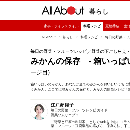
暮らし
家事・ライフスタイル
料理レシピ
冠婚葬祭
生
All About
暮らし
料理レシピ
毎日の野菜・フ
毎日の野菜・フルーツレシピ
／野菜の下ごしらえ
みかんの保存 - 箱いっぱ
ージ目)
箱いっぱいのみかん、あなたは全てのみかんをおいしいうちに
うみかん。ここでは箱みかんの保存と、みかんの簡単レシピ「
江戸野 陽子
毎日の野菜・フルーツレシピ ガイド
野菜ソムリエプロ
「野菜と豆腐の料理家」としてwebを中心にコラ
菜・フルーツ・豆腐製品の選び方、保存方法、下