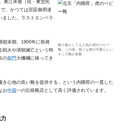
年、東江米巷（現・東交民
とで、かつては宮廷御用達
いました。ラストエンペラ
朝末期、1900年に勃発
飾り物としても人気の虎のベビー
る戦火や清朝滅亡という時
靴。この他、様々な柄の可愛らしい
キッズ靴が多数
在の
前門
大柵欄に移ってき
履き心地の良い靴を提供する」という内聯昇の一貫した
なお
中国
一の伝統靴店として高く評価されています。
魅力