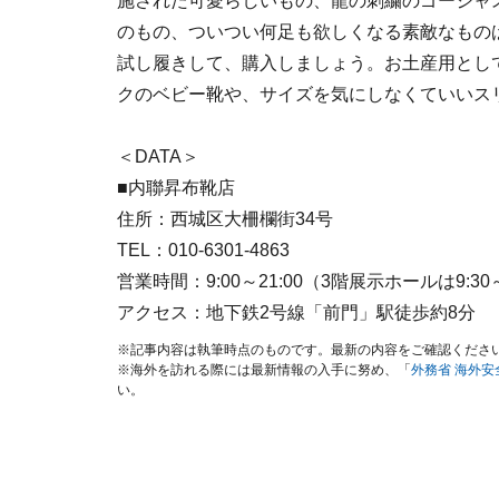
施された可愛らしいもの、龍の刺繍のゴージャ
のもの、ついつい何足も欲しくなる素敵なもの
試し履きして、購入しましょう。お土産用とし
クのベビー靴や、サイズを気にしなくていいス
＜DATA＞
■内聯昇布靴店
住所：西城区大柵欄街34号
TEL：010-6301-4863
営業時間：9:00～21:00（3階展示ホールは9:30～1
アクセス：地下鉄2号線「前門」駅徒歩約8分
※記事内容は執筆時点のものです。最新の内容をご確認くださ
※海外を訪れる際には最新情報の入手に努め、「
外務省 海外
い。