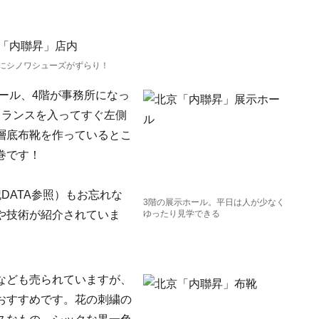
にシノワシューズがずらり！
ホール、4階が事務所になっ
トランスを入ってすぐ左側
層底布靴を作っているとこ
巻です！
DATA参照）もお忘れな
3階の展示ホール。平日は人が少なく
や技術が紹介されていま
ゆったり見学できる
なども売られていますが、
おすすめです。花の刺繍の