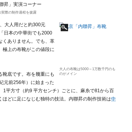
の実際の制作過程を披露
、大人用だと約300元
「日本の中華街でも2000
なくありません。でも、革
。極上の布靴がこの値段に
大人の布靴は5000～1万数千円のも
る靴底です。布を幾重にも
のがメイン
紀元前256年）に始まった
1平方寸（約9 平方センチ）ごとに、麻糸で81から百
くほどに足になじむ独特の技法。内聯昇の制作技術は
中