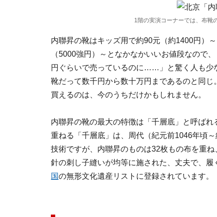
1階の実演コーナーでは、布靴
内聯昇の靴はキッズ用で約90元（約1400円）～
（5000強円）～となかなかいいお値段なので、
円ぐらいで売っているのに……」と驚く人も少
靴だって数千円から数十万円まであるのと同じ
買えるのは、今のうちだけかもしれません。
内聯昇の靴の最大の特徴は「千層底」と呼ばれ
重ねる「千層底」は、周代（紀元前1046年頃～
技術ですが、内聯昇のものは32枚もの布を重ね、
針の刺し子縫いが均等に施された、丈夫で、履
国
の無形文化遺産リストに登録されています。