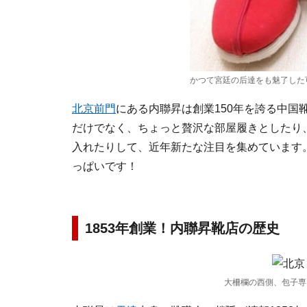
かつて宮廷の后達をも魅了した
北京
前門
にある内聯昇は創業150年を誇る中
だけでなく、ちょっと贅沢な部屋履きとしたり
入れたりして、近年新たな注目を集めています
っぱいです！
1853年創業！内聯昇靴店の歴史
大柵欄の西側、包子専