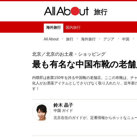
旅行
海外旅行
国内旅行
All About
旅行
海外旅行
アジア
中国
北京
／北京のお土産・ショッピング
最も有名な中国布靴の老舗
内聯昇は創業150年を誇る中国靴の老舗店。ここの布靴は、チ
化人がお洒落アイテムとしてさりげなく取り入れたり、近年新
す！
鈴木 晶子
中国 ガイド
北京在住のガイドが、定番情報からホットなニュ