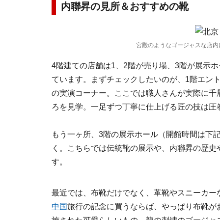
内聯昇の見所＆おすすめの靴
宮殿のようなゴージャスな店内
4階建ての店舗は1、2階が売り場、3階が展示
ています。まずチェックしたいのが、1階エン
の実演コーナー。ここでは職人さんが実際に千
ろを見学。一足ずつ丁寧に仕上げる匠の技は圧
もう一ヶ所、3階の展示ホール（開館時間は下記
く。こちらでは伝統靴の展示や、内聯昇の歴史
す。
最近では、布靴だけでなく、革靴やスニーカー
中国
旅行の記念に買うならば、やっぱり布靴が