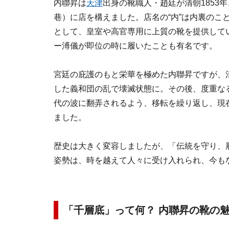
内聯昇は
天津
出身の靴職人・趙廷が清朝1853
巷）に店を構えました。店名の“内”は内裏のこ
として、皇室や高官専用に上質の靴を提供して
ー溥儀が即位の時に履いたことも有名です。
宮廷の庇護のもと栄華を極めた内聯昇ですが、清
した義和団の乱で壊滅状態に。その後、度重な
代の波に翻弄されるよう、移転を繰り返し、現
ました。
歴史は大きく変容しましたが、「伝統を守り、
姿勢は、時を越えて人々に受け入れられ、今も
「千層底」って何？ 内聯昇の靴の