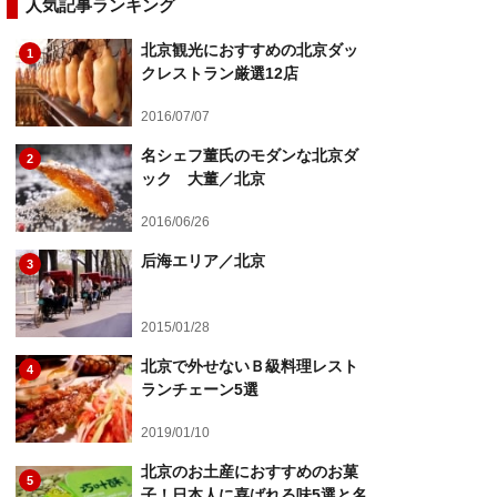
人気記事ランキング
北京観光におすすめの北京ダッ
1
クレストラン厳選12店
2016/07/07
名シェフ董氏のモダンな北京ダ
2
ック 大董／北京
2016/06/26
后海エリア／北京
3
2015/01/28
北京で外せないＢ級料理レスト
4
ランチェーン5選
2019/01/10
北京のお土産におすすめのお菓
5
子！日本人に喜ばれる味5選と名