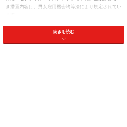
き措置内容は、男女雇用機会均等法により規定されてい
ます。
では、「パワハラ」を取り締まる法令は？というと、実
続きを読む
は取り締まる直接の法令がないのをご存じでしょうか。
実際に問題が起きた際には、民法の解釈により、民事上
の問題として企業が損害賠償責任、債務不履行責任を問
われることになります。また精神障害によって労災認定
の対象となる場合もありえます。