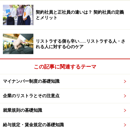
のも含まれると解釈されています。
契約社員と正社員の違いは？ 契約社員の定義
とメリット
具体的にはこんな行為！
リストラする側も辛い……リストラする人・さ
れる人に対する心のケア
いずれも職場環境は一気に悪化してしまいます
具体的には、次のような6類型に区分されます。自社で
この記事に関連するテーマ
類する行為が起きていたり、起こるような恐れのある行
マイナンバー制度の基礎知識
為はありませんか。いずれも働く従業員の尊厳や人格を
傷つける行為です。
企業のリストラとその注意点
暴行・傷害（身体的な攻撃）
就業規則の基礎知識
脅迫・名誉棄損・侮辱・ひどい暴言（精神的な攻
給与規定・賃金規定の基礎知識
撃）