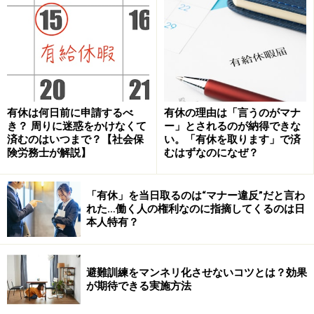
パワハラ？というケースもありますよね。
■職場のパワハラとは？
厚生労働省「職場のいじめ・嫌がらせ問題に関する円卓
会議」ワーキンググループ報告書（平成24年1月）」に
より、次のような概念とされています。
有休は何日前に申請するべ
有休の理由は「言うのがマナ
き？ 周りに迷惑をかけなくて
ー」とされるのが納得できな
済むのはいつまで？【社会保
い。「有休を取ります」で済
「同じ職場で働く人に対して、職務上の地位や人間関係
険労務士が解説】
むはずなのになぜ？
などの職場内の優位性を背景に、業務の適正な範囲を超
えて、精神的・身体的苦痛を与える又は職場環境を悪化
「有休」を当日取るのは“マナー違反”だと言わ
させる行為」
れた…働く人の権利なのに指摘してくるのは日
本人特有？
職場ですから、指揮命令系統などの優位性は当然ありま
すね。上司から部下に行われるものだけでなく、先輩・
避難訓練をマンネリ化させないコツとは？効果
後輩間や同僚間、さらには人間関係や専門知識などによ
が期待できる実施方法
る部下から上司などの様々な優位性を背景に行われるも