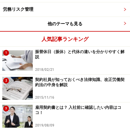
隔離・仲間外し・無視（人間関係からの切り離し）
労務リスク管理
業務上明らかに不要なことや遂行不能なことの強
他のテーマも見る
制、仕事の妨害（過大な要求）
業務上の合理性なく、能力や経験とかけ離れた程度
人気記事ランキング
の低い仕事を命じることや仕事を与えないこと（過
小な要求）
振替休日（振休）と代休の違いを分かりやすく解
1
説
私的なことに過度に立ち入ること（個の侵害）
2018/02/21
契約社員が知っておくべき法律知識、改正労働契
1.はたとえ業務の遂行に関係するものでも前記の「業務
2
約法の中身を解説
の適正な範囲」には当たりません。身体的なダメージを
与えて叱咤激励するスパルタ指導は適正とは言えません
2015/11/16
ね。2.と3.は、原則として「業務の適正な範囲」を超える
雇用契約書とは？ 入社前に確認したい内容はコ
3
と考えられます。4.～6.は、何が「業務の適正な範囲」を
コ！
超えるかは業種や企業文化の影響を受け、具体的な判断
2019/08/09
も行為が行われた状況や行為が継続的であるかどうかに