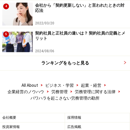
会社から「契約更新しない」と言われたときの対
よって左右される部分があります。各企業・職場で認識
4
応法
をそろえ、その範囲を明確にしておくことがポイントで
す。
2022/03/20
契約社員と正社員の違いは？ 契約社員の定義とメ
5
リット
次のページでは、
パワハラによる企業と従業員のダメー
ジ
を解説しています。
2024/08/06
※記事内容は執筆時点のものです。最新の内容をご確認くださ
ランキングをもっと見る
い。
>
>
>
All About
ビジネス・学習
起業・経営
次のページへ
1
/
3
>
>
>
企業経営のノウハウ
労務管理
労務管理に関する法律
パワハラを起こさない労務管理の勘所
会社概要
採用情報
投資家情報
広告掲載