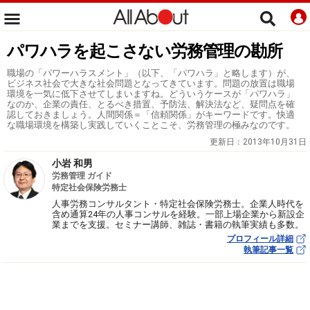
パワハラを起こさない労務管理の勘所
職場の「パワーハラスメント」（以下、「パワハラ」と略します）が、
ビジネス社会で大きな社会問題となってきています。問題の放置は職場
環境を一気に低下させてしまいますね。どういうケースが「パワハラ」
なのか、企業の責任、とるべき措置、予防法、解決法など、疑問点を確
認しておきましょう。人間関係＝「信頼関係」がキーワードです。快適
な職場環境を構築し実践していくことこそ、労務管理の極みなのです。
更新日：
2013年10月31日
小岩 和男
労務管理 ガイド
特定社会保険労務士
人事労務コンサルタント・特定社会保険労務士。企業人時代を
含め通算24年の人事コンサルを経験。一部上場企業から新設企
業までを支援。セミナー講師、雑誌・書籍の執筆実績も多数。
プロフィール詳細
執筆記事一覧