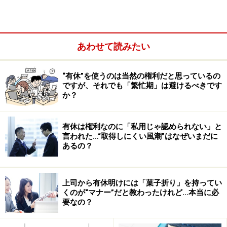
あわせて読みたい
今回の記事では、どういうケースが「パワハラ」なの
“有休”を使うのは当然の権利だと思っているの
か、企業の責任、とるべき措置、予防法、解決法などの
ですが、それでも「繁忙期」は避けるべきです
か？
解説をいたします。マニュアルはあってないような世界
です。職場の人間関係のあり方を今一度考えていくべき
深いテーマと言えるのでしょう。人間関係＝「信頼関
有休は権利なのに「私用じゃ認められない」と
言われた…“取得しにくい風潮”はなぜいまだに
係」がキーワードです。快適な職場環境を構築し実践し
あるの？
ていくことこそ、労務管理の極みなのですね。
上司から有休明けには「菓子折り」を持ってい
くのが“マナー”だと教わったけれど…本当に必
どういう行為が「パワハラ」になるの？
要なの？
最近本当に耳にすることが多い「パワハラ」。それって