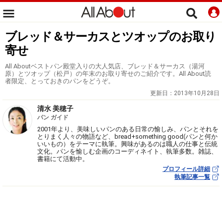
ブレッド＆サーカスとツオップのお取り
寄せ
All Aboutベストパン殿堂入りの大人気店、ブレッド＆サーカス（湯河
原）とツオップ（松戸）の年末のお取り寄せのご紹介です。All About読
者限定、とっておきのパンをどうぞ。
更新日：
2013年10月28日
清水 美穂子
パン ガイド
2001年より、美味しいパンのある日常の愉しみ、パンとそれを
とりまく人々の物語など、bread+something good(パンと何か
いいもの）をテーマに執筆。興味があるのは職人の仕事と伝統
文化。パンを愉しむ企画のコーディネイト、執筆多数。雑誌、
書籍にて活動中。
プロフィール詳細
執筆記事一覧