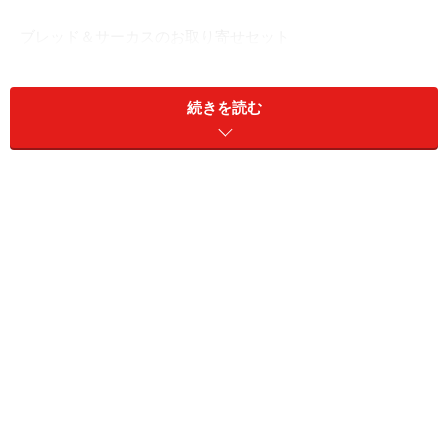
ブレッド＆サーカスのお取り寄せセット
ブレッド＆サーカスで特別につくっていただいたセット
続きを読む
は、全粒粉カンパーニュ、ブール、食パン、スパイシー
チーズ、デーツといちじくの甘めのパン、フルーツ
800（ハーフサイズ）、ブリオッシュレーズン、グラマ
ラススコーンの8点の詰め合わせ。合計3600円をセット
価格の3500円（税込み・送料別）にて。注文方法はこの
記事文末をご覧ください。
セットのパンをご紹介します。
全粒粉カンパーニュとブール