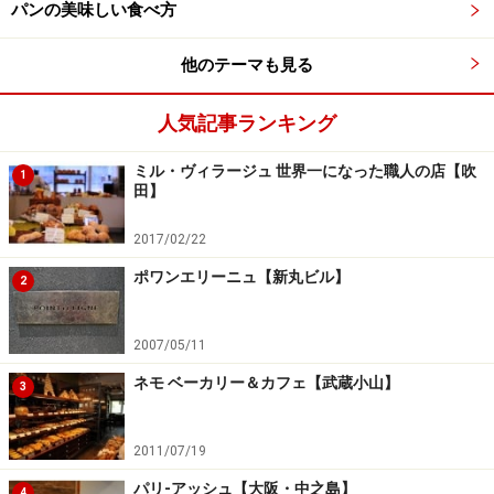
パンの美味しい食べ方
他のテーマも見る
人気記事ランキング
デーツといちじくの甘めのパン
ミル・ヴィラージュ 世界一になった職人の店【吹
1
田】
デーツといちじくの甘めのパン
2017/02/22
ポワンエリーニュ【新丸ビル】
2
セミハードの生地にデーツ（ナツメヤシ）とイチジクの
甘味が練り込まれていて、絶妙のバランス。乳製品と非
2007/05/11
常によく合います。
ネモ ベーカリー＆カフェ【武蔵小山】
3
2011/07/19
フルーツ800
パリ-アッシュ【大阪・中之島】
4