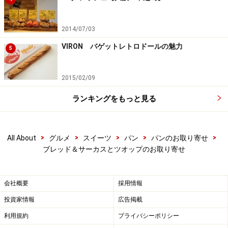
2014/07/03
フルーツ800
VIRON バゲットレトロドールの魅力
5
どのパンもずっしりと内容充実感がありますが、ライ麦
2015/02/09
粉、石臼挽全粒粉、グラハム粉の生地にフルーツとナッ
ツぎっしりのこのパンもかなりのものです。ハーフサイ
ランキングをもっと見る
ズで。
>
>
>
>
>
All About
グルメ
スイーツ
パン
パンのお取り寄せ
ブレッド＆サーカスとツオップのお取り寄せ
会社概要
採用情報
投資家情報
広告掲載
利用規約
プライバシーポリシー