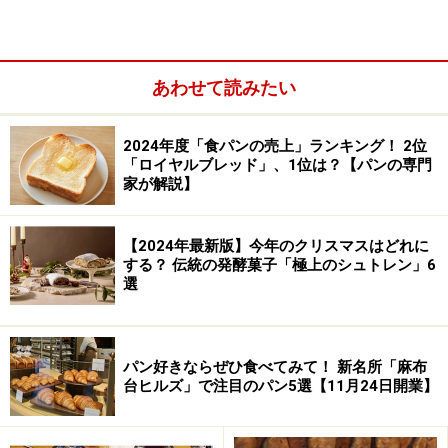
あわせて読みたい
2024年度「食パンの売上」ランキング！ 2位
「ロイヤルブレッド」、1位は？【パンの専門
家が解説】
【2024年最新版】今年のクリスマスはどれに
する？ 伝統の発酵菓子「極上のシュトレン」6
選
全粒粉カンパーニュとブール
パン好きならぜひ食べてみて！ 新名所「麻布
「全粒粉カンパーニュ」は小麦粉の豊かな香味を感じる
台ヒルズ」で注目のパン5選【11月24日開業】
パン。酸味はありません。「ブール」は白くてもっち
り。食パンのようにトーストにも向いています。