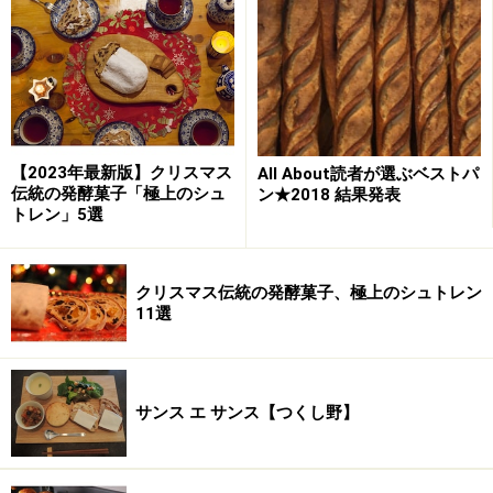
食パン
【2023年最新版】クリスマス
All About読者が選ぶベストパ
食パン
伝統の発酵菓子「極上のシュ
ン★2018 結果発表
トレン」5選
肌理が細かく、食べごたえがあって、いつも人気の角食
はシンプルだからこそ奥が深いパン。よりバランスのと
クリスマス伝統の発酵菓子、極上のシュトレン
れた安定したおいしさを目指して最近、素材の配合や製
11選
法を変更、微調整したそうです。網焼きにすると最高で
す。
サンス エ サンス【つくし野】
スパイシーチーズ