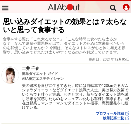
思い込みダイエットの効果とは？太らな
いと思って食事する
食事をする際に「これ太るかな？」「こんな時間に食べたら太るか
な？」なんて葛藤や罪悪感が出て、ダイエットのために本来食べたいも
のを我慢していませんか？ 今回は、そんなストレスが心と体に与える影
響や、思い込みでどれだけ太りやすくなるのかを解説していきます。
更新日：
2021年12月05日
土井 千春
簡単ダイエット ガイド
AEA認定エステティシャン
美の追求を喜びに生きてきた。時には自転車で120km走るガム
シャラダイエットなどダイエット挑戦の人生。美は努力次第で
いくらでも叶うと実感。わざと太り、新たなダイエット法を試
し効果を実感したものをマニュアル化しお客様に伝導する。 現
在は起業しマンツーマンでダイエットを指導、商品開発をし続
けている。
プロフィール詳細
執筆記事一覧