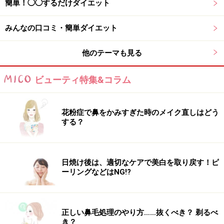
筋肉は血液やリンパ液の代謝を上げますから筋肉量が減
簡単！◯◯するだけダイエット
ると老廃物の排出システムが妨害されます。そこに水分
みんなの口コミ・簡単ダイエット
の排出自体を阻害する作用と重なり、不要な水分や老廃
物が滞りむくみになります。ストレスは一生懸命なダイ
他のテーマも見る
エッターほど強くそれが原因で逆効果になるのです。
まさに悪夢のサイクルとなります。
ビューティ特集&コラム
ストレス→コルチゾール分泌→むくみ・脂肪蓄積→スト
花粉症で鼻をかみすぎた時のメイク直しはどう
レス……
というような。
する？
ストレスによる行動への影響
日焼け後は、適切なケアで美白を取り戻す！ピ
ーリングなどはNG!?
■セロトニン分泌量の低下/不足
セロトニン
とは幸せのホルモンともよばれる、脳の神経
伝達物質です。セロトニンにはストレスを軽減してくれ
正しい鼻毛処理のやり方……抜くべき？ 剃るべ
る働きがありますが、ストレスが長期でかかると大量に
き？