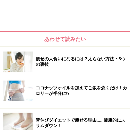
ストレスホルモンとも呼ばれる「コルチゾ
ール」の及ぼす影響
コルチゾール
は、ストレスにより分泌されるホルモンの
あわせて読みたい
代表です。コルチゾールが及ぼす影響をご説明します。
■免疫機能の低下
痩せの大食いになるには？太らない方法・5つ
の裏技
血圧や血糖レベルを高め、免疫機能の低下をもたらしま
す。また、脂肪の合成を促す働きがあるため、肥満を促
進します。
ココナッツオイルを加えてご飯を炊くだけ！カ
ロリーが半分に⁉
■成長ホルモンの分泌の低下
体内の
成長ホルモン
の分泌量が減少し、その影響で脂肪
燃焼が妨げられ脂肪が溜まります。成長ホルモンは若返
背伸びダイエットで痩せる理由……健康的にス
りホルモンとも呼ばれ、分泌量が低下することで肌も荒
リムダウン！