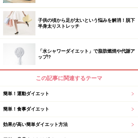
■インスリンの過剰分泌
ダイエッターにとって「むくみ」「脂肪蓄積」は絶対に
子供の頃から足が太いという悩みを解消！脱下
半身太りストレッチ
許せないですよね！
ダイエットには「エネルギー代謝」と「水分代謝」が活
発であることが非常に重要です。
「水シャワーダイエット」で脂肪燃焼や代謝ア
ップ!?
しかし、ストレスにより足りなくなった糖分を脳に供給
しようとして、コルチゾールが分泌されると、筋肉が分
この記事に関連するテーマ
解されブドウ糖に変わる新糖生という現象が起こり、血
糖値を上昇させます。
簡単！運動ダイエット
血糖値の上昇により、インスリンが過剰分泌され、行き
簡単！食事ダイエット
場を失ったブドウ糖は、脂肪細胞（とくに内臓脂肪）へ
と蓄積されることになります。
効果が高い簡単ダイエット方法