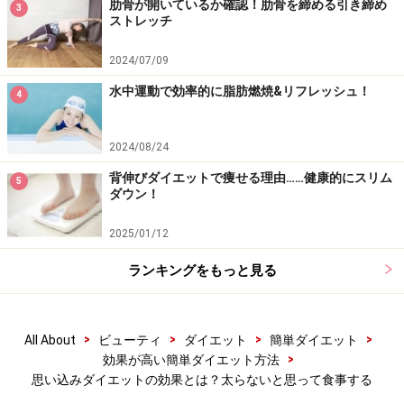
肋骨が開いているか確認！肋骨を締める引き締め
感を感じなくするのが一つのやり方ではないでしょう
3
ストレッチ
か。実際にこの「食べても太らない」という思い込みが
どれだけ効果があるということを説明していきたいと思
2024/07/09
います。
水中運動で効率的に脂肪燃焼&リフレッシュ！
4
■思い込みの影響
2024/08/24
背伸びダイエットで痩せる理由……健康的にスリム
5
ダウン！
美味しく食事しよう
2025/01/12
痩せている人に限って、好きなものを気にせず食べてい
る傾向ってありますよね。痩せている人は食べる時に太
ランキングをもっと見る
ると思って食べていません。「病は気から」という言葉
があるように、人の身体は思い込みにより良い影響・悪
>
>
>
>
All About
ビューティ
ダイエット
簡単ダイエット
い影響を受けます。
>
効果が高い簡単ダイエット方法
思い込みダイエットの効果とは？太らないと思って食事する
実際に
「プラシーボ効果」
という科学的に証明されてい