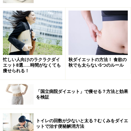
れてきます。
■筋肉量の減少
筋肉量が減る原因は大きく分けて2つあります。
1つはコルチゾールにより筋肉が糖に分解される現象、
もう1つはタンパク質（筋肉）の合成が阻害され筋肉が
増加しないという現象です。筋肉量の減少により、中心
性肥満（胴体の中心に脂肪がつく肥満の形態）の症状が
忙しい人向けのラクラクダイ
秋ダイエットの方法！ 食欲の
エット8選……時間がなくても
秋でも太らない5つのルール
でることがあります。
痩せられる！
■水分代謝の低下
「国立病院ダイエット」で痩せる？方法と効果
水分代謝とは汗や老廃物を水分により体から排泄するこ
を検証
とですが、コルチゾールは抗利尿ホルモンなので、水分
の排出を阻害します。すると、体内に水分を溜め込むよ
うになり、腸に必要な水分がいかなくなると便秘にもな
トイレの回数が少ないと太る？むくみをダイエ
ります。
ットで治す便秘解消方法