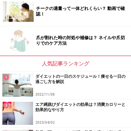
チークの適量って一体どれくらい？ 動画で確
認！
ダイエットストレスと決別！
ダイエットにどんなイメージをもたれますか？実際は辛
爪が割れた時の対処や補修は？ ネイルや爪切
りでのケア方法
いとか続かないというマイナスのイメージが強いと思い
ますが、冒頭で述べた通り、頑張りすぎは結局ストレス
に繋がるので楽しく、良いイメージで行うことをお勧め
人気記事ランキング
します。
ダイエットの一日のスケジュール！痩せる一日の
1
過ごし方を解説
つまり、ダイエットの成功には罪悪感（ストレス）を感
じなくすることが大切です。実際にストレスフリーの状
2022/11/08
態で食べた場合には「アレ？あんな食べたのに痩せて
エア縄跳びダイエットの効果は？消費カロリーと
2
る」なんてことも意外とあるものなのです。
効果的なやり方
2023/04/02
つまり、「食べても太らない」と思い込むことで、罪悪