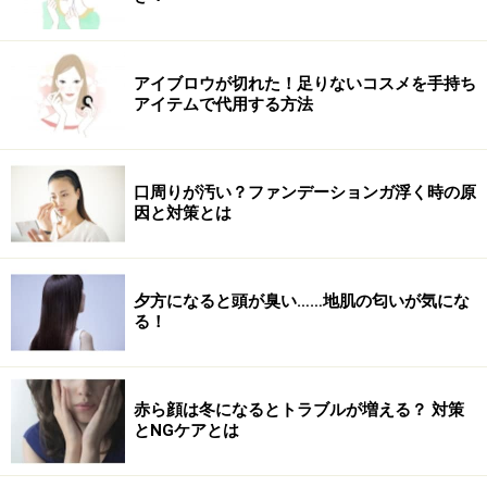
消費され不足してしまいます。 甘い物に含まれるブドウ
糖は、セロトニンの生成を助ける働きがあります。スト
レスでセロトニンが不足してくるとそれを補充するた
アイブロウが切れた！足りないコスメを手持ち
アイテムで代用する方法
め、無意識に甘いものが欲しくなったり、過食に繋がっ
たりします。
食べても食べても満足感を得られなくなるとも言われて
口周りが汚い？ファンデーションガ浮く時の原
ます。
因と対策とは
■自律神経の乱れ
ストレスは自律神経にも大きく影響します。ストレスが
夕方になると頭が臭い……地肌の匂いが気にな
る！
かかると交感神経が刺激され、視床下部にある摂食中枢
を刺激し、過食に繋がります。
赤ら顔は冬になるとトラブルが増える？ 対策
とNGケアとは
ダイエットの大敵となる罪悪感（ストレ
ス）と決別するために……