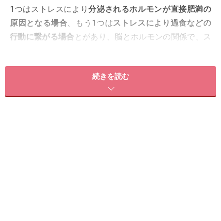
1つはストレスにより
分泌されるホルモンが直接肥満の
原因となる
場合
、もう1つは
ストレスにより過食などの
行動に繋がる
場合
とがあり、脳とホルモンの関係で、ス
トレスは実際に色々な肥満効果をもたらしているので
す。
続きを読む
＜目次＞
ストレスホルモンとも呼ばれる「コルチゾール」の及ぼ
す影響
ストレスによる行動への影響
ダイエットの大敵となる罪悪感（ストレス）と決別する
ために
ストレスフリーで楽しい食事を！