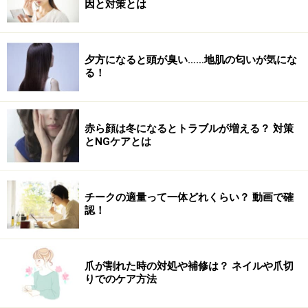
脂肪1キロを減らすために必要なカロリーは7200kcal
因と対策とは
1ヶ月で1キロを減らしたいのであれば、7200÷30＝
240kcal
夕方になると頭が臭い……地肌の匂いが気にな
る！
1日で240kcalを消費することが必要です。ご飯1杯分
（150g）のカロリーですが、運動で240kcalを使うに
は、どのくらいの運動が必要かといいますと……
赤ら顔は冬になるとトラブルが増える？ 対策
とNGケアとは
女性（30才、50キロの想定）：急ぎ足ウォーキングで約
1時間、水泳のクロール30分
男性（30才、70キロの想定）：急ぎ足ウォーキングで45
チークの適量って一体どれくらい？ 動画で確
分、水泳のクロール20分
認！
もし1ヶ月で2キロ減らしたいなら、2倍の480kcal消費す
ればいいのです。具体的に数字で目標を決めましょう。
爪が割れた時の対処や補修は？ ネイルや爪切
男性が減量スピードが速いのは筋肉量が多いので基礎代
りでのケア方法
謝量が女性に比べて高いからです。また女性は生理があ