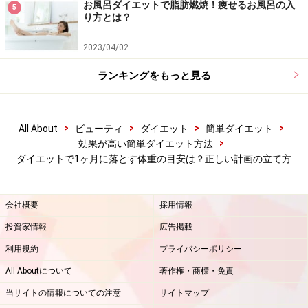
お風呂ダイエットで脂肪燃焼！痩せるお風呂の入
とです。以下をリストアップしてみましょう。
5
り方とは？
なぜ痩せたいのか（例：足が太くてショートパンツが履
2023/04/02
けないから）
ランキングをもっと見る
痩せたら何がしたいのか（例：ショートパンツを履いて
表参道をショッピング）
何キロ減らしたいのか（例：9キロ減らして48キロにな
>
>
>
>
All About
ビューティ
ダイエット
簡単ダイエット
りたい）
>
効果が高い簡単ダイエット方法
ダイエットで1ヶ月に落とす体重の目安は？正しい計画の立て方
1ヶ月に何キロ減らすか（現在の体重×0.05で計算）
どれくらいの期間で達成するのか（1ヶ月の目標体重か
会社概要
採用情報
ら逆算）
投資家情報
広告掲載
毎日どれくらいの運動量が必要か（例：1キロ減量に必
利用規約
プライバシーポリシー
要な消費カロリー240kca／日。そのための運動はウォー
All Aboutについて
著作権・商標・免責
キング2時間とトレーニング、もしくはプールでクロー
当サイトの情報についての注意
サイトマップ
ルを1時間強。）