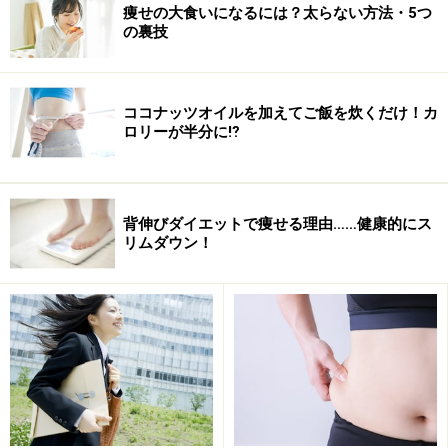
痩せの大食いになるには？太らない方法・5つ
の裏技
ココナッツオイルを加えてご飯を炊くだけ！カ
ロリーが半分に⁉
背伸びダイエットで痩せる理由……健康的にス
1ヶ月に落としていい体重の目安は自分の全
リムダウン！
体重の5％まで！
人間は1ヶ月に減らしてもいい体重が決まっているのを
ご存知ですか。実は体重の5％までと言われています。
例えば60キロの人は3キロまで。それ以上減らすと人体
は生命の危険を感じて、ホメオスタシス（恒常性）が働
き、ダイエットをする前の状態に戻そうとするのです。
体重の5％は「体が異変に気づかない重さ」。これを基