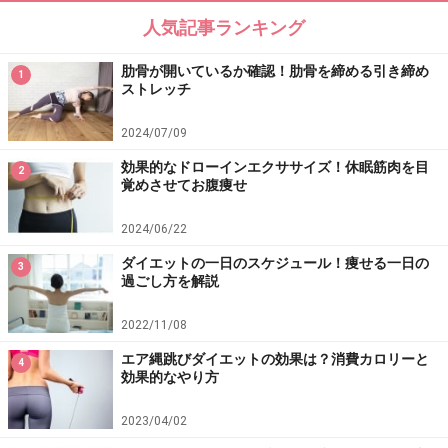
るために減量スピードはゆっくりです。
人気記事ランキング
肋骨が開いているか確認！肋骨を締める引き締め
1
ストレッチ
2024/07/09
効果的なドローインエクササイズ！休眠筋肉を目
2
覚めさせてお腹痩せ
2024/06/22
ダイエットの一日のスケジュール！痩せる一日の
3
過ごし方を解説
2022/11/08
エア縄跳びダイエットの効果は？消費カロリーと
ダイエット計画の立て方：まずは目標を決
4
効果的なやり方
めること
2023/04/02
ダイエットに成功するためには具体的な目標を決めるこ