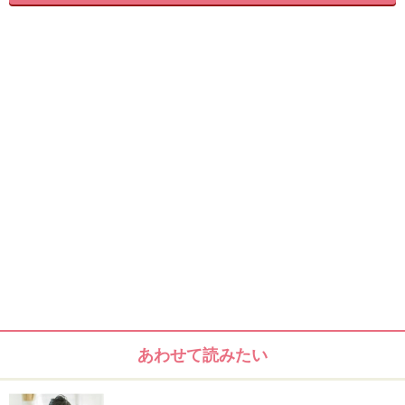
はあなたのダイエット計画が間違っているかもしれませ
ん。計画に無理はありませんか？ 次を人生最後のダイエ
ットにするために、まずはダイエット計画の立て方を知
りましょう。
＜目次＞
1ヶ月に落としていい体重の目安は自分の全体重の5％ま
で！
1ヶ月で10キロ減らすことは不可能？
計算しましょう！脂肪1キロ減らすには？
ダイエット計画の立て方：まずは目標を決めること
あわせて読みたい