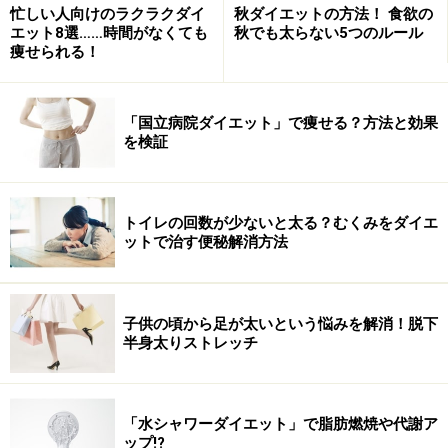
忙しい人向けのラクラクダイ
秋ダイエットの方法！ 食欲の
準に計画を立てるとダイエットは成功しやすいです。
エット8選……時間がなくても
秋でも太らない5つのルール
痩せられる！
先ほどの60キロの人が1ヶ月で3キロ以上減量すると体が
危険を感じてリバウンドをしやすくなります。無理なダ
「国立病院ダイエット」で痩せる？方法と効果
イエットをするとリバウンドしやすくなるのはこういっ
を検証
た体の仕組みです。リバウンドによって太った場合、ダ
イエットで失われた筋肉や骨などは増えず、体脂肪だけ
が増えてしまい、どんどん痩せにくい体になります。ま
トイレの回数が少ないと太る？むくみをダイエ
ットで治す便秘解消方法
た何度もダイエットとリバウンドを繰り返すのは体にと
ても大きな負担……。ダイエットは何度もするものではな
く、1回で成功して維持をすることが肌のハリを保った
子供の頃から足が太いという悩みを解消！脱下
り、美しいボディラインを作る秘訣です。
半身太りストレッチ
ちなみにホメオスタシスは体が栄養不足を感じて発動す
るので、ビタミンやミネラルを含む野菜、きのこ、海藻
「水シャワーダイエット」で脂肪燃焼や代謝ア
を十分摂取することで体の栄養不足を感じにくくなりま
ップ!?