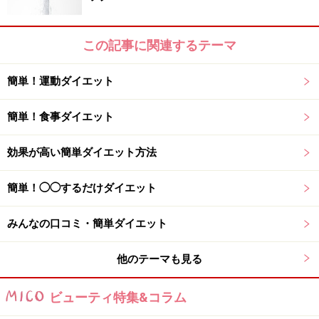
す。コンスタントに体重を落としたいならぜひ野菜、海
藻、きのこを積極的に食べてください。
この記事に関連するテーマ
簡単！運動ダイエット
1ヶ月で10キロ減らすことは不可能？
簡単！食事ダイエット
効果が高い簡単ダイエット方法
「1ヶ月で10キロ痩せる」というキャッチが目に付くことも
簡単！◯◯するだけダイエット
みんなの口コミ・簡単ダイエット
「1ヶ月で10キロダイエット」なんてキャッチフレーズ
があるサプリメントやダイエットグッズがあったら、そ
他のテーマも見る
の存在自体を疑ったほうがいいです。極端なものにはリ
スクがあります。特に女性の場合、極端な減量は生理が
ビューティ特集&コラム
止まってしまったり、ホルモンバランスを崩す原因とな