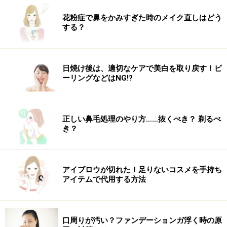
り、健康を害する可能性もあります。
花粉症で鼻をかみすぎた時のメイク直しはどう
する？
■絶食など極端なダイエット弊害例
疲労・便秘・肌荒れ・体温低下・頻尿・イライラ・持久
力低下・薄毛・肌のたるみ・年齢より老けて見える・性
日焼け後は、適切なケアで美白を取り戻す！ピ
ーリングなどはNG!?
的興味減退・ノイローゼ・ヒステリー・むくみ
正しい鼻毛処理のやり方……抜くべき？ 剃るべ
計算しましょう！脂肪1キロ減らすには？
き？
ダイエットを開始するとまず減るのは水分です。その次
に脂肪が減り始めますが、体脂肪の減量スピードはゆっ
アイブロウが切れた！足りないコスメを手持ち
くりです。ですから、最初は減量がスムーズにいったけ
アイテムで代用する方法
どだんだん落ちにくくなってきたというのはダイエット
は順調に進んでいるということです。
口周りが汚い？ファンデーションガ浮く時の原