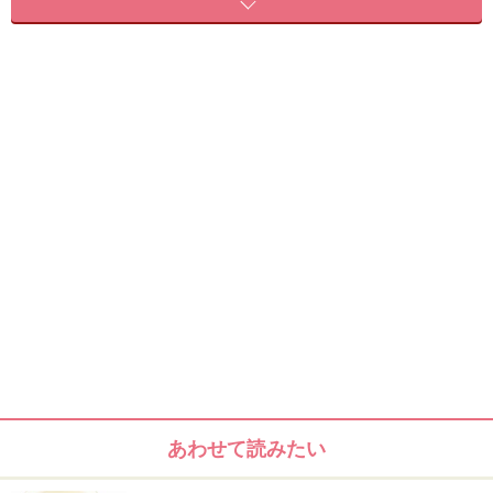
自身の体質及び健康状態を十分に考慮したうえで、正しい方法で
おこなってください。また、全ての方への有効性を保証するもの
ではありません。
【編集部おすすめの購入サイト】
Amazonで人気のダイエット用品をチェック！
楽天市場で人気のダイエット用品をチェック！
あわせて読みたい