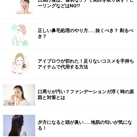
日焼け後は、適切なケアで美白を取り戻す！ピ
ーリングなどはNG!?
正しい鼻毛処理のやり方……抜くべき？ 剃るべ
き？
アイブロウが切れた！足りないコスメを手持ち
アイテムで代用する方法
口周りが汚い？ファンデーションガ浮く時の原
因と対策とは
夕方になると頭が臭い……地肌の匂いが気にな
る！