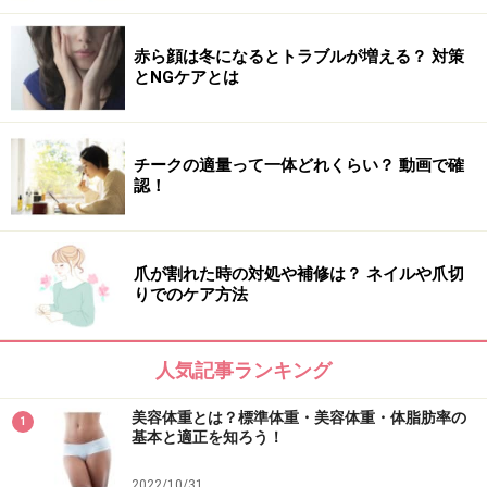
赤ら顔は冬になるとトラブルが増える？ 対策
とNGケアとは
チークの適量って一体どれくらい？ 動画で確
認！
爪が割れた時の対処や補修は？ ネイルや爪切
りでのケア方法
人気記事ランキング
美容体重とは？標準体重・美容体重・体脂肪率の
1
基本と適正を知ろう！
2022/10/31