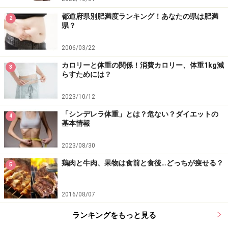
都道府県別肥満度ランキング！あなたの県は肥満
2
県？
2006/03/22
カロリーと体重の関係！消費カロリー、体重1kg減
3
らすためには？
2023/10/12
「シンデレラ体重」とは？危ない？ダイエットの
4
基本情報
2023/08/30
鶏肉と牛肉、果物は食前と食後…どっちが痩せる？
5
2016/08/07
ランキングをもっと見る