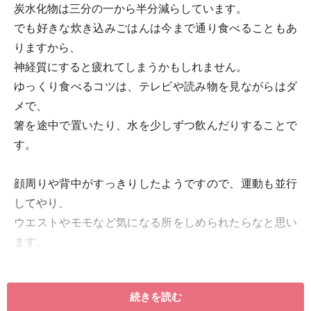
炭水化物は三分の一から半分減らしています。
でも好きな炊き込みごはんは今まで通り食べることもあ
りますから、
神経質にすると疲れてしまうかもしれません。
ゆっくり食べるコツは、テレビや読み物を見ながらはダ
メで、
箸を途中で置いたり、水を少しずつ飲んだりすることで
す。
顔周りや背中がすっきりしたようですので、運動も並行
してやり、
ウエストやモモなど気になる所をしめられたらなと思い
ます。
※記事内容は執筆時点のものです。最新の内容をご確認くださ
い。
続きを読む
※ダイエットは個人の体質、また、誤った方法による実践に起因
して体調不良を引き起こす場合があります。実践の際には、必ず