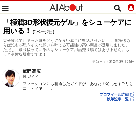
「極潤3D形状復元ゲル」をシューケアに
用いる！
(2ページ目)
大分疲れてしまった靴をどうにか良い感じに復活させたい……。靴好きな
らば誰もが思うそんな願いを叶える可能性の高い商品が登場しました。
ただし、取り扱っているのはシューケア用品売り場ではありません。も
っと身近な場所ですよ！
更新日：
2013年09月26日
飯野 高広
靴 ガイド
ファッションにも精通したガイドが、あなたの足元をキラリと
コーディネート。
プロフィール詳細
執筆記事一覧