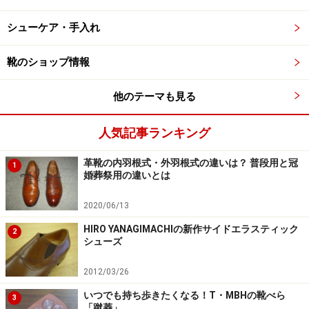
シューケア・手入れ
靴のショップ情報
他のテーマも見る
人気記事ランキング
革靴の内羽根式・外羽根式の違いは？ 普段用と冠
1
婚葬祭用の違いとは
2020/06/13
HIRO YANAGIMACHIの新作サイドエラスティック
2
シューズ
2012/03/26
いつでも持ち歩きたくなる！T・MBHの靴べら
3
「蹴菱」