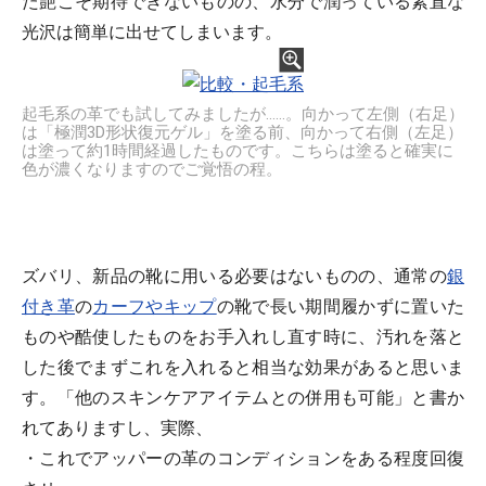
た艶こそ期待できないものの、水分で潤っている素直な
光沢は簡単に出せてしまいます。
起毛系の革でも試してみましたが……。向かって左側（右足）
は「極潤3D形状復元ゲル」を塗る前、向かって右側（左足）
は塗って約1時間経過したものです。こちらは塗ると確実に
色が濃くなりますのでご覚悟の程。
ズバリ、新品の靴に用いる必要はないものの、通常の
銀
付き革
の
カーフやキップ
の靴で長い期間履かずに置いた
ものや酷使したものをお手入れし直す時に、汚れを落と
した後でまずこれを入れると相当な効果があると思いま
す。「他のスキンケアアイテムとの併用も可能」と書か
れてありますし、実際、
・これでアッパーの革のコンディションをある程度回復