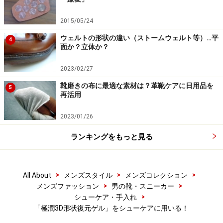
2015/05/24
ウェルトの形状の違い（ストームウェルト等）…平
4
面か？立体か？
2023/02/27
靴磨きの布に最適な素材は？革靴ケアに日用品を
5
再活用
2023/01/26
ランキングをもっと見る
>
>
>
All About
メンズスタイル
メンズコレクション
>
>
メンズファッション
男の靴・スニーカー
>
シューケア・手入れ
「極潤3D形状復元ゲル」をシューケアに用いる！