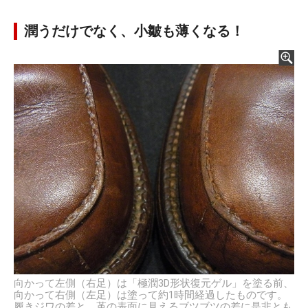
潤うだけでなく、小皺も薄くなる！
向かって左側（右足）は「極潤3D形状復元ゲル」を塗る前、
向かって右側（左足）は塗って約1時間経過したものです。
履きジワの差と、革の表面に見えるブツブツの差に是非とも