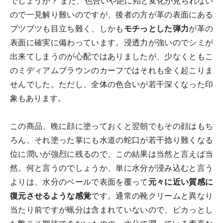
でしょうか？ また、色合いや艶に殆ど変化が見られない
ので一見解り難いのですが、後者の方が革の表面にある
ブツブツも目立ち難く、しかも
モチっとした弾力
が革の
表面に確実に備わっています。浸透力が強いのでシミが
出来てしまうのが心配ではありましたが、少なくともこ
のミディアムブラウンのカーフではそれも全く起こりま
せんでした。ただし、全体の色合いが若干深くなった印
象もあります。
この商品、晩に顔に塗っておくと翌朝でもその顔はもち
ろん、それ塗った掌にも水道の蛇口が若干捻り難くなる
位に潤いが強烈に残るので、この結果は当然と言えば当
然。何と言うのでしょうか、単に水分が浸み込むと言う
よりは、水分のベールで表面を覆って
元々に近い質感に
復元させるような感覚
です。通常の靴クリームと異なり
当たり前ですが蝋分は含まれていないので、ピカっとし