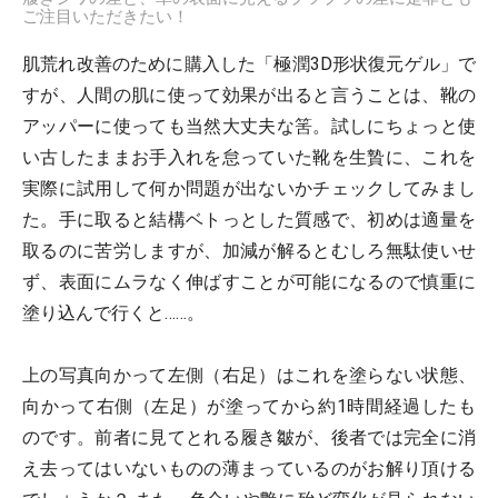
ご注目いただきたい！
肌荒れ改善のために購入した「極潤3D形状復元ゲル」で
すが、人間の肌に使って効果が出ると言うことは、靴の
アッパーに使っても当然大丈夫な筈。試しにちょっと使
い古したままお手入れを怠っていた靴を生贄に、これを
実際に試用して何か問題が出ないかチェックしてみまし
た。手に取ると結構ベトっとした質感で、初めは適量を
取るのに苦労しますが、加減が解るとむしろ無駄使いせ
ず、表面にムラなく伸ばすことが可能になるので慎重に
塗り込んで行くと……。
上の写真向かって左側（右足）はこれを塗らない状態、
向かって右側（左足）が塗ってから約1時間経過したも
のです。前者に見てとれる履き皺が、後者では完全に消
え去ってはいないものの薄まっているのがお解り頂ける