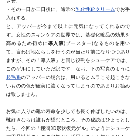
させ、
・その一日か二日後に、通常の
乳化性靴クリーム
でお手
入れする。
と、アッパーが今まで以上に元気になってくれるので
す。女性のスキンケアの世界では、基礎化粧品の効果を
高めるため初めに
導入液
(ブースター)なるものを用い
て、言わば地ならしを行うのが当たり前になりつつあり
ますが、その「導入液」と同じ役割をシューケアでは、
このゲルにしていただ訳です。なお、下の写真のように
起毛系
のアッパーの場合は、用いるとムラこそ起こさな
いものの色が確実に濃くなってしまうのであまりお勧め
は致しません。
お気に入りの靴の寿命を少しでも長く伸ばしたいのは、
靴好きならは誰もが望むところ。その秘訣はひょっとし
たら、今回の「極潤3D形状復元ゲル」のようにシューケ