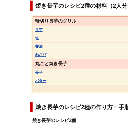
焼き長芋のレシピ2種の材料（2人分
輪切り長芋のグリル
長芋
塩
醤油
わさび
丸ごと焼き長芋
長芋
バター
焼き長芋のレシピ2種の作り方・手
焼き長芋のレシピ2種