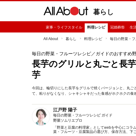
暮らし
家事・ライフスタイル
料理レシピ
冠婚葬祭
生
All About
暮らし
料理レシピ
毎日の野菜・フ
毎日の野菜・フルーツレシピ
／ガイドのおすすめ
長芋のグリルと丸ごと長芋
芋
今回は、輪切りにした長芋をグリルで焼くバージョンと、丸ご
て、粘りがなくなり、シャキシャキだった食感がホクホクの食
江戸野 陽子
毎日の野菜・フルーツレシピ ガイド
野菜ソムリエプロ
「野菜と豆腐の料理家」としてwebを中心にコラ
菜・フルーツ・豆腐製品の選び方、保存方法、下