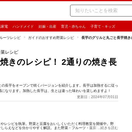
活家電
ハンドメイド
妊娠・出産
育児・赤ちゃん
子育て・キッズ
ルーツレシピ
ガイドのおすすめ野菜レシピ
長芋のグリルと丸ごと長芋焼き
野菜レシピ
焼きのレシピ！ 2通りの焼き長
との長芋をオーブンで焼くバージョンを紹介します。長芋は加熱するに従っ
感になります。加熱した長芋は、生とは違った味わいを楽しめますよ！
更新日：2024年07月01日
ムやレシピを執筆。野菜と豆腐をおいしくいただく料理教室を開催中。野
ごしらえなどを分かりやすく解説。また野菜・フルーツ・豆腐製品をおいし
...続きを読む