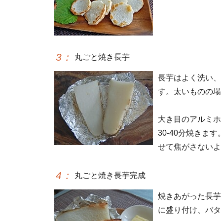
3
：
丸ごと焼き長芋
長芋はよく洗い、
す。太いものの場
大き目のアルミホ
30-40分焼き
せて焦がさないよ
4
：
丸ごと焼き長芋完成
焼きあがった長芋
に盛り付け、バタ