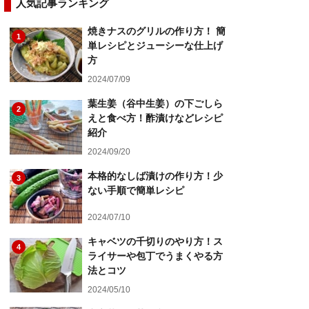
人気記事ランキング
焼きナスのグリルの作り方！ 簡
1
単レシピとジューシーな仕上げ
方
2024/07/09
葉生姜（谷中生姜）の下ごしら
2
えと食べ方！酢漬けなどレシピ
紹介
2024/09/20
本格的なしば漬けの作り方！少
3
ない手順で簡単レシピ
2024/07/10
キャベツの千切りのやり方！ス
4
ライサーや包丁でうまくやる方
法とコツ
2024/05/10