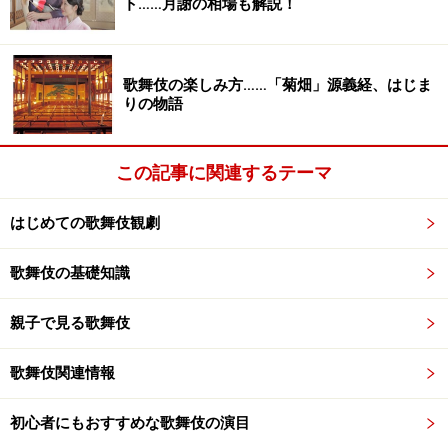
ト……月謝の相場も解説！
大家さんの策にだまされて最後には十三両しか手に入り
ません。
歌舞伎の楽しみ方……「菊畑」源義経、はじま
また劇中で初鰹（江戸っ子は初物を珍重したので常識で
りの物語
は考えられない値段になります）を三分（さんぶ）とい
う値段で手に入れます。同じ長屋の住人がこの値段を聞
この記事に関連するテーマ
いて、自分なら新しい着物でも仕立てるところだと驚き
ます。
はじめての歌舞伎観劇
「
与話情浮名横櫛
(よわなさけうきなのよこぐし)」、通
歌舞伎の基礎知識
称切られ与三郎というお芝居では、蝙蝠安(こうもりや
す)と主人公の与三郎(よさぶろう)がとある家にタカリに
親子で見る歌舞伎
出かけてゆきます。ここで初めに「二朱(にしゅ)」とい
歌舞伎関連情報
う金額を手渡され蝙蝠安が「なめるな！」と激高しま
す。
初心者にもおすすめな歌舞伎の演目