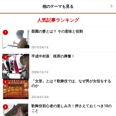
他のテーマも見る
与三郎
こうしたお芝居に出てくる金銭感覚、当時の人はすんな
人気記事ランキング
りと理解していたはずですよね。私たちには「円」の感
梨園の妻とは？ その意味と役割
覚しかありませんから、この辺り、なかなか苦労しま
1
す。また、当時の物価もわかりませんから、それが「高
い」のか「安い」のかも、なかなか腑に落ちないわけで
2019/04/16
す。
平成中村座 桜席の興奮！
2
2008/10/10
一両の価値は？
「女形」とは？歌舞伎では、なぜ男が女役をする
3
のか
まずは貨幣の基本的なことですが「一両＝四分＝十六
朱」が芝居でよく登場するものです。
2024/01/04
歌舞伎初心者の楽しみ方！押さえておくべき10の
4
さて江戸時代、長屋住まいの四人家族なら
一両あれば一
こと