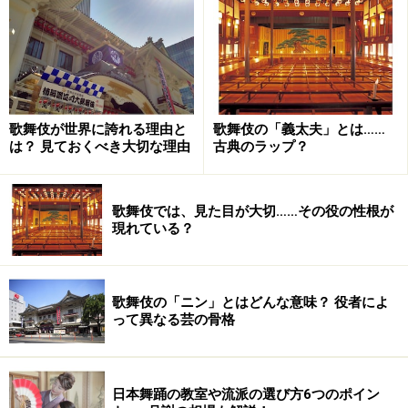
歌舞伎が世界に誇れる理由と
歌舞伎の「義太夫」とは……
は？ 見ておくべき大切な理由
古典のラップ？
この五十両、長兵衛さんの借金を助けるために一人娘が
吉原に身を売って作ってくれたお金です。そして劇中で
歌舞伎では、見た目が大切……その役の性根が
は長兵衛さんはこのお金を約一年以内に（故・勘三郎さ
現れている？
んの場合。菊五郎さんが演じる時は四ヶ月程度の設定）
返す約束をします。
歌舞伎の「ニン」とはどんな意味？ 役者によ
「
髪結新三
」というお芝居でもお金の話題がたくさん出
って異なる芸の骨格
てきます。新三が、材木商の娘をかどわかして身の代に
取ろうとする金額が百両。これを値切りに値切られて納
得した値段が三十両。芝居の中ではさらにこれを強欲な
日本舞踊の教室や流派の選び方6つのポイン