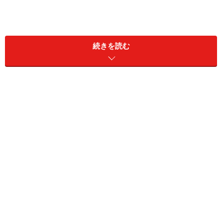
続きを読む
＜目次＞
お芝居の中のお金
一両の価値は？
江戸時代の通貨を現在の価格に置き換えると？