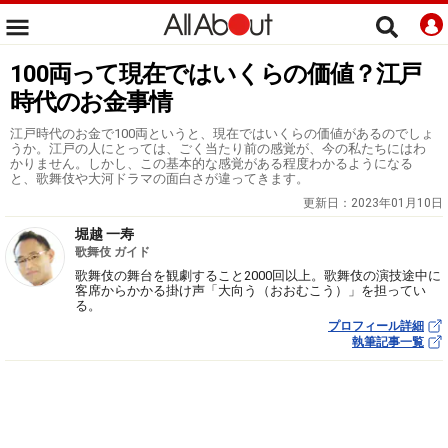
100両って現在ではいくらの価値？江戸
時代のお金事情
江戸時代のお金で100両というと、現在ではいくらの価値があるのでしょ
うか。江戸の人にとっては、ごく当たり前の感覚が、今の私たちにはわ
かりません。しかし、この基本的な感覚がある程度わかるようになる
と、歌舞伎や大河ドラマの面白さが違ってきます。
更新日：
2023年01月10日
堀越 一寿
歌舞伎 ガイド
歌舞伎の舞台を観劇すること2000回以上。歌舞伎の演技途中に
客席からかかる掛け声「大向う（おおむこう）」を担ってい
る。
プロフィール詳細
執筆記事一覧