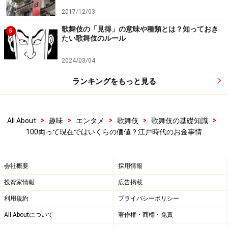
ヶ月の暮らしが出来たともいいます。
当時は殆どの町人
2017/12/03
が月給ではなく、一日単位で稼ぎを得ていたようです。
長屋の住人については、居職で350文、出職で410文程度
歌舞伎の「見得」の意味や種類とは？知っておき
5
たい歌舞伎のルール
という資料がありました。一日300文の稼ぎで20日間だ
と月収は一両となります。毎日安定的に同じだけ稼げた
2024/03/04
わけでもないでしょうから、一ヶ月で一両というのは、
ランキングをもっと見る
かなり信憑性が高そうです。なお、芝居の書かれた時期
にもよりますが、一両の価値は8万円から20万円程度の
振り幅で変動しているようです。
>
>
>
>
>
All About
趣味
エンタメ
歌舞伎
歌舞伎の基礎知識
100両って現在ではいくらの価値？江戸時代のお金事情
では、先に挙げた例を計算してみましょう。一両8万円
と、一番安く見積もったとして……
会社概要
採用情報
弁天小僧がゆすろうとした金額（＝百両）は
800万
投資家情報
広告掲載
円
。
利用規約
プライバシーポリシー
長兵衛さんの借金、娘の吉原に身を売った額は400
All Aboutについて
著作権・商標・免責
万円。