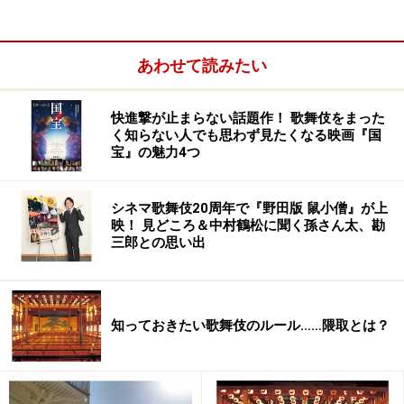
あわせて読みたい
お芝居の中のお金
もう少し例を挙げてみましょう。
快進撃が止まらない話題作！ 歌舞伎をまった
く知らない人でも思わず見たくなる映画『国
宝』の魅力4つ
「
人情噺文七元結
(にんじょうばなしぶんしちもっと
い)」という落語をもとにしたお芝居では、長兵衛さんと
シネマ歌舞伎20周年で『野田版 鼠小僧』が上
いう主人公が五十両のお金をめぐって悲喜こもごものド
映！ 見どころ＆中村鶴松に聞く孫さん太、勘
ラマを演じます。
三郎との思い出
知っておきたい歌舞伎のルール……隈取とは？