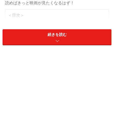
読めばきっと映画が見たくなるはず！
＜目次＞
どんなストーリー？ 映画『国宝』のあらすじ
歌舞伎を見たことがなくても面白い『国宝』の魅力4つ
続きを読む
もっと楽しみたい人はぜひ原作を
本物の歌舞伎も見てみてほしい
どんなストーリー？ 映画『国宝』のあらす
じ