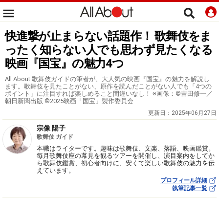
快進撃が止まらない話題作！ 歌舞伎をま
ったく知らない人でも思わず見たくなる
映画『国宝』の魅力4つ
All About 歌舞伎ガイドの筆者が、大人気の映画『国宝』の魅力を解説し
ます。歌舞伎を見たことがない、原作を読んだことがない人でも「4つの
ポイント」に注目すれば楽しめること間違いなし！ ※画像：©吉田修一／
朝日新聞出版 ©2025映画「国宝」製作委員会
更新日：
2025年06月27日
宗像 陽子
歌舞伎 ガイド
本職はライターです。趣味は歌舞伎、文楽、落語、映画鑑賞。
毎月歌舞伎座の幕見を観るツアーを開催し、演目案内をしてか
ら歌舞伎鑑賞、初心者向けに、安くて楽しい歌舞伎の魅力を伝
えています。
プロフィール詳細
執筆記事一覧