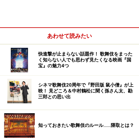
喜久雄の才能を見いだす上方役者の花井半二郎（渡辺謙） ※
画像：©吉田修一／朝日新聞出版 ©2025映画「国宝」製作委
員会
原作は、朝日新聞で2017年1月1日～2018年5月29日に掲
載された小説です。主人公の喜久雄（吉沢亮）は、立花
あわせて読みたい
組というヤクザの親分の長男として生まれましたが、新
年会の日、父親がヤクザの抗争で殺されてしまいます。
快進撃が止まらない話題作！ 歌舞伎をまった
く知らない人でも思わず見たくなる映画『国
宝』の魅力4つ
しかし、その日喜久雄が余興で演じた『積恋雪関扉（つ
もるこいゆきのせきのと）』を見て才能を感じた歌舞伎
役者の花井半二郎に引き取られ、歌舞伎の女形としての
シネマ歌舞伎20周年で『野田版 鼠小僧』が上
映！ 見どころ＆中村鶴松に聞く孫さん太、勘
道を歩むこととなります。半二郎には喜久雄と同い年の
三郎との思い出
俊介（横浜流星）という息子がいて、2人は同じ学校に
通い、同じ道を進み、切磋琢磨していきます。
知っておきたい歌舞伎のルール……隈取とは？
＞次ページ：歌舞伎を見たことがなくても面白い『国
宝』の魅力4つ