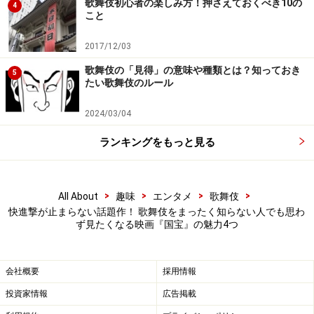
歌舞伎初心者の楽しみ方！押さえておくべき10の
4
こと
2017/12/03
歌舞伎の「見得」の意味や種類とは？知っておき
5
たい歌舞伎のルール
2024/03/04
ランキングをもっと見る
>
>
>
>
All About
趣味
エンタメ
歌舞伎
快進撃が止まらない話題作！ 歌舞伎をまったく知らない人でも思わ
ず見たくなる映画『国宝』の魅力4つ
会社概要
採用情報
投資家情報
広告掲載