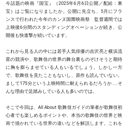
今話題の映画『国宝』（2025年6月6日公開／配給：東
宝）はご覧になりましたか。公開に先立ち、5月にフラ
ンスで行われた今年のカンヌ国際映画祭 監督週間では
上映後6分間のスタンディングオベーションが続き、公
開後も快進撃が続いています。
これから見る人の中には若手人気俳優の吉沢亮と横浜流
星の競演や、歌舞伎の世界の舞台裏ものぞけそうと期待
に胸を膨らませている人もいるでしょう。しかし一方
で、歌舞伎を見たこともないし、原作も読んでいない。
まして175分という上映時間に耐えられるだろうか……そ
んな理由で足踏みしている人も多いのでは。
そこで今回は、All About 歌舞伎ガイドの筆者が歌舞伎初
心者でも楽しめるポイントや、本当の歌舞伎の世界と映
画で描かれている世界の違いなどを解説します。これを