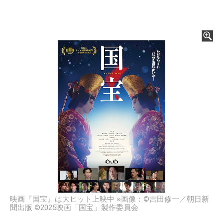
映画『国宝』は大ヒット上映中 ※画像：©吉田修一／朝日新
聞出版 ©2025映画「国宝」製作委員会