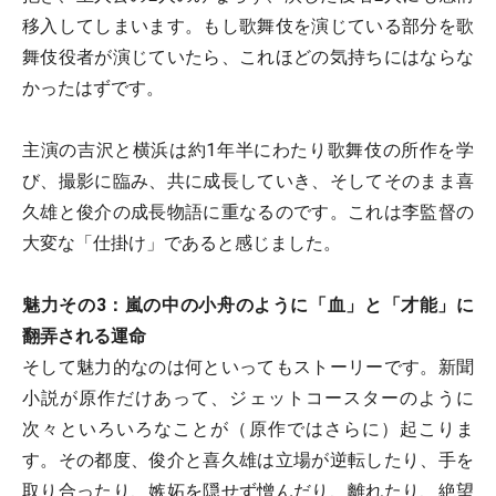
移入してしまいます。もし歌舞伎を演じている部分を歌
舞伎役者が演じていたら、これほどの気持ちにはならな
かったはずです。
主演の吉沢と横浜は約1年半にわたり歌舞伎の所作を学
び、撮影に臨み、共に成長していき、そしてそのまま喜
久雄と俊介の成長物語に重なるのです。これは李監督の
大変な「仕掛け」であると感じました。
魅力その3：嵐の中の小舟のように「血」と「才能」に
翻弄される運命
そして魅力的なのは何といってもストーリーです。新聞
小説が原作だけあって、ジェットコースターのように
次々といろいろなことが（原作ではさらに）起こりま
す。その都度、俊介と喜久雄は立場が逆転したり、手を
取り合ったり、嫉妬を隠せず憎んだり、離れたり、絶望