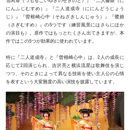
雪関扉（つもるこいゆきのせきのと）』『二人藤娘（に
にんふじむすめ）』『二人道成寺（ににんどうじょう
じ）』『曽根崎心中（そねざきしんじゅう）』『鷺娘
（さぎむすめ）』の5つです（練習風景にはさらにほか
の演目も）。原作ではもっとたくさん出てきますが、本
作ではこの5つが効果的に使われています。
特に『二人道成寺』と『曽根崎心中』は、2人の成長に
応じて2回演じられ、吉沢亮と横浜流星は歌舞伎を演じ
つつ、そのときによって異なる技術を使い主人公の心情
を表すという大変難度の高い演技を披露しています。