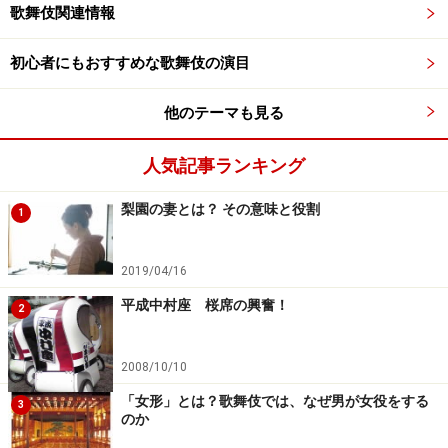
歌舞伎関連情報
初心者にもおすすめな歌舞伎の演目
他のテーマも見る
人気記事ランキング
梨園の妻とは？ その意味と役割
1
2019/04/16
平成中村座 桜席の興奮！
2
2008/10/10
「女形」とは？歌舞伎では、なぜ男が女役をする
3
のか