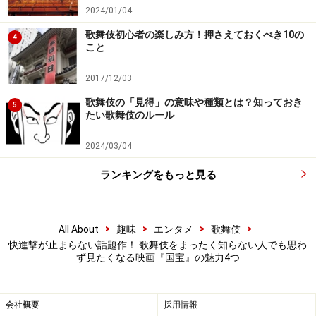
2024/01/04
歌舞伎初心者の楽しみ方！押さえておくべき10の
4
こと
2017/12/03
歌舞伎の「見得」の意味や種類とは？知っておき
5
たい歌舞伎のルール
2024/03/04
ランキングをもっと見る
>
>
>
>
All About
趣味
エンタメ
歌舞伎
快進撃が止まらない話題作！ 歌舞伎をまったく知らない人でも思わ
ず見たくなる映画『国宝』の魅力4つ
会社概要
採用情報