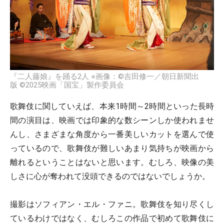
『二人藤娘』を踊る2人 ※画像：©吉田修一／朝日新聞出
版 ©2025映画「国宝」製作委員会
歌舞伎に関していえば、本来1時間～2時間といった長時
間の演目は、映画では印象的な数シーンしか使われませ
んし、さまざまな角度から一番美しいカットを選んで使
っているので、歌舞伎が難しいあまり気持ちが映画から
離れるということはないと思います。むしろ、映像の美
しさに心が奪われて没頭できるのではないでしょうか。
撮影はソフィアン・エル・ファニ。歌舞伎を知り尽くし
ているわけではなく、むしろこの作品で初めて歌舞伎に