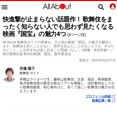
快進撃が止まらない話題作！ 歌舞伎をま
ったく知らない人でも思わず見たくなる
映画『国宝』の魅力4つ
(2ページ目)
All About 歌舞伎ガイドの筆者が、大人気の映画『国宝』の魅力を解説し
ます。歌舞伎を見たことがない、原作を読んだことがない人でも「4つの
ポイント」に注目すれば楽しめること間違いなし！ ※画像：©吉田修一／
朝日新聞出版 ©2025映画「国宝」製作委員会
更新日：
2025年06月27日
宗像 陽子
歌舞伎 ガイド
本職はライターです。趣味は歌舞伎、文楽、落語、映画鑑賞。
毎月歌舞伎座の幕見を観るツアーを開催し、演目案内をしてか
ら歌舞伎鑑賞、初心者向けに、安くて楽しい歌舞伎の魅力を伝
えています。
プロフィール詳細
執筆記事一覧