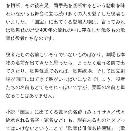
を切断、その後左足、両手先を切断するという悲劇を味
わいながらも舞台に立ち続け多くの人を魅了した役者も
いました。『国宝』に出てくる登場人物は、言ってみれ
ば歌舞伎の歴史400年の流れの中に存在した幾多もの歌
舞伎役者たちなのです。
役者たちの名前もいそうでいないものばかり。劇場も本
物の名前が出てきたと思ったら、まったく違う名前で出
てきたり。歌舞伎通であれば、歌舞練場、そして国立劇
場が画面に出てきて胸がいっぱいになるでしょう。役者
たちの名前もとてもそれっぽいですが、実際の名前と重
なることはありません。
小説『国宝』に出てくる数々の名跡（みょうせき／代々
継承される名字・家名など）も、現在あるものとダブっ
てはいけないということで『歌舞伎俳優名跡便覧』（歌