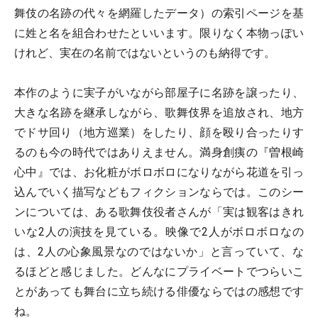
舞伎の名跡の代々を網羅したデータ）の索引ページを基
に姓と名を組合わせたといいます。限りなく本物っぽい
けれど、実在の名前ではないというのも納得です。
本作のように実子がいながら部屋子に名跡を譲ったり、
大きな名跡を継承しながら、歌舞伎界を追放され、地方
でドサ回り（地方巡業）をしたり、顔を殴り合ったりす
るのも今の時代ではありえません。満身創痍の『曽根崎
心中』では、お化粧がボロボロになりながら花道を引っ
込んでいく描写などもフィクションならでは。このシー
ンについては、ある歌舞伎役者さんが「実は観客はきれ
いな2人の演技を見ている。映像で2人がボロボロなの
は、2人の心象風景なのではないか」と言っていて、な
るほどと感じました。どんなにプライベートでつらいこ
とがあっても舞台に立ち続ける俳優ならではの感想です
ね。