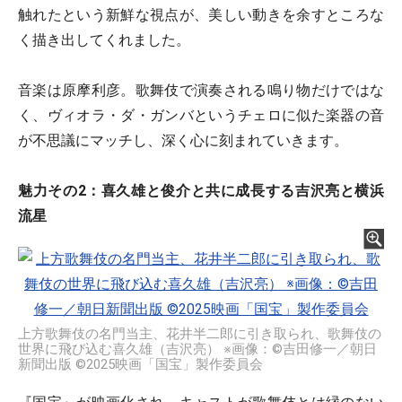
触れたという新鮮な視点が、美しい動きを余すところな
く描き出してくれました。
音楽は原摩利彦。歌舞伎で演奏される鳴り物だけではな
く、ヴィオラ・ダ・ガンバというチェロに似た楽器の音
が不思議にマッチし、深く心に刻まれていきます。
魅力その2：喜久雄と俊介と共に成長する吉沢亮と横浜
流星
上方歌舞伎の名門当主、花井半二郎に引き取られ、歌舞伎の
世界に飛び込む喜久雄（吉沢亮） ※画像：©吉田修一／朝日
新聞出版 ©2025映画「国宝」製作委員会