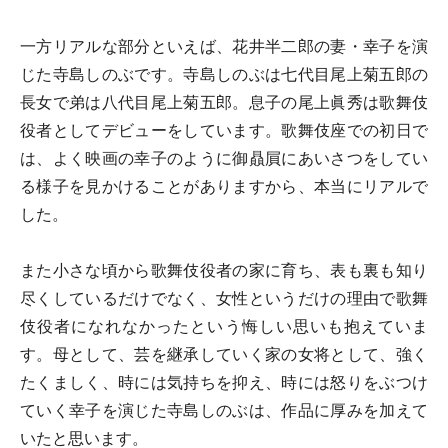
一方リアルな部分といえば、花井半二郎の妻・幸子を演
じた寺島しのぶです。寺島しのぶは七代目尾上菊五郎の
長女で弟は八代目尾上菊五郎。息子の尾上眞秀は歌舞伎
役者としてデビューをしています。歌舞伎座での初日で
は、よく映画の幸子のように御贔屓にあいさつをしてい
る様子を見かけることがありますから、本当にリアルで
した。
また小さな頃から歌舞伎役者の家に育ち、表も裏も知り
尽くしているだけでなく、女性というだけの理由で歌舞
伎役者になれなかったという悔しい思いも抱えていま
す。母として、芸を継承していく家の女将として、強く
たくましく、時には気持ちを抑え、時には怒りをぶつけ
ていく幸子を演じた寺島しのぶは、作品に厚みを加えて
いたと思います。