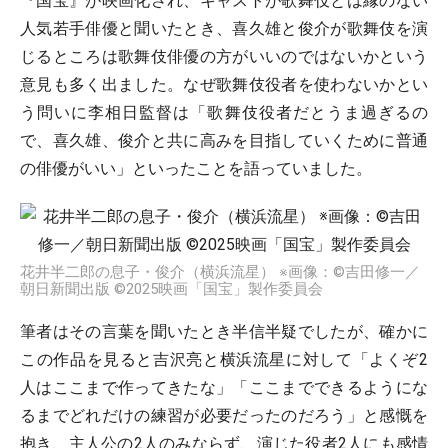
『国宝』が映画化され、キャストが歌舞伎とは縁のない
人気若手俳優と聞いたとき、喜久雄と俊介が歌舞伎を演
じるところは歌舞伎俳優の方がいいのではないかという
意見も多く出ました。なぜ歌舞伎役者を使わないかとい
う問いに李相日監督は「歌舞伎役者だとうま過ぎるの
で、喜久雄、俊介と共に高みを目指していくために普通
の俳優がいい」といったことを語っていました。
花井半二郎の息子・俊介（横浜流星） ※画像：©吉田修一／
朝日新聞出版 ©2025映画「国宝」製作委員会
筆者はその言葉を聞いたとき半信半疑でしたが、確かに
この作品を見ると吉沢亮と横浜流星に対して「よくぞ2
人はここまで作ってきたな」「ここまでできるようにな
るまでどれだけの練習が必要だったのだろう」と感慨を
抱き、主人公の2人のみならず、演じた役者2人にも感情