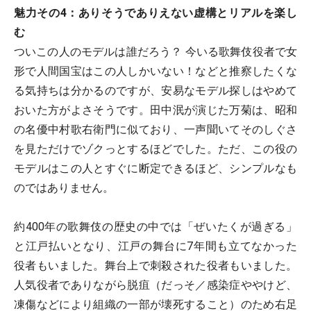
魅力その4：ありそうでありえない虚構とリアルを楽し
む
ついこの人のモデルは誰だろう？ 今いる歌舞伎役者で女
形で人間国宝はこの人しかいない！などと推察したくな
る気持ちは分かるのですが、安易なモデル探しはやめて
おいた方がよさそうです。田中泯が演じた万菊は、昭和
の名優中村歌右衛門に似ており、一声聞いてそのしぐさ
を見ただけでゾクっとするほどでした。ただ、この役の
モデルはこの人とすぐに断定できるほど、シンプルなも
のではありません。
約400年の歌舞伎の歴史の中では「ぜいたくが過ぎる」
と江戸払いとなり、江戸の舞台に7年間も立てなかった
役者もいました。舞台上で刺殺された役者もいました。
人気役者でありながら脱疽（だっそ／感染症ややけど、
凍傷などにより組織の一部が壊死すること）のため右足