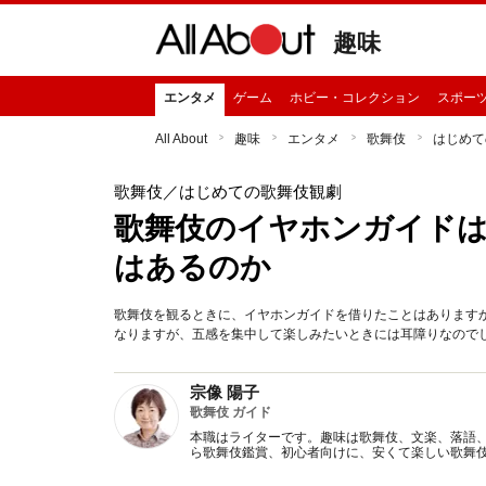
趣味
エンタメ
ゲーム
ホビー・コレクション
スポー
All About
趣味
エンタメ
歌舞伎
はじめて
歌舞伎
／はじめての歌舞伎観劇
歌舞伎のイヤホンガイドは
はあるのか
歌舞伎を観るときに、イヤホンガイドを借りたことはあります
なりますが、五感を集中して楽しみたいときには耳障りなので
宗像 陽子
歌舞伎 ガイド
本職はライターです。趣味は歌舞伎、文楽、落語
ら歌舞伎鑑賞、初心者向けに、安くて楽しい歌舞