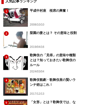
人気記事ランキング
平成中村座 桜席の興奮！
1
2008/10/10
梨園の妻とは？ その意味と役割
2
2019/04/16
歌舞伎の「見得」の意味や種類
3
とは？知っておきたい歌舞伎の
ルール
2024/03/04
歌舞伎観劇・歌舞伎座の賢いラ
4
ンチ術はこれ！
2017/12/13
「女形」とは？歌舞伎では、な
5