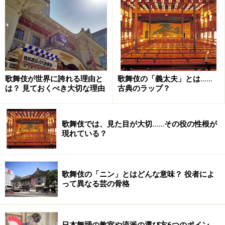
おわりに
大切なポイントは
歌舞伎が世界に誇れる理由と
歌舞伎の「義太夫」とは……
は？ 見ておくべき大切な理由
古典のラップ？
確かに、型には落とし穴はあるでしょう。それは型をな
ぞれば、それなりに芝居に見えてしまうということで
す。「型」は先人たちが工夫に工夫を重ねて、その役の
歌舞伎では、見た目が大切……その役の性根が
現れている？
性格や心根(歌舞伎では総称して“性根”と呼んでいます)を
どのように表現し、演じるかを追求してきたもので、
「型」と呼ばれるところまで昇華してきたのだから当然
歌舞伎の「ニン」とはどんな意味？ 役者によ
とも言えます。
って異なる芸の骨格
ですから、もし演じる役者がそこで踏みとどまってしま
ったなら、確かに「型」は歌舞伎を硬直させ、いずれ身
日本舞踊の教室や流派の選び方6つのポイン