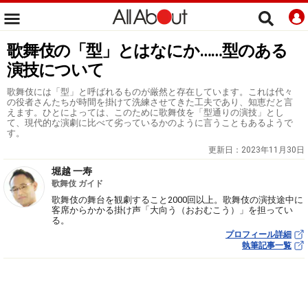
歌舞伎の「型」とはなにか……型のある
演技について
歌舞伎には「型」と呼ばれるものが厳然と存在しています。これは代々
の役者さんたちが時間を掛けて洗練させてきた工夫であり、知恵だと言
えます。ひとによっては、このために歌舞伎を「型通りの演技」とし
て、現代的な演劇に比べて劣っているかのように言うこともあるようで
す。
更新日：
2023年11月30日
堀越 一寿
歌舞伎 ガイド
歌舞伎の舞台を観劇すること2000回以上。歌舞伎の演技途中に
客席からかかる掛け声「大向う（おおむこう）」を担ってい
る。
プロフィール詳細
執筆記事一覧