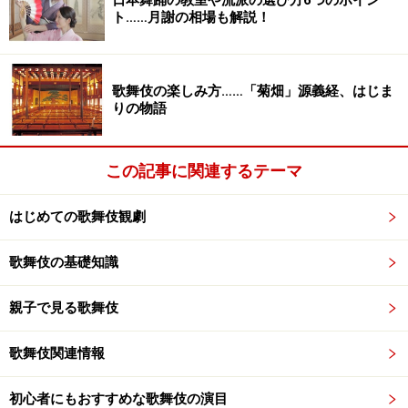
ト……月謝の相場も解説！
動きの取れないものにしてしまうかもしれません。
けれど、それは表面だけを捉えた批判でしかありませ
歌舞伎の楽しみ方……「菊畑」源義経、はじま
ん。舞台を見ていれば一目瞭然です。優れた役者が演じ
りの物語
る舞台では、同じ「型」でも芝居の発するエネルギーが
まったく違います。同じことをしていても大きな感動が
この記事に関連するテーマ
あり、新しい発見に満ちたスリリングな体験が生み出さ
れます。「型」を生かすも殺すも役者次第なのです。
はじめての歌舞伎観劇
歌舞伎の基礎知識
型が生き生きとする瞬間
親子で見る歌舞伎
歌舞伎関連情報
狐忠信
初心者にもおすすめな歌舞伎の演目