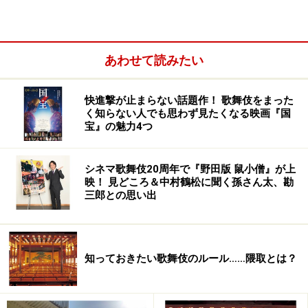
＜目次＞
あわせて読みたい
大切なポイントは
型が生き生きとする瞬間
快進撃が止まらない話題作！ 歌舞伎をまった
く知らない人でも思わず見たくなる映画『国
宝』の魅力4つ
シネマ歌舞伎20周年で『野田版 鼠小僧』が上
映！ 見どころ＆中村鶴松に聞く孫さん太、勘
三郎との思い出
知っておきたい歌舞伎のルール……隈取とは？
型は絶対か